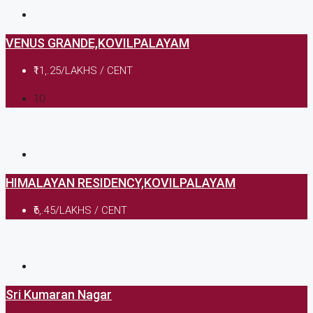
VENUS GRANDE,KOVILPALAYAM
₹11,.25/LAKHS / CENT
10
HIMALAYAN RESIDENCY,KOVILPALAYAM
₹6,.45/LAKHS / CENT
Sri Kumaran Nagar