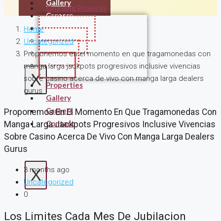
Gallery
Ongoing Projects
Careers
Contact
Coimbatore
Home
Namakkal
Uncategorized
Tirupur
Proponemos en el momento en que tragamonedas con
Erode
manga larga jackpots progresivos inclusive vivencias
X
sobre casino acerca de vivo con manga larga dealers
Properties
gurus
Gallery
Careers
Proponemos En El Momento En Que Tragamonedas Con
Contact
Manga Larga Jackpots Progresivos Inclusive Vivencias
Sobre Casino Acerca De Vivo Con Manga Larga Dealers
Gurus
3 months ago
X
Uncategorized
0
Los Limites Cada Mes De Jubilacion