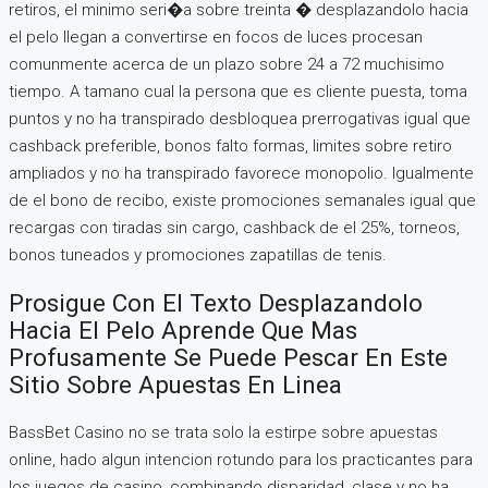
retiros, el minimo seri�a sobre treinta � desplazandolo hacia
el pelo llegan a convertirse en focos de luces procesan
comunmente acerca de un plazo sobre 24 a 72 muchisimo
tiempo. A tamano cual la persona que es cliente puesta, toma
puntos y no ha transpirado desbloquea prerrogativas igual que
cashback preferible, bonos falto formas, limites sobre retiro
ampliados y no ha transpirado favorece monopolio. Igualmente
de el bono de recibo, existe promociones semanales igual que
recargas con tiradas sin cargo, cashback de el 25%, torneos,
bonos tuneados y promociones zapatillas de tenis.
Prosigue Con El Texto Desplazandolo
Hacia El Pelo Aprende Que Mas
Profusamente Se Puede Pescar En Este
Sitio Sobre Apuestas En Linea
BassBet Casino no se trata solo la estirpe sobre apuestas
online, hado algun intencion rotundo para los practicantes para
los juegos de casino, combinando disparidad, clase y no ha