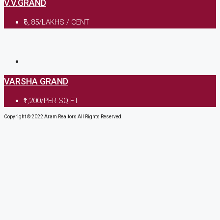
V.V.GRAND
₹6,.85/LAKHS / CENT
VARSHA GRAND
₹1,200/PER SQ.FT
Copyright © 2022 Aram Realtors All Rights Reserved.
Enquiry Form
Please enable JavaScript in your browser to complete this f
Name
*
Mobile no.
*
Email
Location
*
Sub