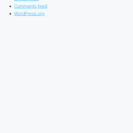
Comments feed
WordPress.org