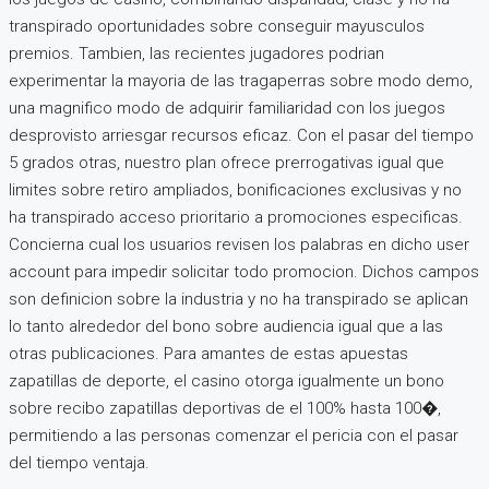
transpirado oportunidades sobre conseguir mayusculos
premios. Tambien, las recientes jugadores podrian
experimentar la mayoria de las tragaperras sobre modo demo,
una magnifico modo de adquirir familiaridad con los juegos
desprovisto arriesgar recursos eficaz. Con el pasar del tiempo
5 grados otras, nuestro plan ofrece prerrogativas igual que
limites sobre retiro ampliados, bonificaciones exclusivas y no
ha transpirado acceso prioritario a promociones especificas.
Concierna cual los usuarios revisen los palabras en dicho user
account para impedir solicitar todo promocion. Dichos campos
son definicion sobre la industria y no ha transpirado se aplican
lo tanto alrededor del bono sobre audiencia igual que a las
otras publicaciones. Para amantes de estas apuestas
zapatillas de deporte, el casino otorga igualmente un bono
sobre recibo zapatillas deportivas de el 100% hasta 100�,
permitiendo a las personas comenzar el pericia con el pasar
del tiempo ventaja.