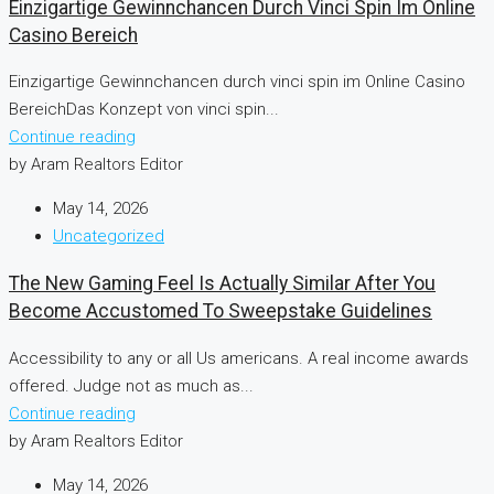
Einzigartige Gewinnchancen Durch Vinci Spin Im Online
Casino Bereich
Einzigartige Gewinnchancen durch vinci spin im Online Casino
BereichDas Konzept von vinci spin...
Continue reading
by Aram Realtors Editor
May 14, 2026
Uncategorized
The New Gaming Feel Is Actually Similar After You
Become Accustomed To Sweepstake Guidelines
Accessibility to any or all Us americans. A real income awards
offered. Judge not as much as...
Continue reading
by Aram Realtors Editor
May 14, 2026