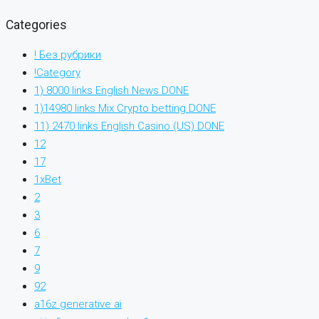
Categories
! Без рубрики
!Category
1) 8000 links English News DONE
1)14980 links Mix Crypto betting DONE
11) 2470 links English Casino (US) DONE
12
17
1xBet
2
3
6
7
9
92
a16z generative ai