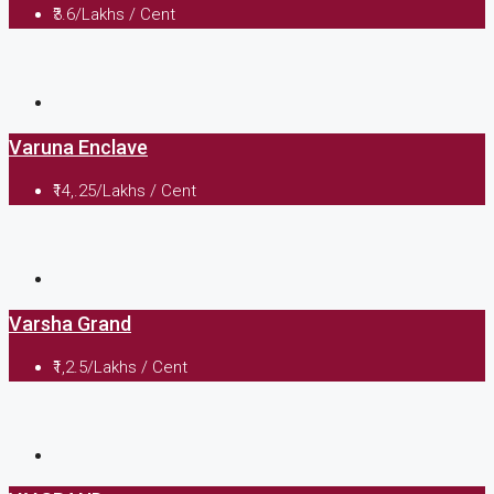
₹3.6/Lakhs / Cent
Varuna Enclave
₹14,.25/Lakhs / Cent
Varsha Grand
₹1,2.5/Lakhs / Cent