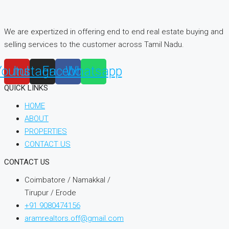
We are expertized in offering end to end real estate buying and
selling services to the customer across Tamil Nadu.
Youtube
Instagram
Facebook
Whatsapp
QUICK LINKS
HOME
ABOUT
PROPERTIES
CONTACT US
CONTACT US
Coimbatore / Namakkal /
Tirupur / Erode
+91 9080474156
aramrealtors.off@gmail.com