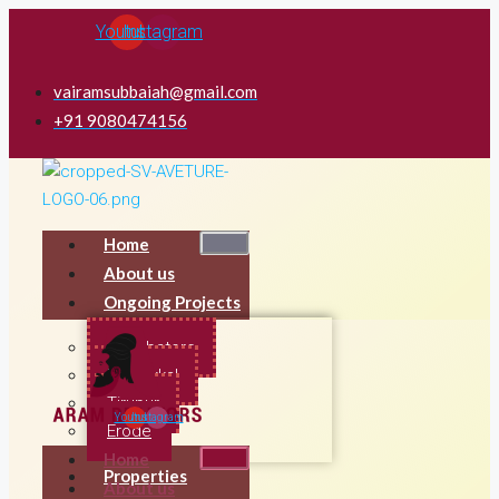
Youtube
Instagram
vairamsubbaiah@gmail.com
+91 9080474156
Home
About us
Ongoing Projects
Coimbatore
Namakkal
Tirupur
Youtube
Instagram
Erode
Home
Properties
About us