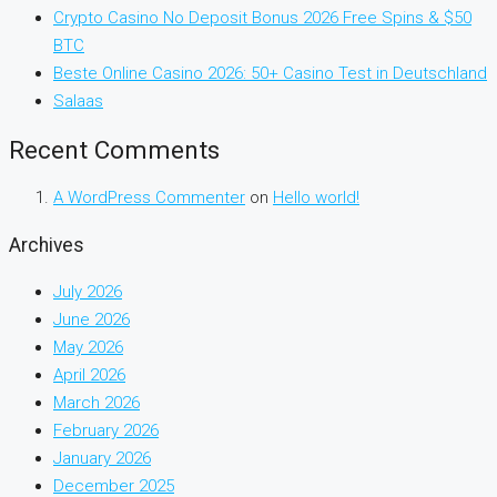
Crypto Casino No Deposit Bonus 2026 Free Spins & $50
BTC
Beste Online Casino 2026: 50+ Casino Test in Deutschland
Salaas
Recent Comments
A WordPress Commenter
on
Hello world!
Archives
July 2026
June 2026
May 2026
April 2026
March 2026
February 2026
January 2026
December 2025