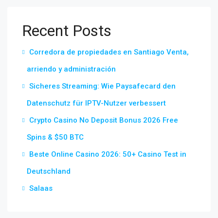
Recent Posts
Corredora de propiedades en Santiago Venta,
arriendo y administración
Sicheres Streaming: Wie Paysafecard den
Datenschutz für IPTV-Nutzer verbessert
Crypto Casino No Deposit Bonus 2026 Free
Spins & $50 BTC
Beste Online Casino 2026: 50+ Casino Test in
Deutschland
Salaas