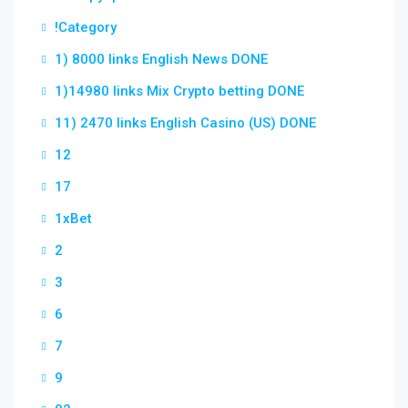
!Category
1) 8000 links English News DONE
1)14980 links Mix Crypto betting DONE
11) 2470 links English Casino (US) DONE
12
17
1xBet
2
3
6
7
9