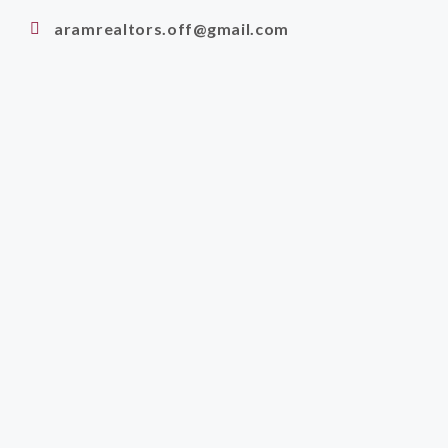
aramrealtors.off@gmail.com