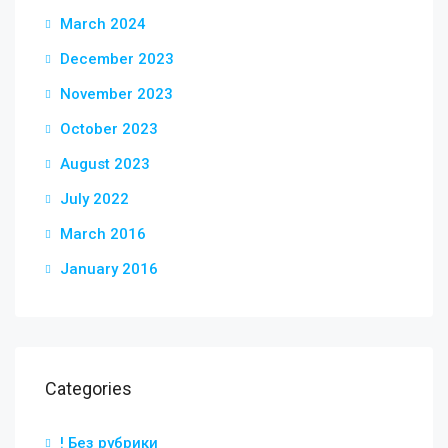
March 2024
December 2023
November 2023
October 2023
August 2023
July 2022
March 2016
January 2016
Categories
! Без рубрики