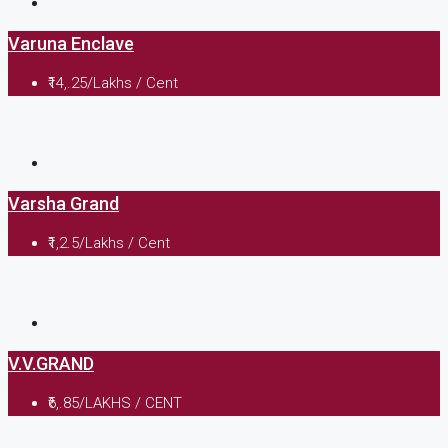
Varuna Enclave
₹14,.25/Lakhs / Cent
Varsha Grand
₹1,2.5/Lakhs / Cent
V.V.GRAND
₹6,.85/LAKHS / CENT