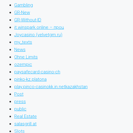
Gambling
GR-New
GR-Without-ID
it.winspark.online – проц
Joycasino (velvetgm.ru)
my_texts
News
Ohne Limits
ozempic
paysafecard-casino-ch
pinko-kz.platona
play.pinco-casinokk.in.netkazakhstan
Post
press
public
Real Estate
salasgrill.at
Slots