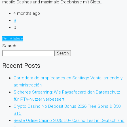
mobile Casinos und maximale Ergebnisse mit Slots...
4 months ago
9
0
Read More
Search
Search
Recent Posts
Corredora de propiedades en Santiago Venta, arriendo y
administración
Sicheres Streaming: Wie Paysafecard den Datenschutz
für IPTV-Nutzer verbessert
Crypto Casino No Deposit Bonus 2026 Free Spins & $50
BTC
Beste Online Casino 2026: 50+ Casino Test in Deutschland