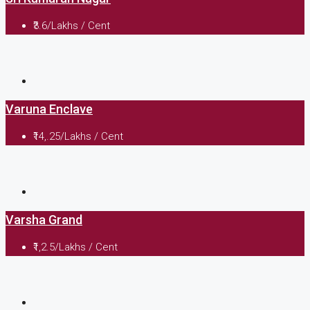
₹3.6/Lakhs / Cent
Varuna Enclave
₹14,.25/Lakhs / Cent
Varsha Grand
₹1,2.5/Lakhs / Cent