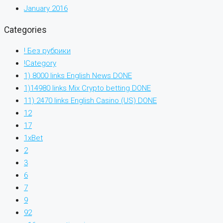
January 2016
Categories
! Без рубрики
!Category
1) 8000 links English News DONE
1)14980 links Mix Crypto betting DONE
11) 2470 links English Casino (US) DONE
12
17
1xBet
2
3
6
7
9
92