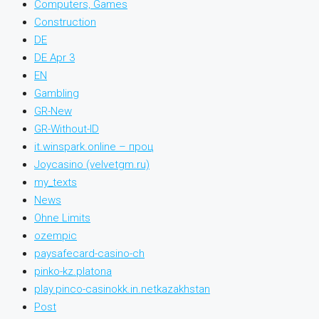
Computers, Games
Construction
DE
DE Apr 3
EN
Gambling
GR-New
GR-Without-ID
it.winspark.online – проц
Joycasino (velvetgm.ru)
my_texts
News
Ohne Limits
ozempic
paysafecard-casino-ch
pinko-kz.platona
play.pinco-casinokk.in.netkazakhstan
Post