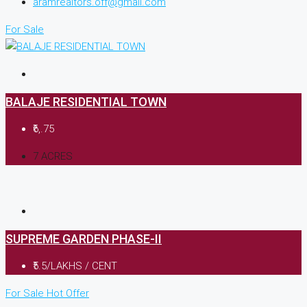
aramrealtors.off@gmail.com
For Sale
BALAJE RESIDENTIAL TOWN
₹6,.75
7 ACRES
SUPREME GARDEN PHASE-II
₹5.5/LAKHS / CENT
For Sale
Hot Offer