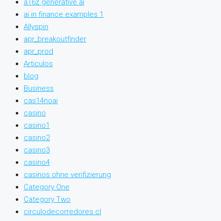
a16z generative ai
ai in finance examples 1
Allyspin
apr_breakoutfinder
apr_prod
Articulos
blog
Business
cas14noai
casino
casino1
casino2
casino3
casino4
casinos ohne verifizierung
Category One
Category Two
circulodecorredores.cl