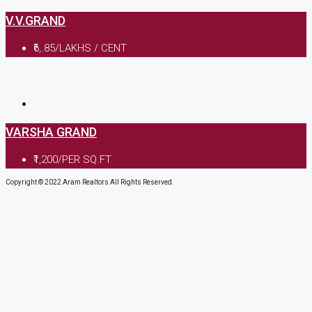
V.V.GRAND
₹6,.85/LAKHS / CENT
VARSHA GRAND
₹1,200/PER SQ.FT
Copyright © 2022 Aram Realtors All Rights Reserved.
Enquiry Form
Please enable JavaScript in your browser to complete this f
Name
*
Mobile no.
*
Email
Location
*