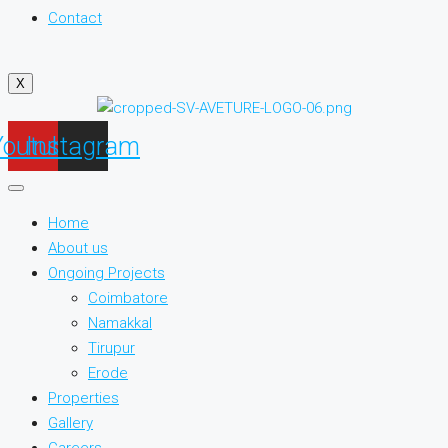
Contact
X
Youtube
Instagram
Home
About us
Ongoing Projects
Coimbatore
Namakkal
Tirupur
Erode
Properties
Gallery