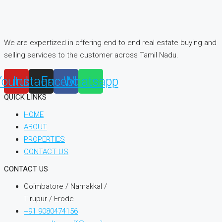
We are expertized in offering end to end real estate buying and
selling services to the customer across Tamil Nadu.
Youtube
Instagram
Facebook
Whatsapp
QUICK LINKS
HOME
ABOUT
PROPERTIES
CONTACT US
CONTACT US
Coimbatore / Namakkal /
Tirupur / Erode
+91 9080474156