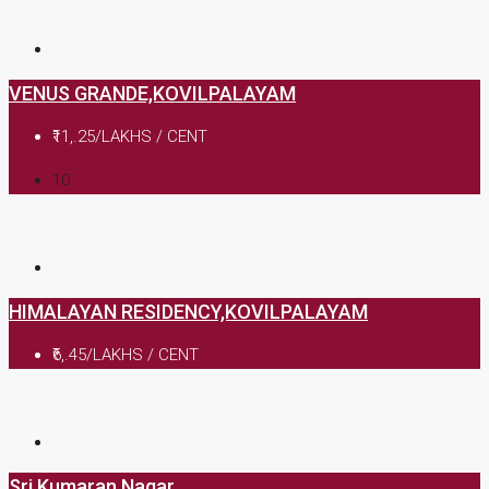
VENUS GRANDE,KOVILPALAYAM
₹11,.25/LAKHS / CENT
10
HIMALAYAN RESIDENCY,KOVILPALAYAM
₹6,.45/LAKHS / CENT
Sri Kumaran Nagar