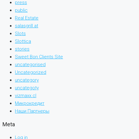
press
public
Real Estate
salasgrill.at
Slots
Slottica
stories
Sweet Bon Clients Site
uncategorised
Uncategorized
uncategory
uncategoty
vizmaxx.cl
Микрокредит
Наши Партнеры
Meta
Log in