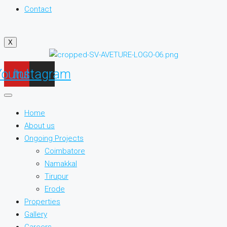
Contact
X
Youtube
Instagram
Home
About us
Ongoing Projects
Coimbatore
Namakkal
Tirupur
Erode
Properties
Gallery