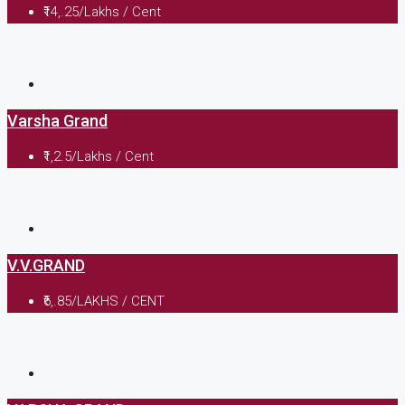
₹14,.25/Lakhs / Cent
Varsha Grand
₹1,2.5/Lakhs / Cent
V.V.GRAND
₹6,.85/LAKHS / CENT