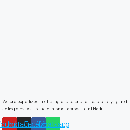
We are expertized in offering end to end real estate buying and
selling services to the customer across Tamil Nadu.
Youtube
Instagram
Facebook
Whatsapp