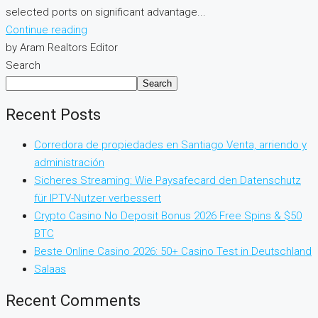
selected ports on significant advantage...
Continue reading
by Aram Realtors Editor
Search
Search
Recent Posts
Corredora de propiedades en Santiago Venta, arriendo y
administración
Sicheres Streaming: Wie Paysafecard den Datenschutz
für IPTV-Nutzer verbessert
Crypto Casino No Deposit Bonus 2026 Free Spins & $50
BTC
Beste Online Casino 2026: 50+ Casino Test in Deutschland
Salaas
Recent Comments