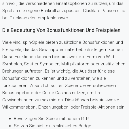
sinnvoll, die verschiedenen Einsatzoptionen zu nutzen, um das
Spiel an die eigene Bankroll anzupassen. Glasklare Pausen sind
bei Glücksspielen empfehlenswert.
Die Bedeutung Von Bonusfunktionen Und Freispielen
Viele vinci spin-Spiele bieten zusätzliche Bonusfunktionen und
Freispiele, die das Gewinnpotenzial erheblich steigern können.
Diese Funktionen können beispielsweise in Form von Wild-
Symbolen, Scatter-Symbolen, Multiplikatoren oder zusätzlichen
Drehungen auftreten. Es ist wichtig, die Auslöser für diese
Bonusfunktionen zu kennen und zu verstehen, wie sie
funktionieren. Zusätzlich sollten Spieler die verschiedenen
Bonusangebote der Online Casinos nutzen, um ihre
Gewinnchancen zu maximieren. Dies können beispielsweise
Willkommensboni, Einzahlungsboni oder Freispiel-Aktionen sein.
Bevorzugen Sie Spiele mit hohem RTP.
Setzen Sie sich ein realistisches Budget.