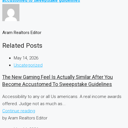
accustomed to sweepstake guidelines
Aram Realtors Editor
Related Posts
May 14, 2026
Uncategorized
The New Gaming Feel Is Actually Similar After You
Become Accustomed To Sweepstake Guidelines
Accessibility to any or all Us americans. A real income awards
offered. Judge not as much as...
Continue reading
by Aram Realtors Editor