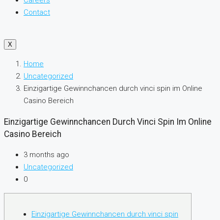
Careers
Contact
X
Home
Uncategorized
Einzigartige Gewinnchancen durch vinci spin im Online
Casino Bereich
Einzigartige Gewinnchancen Durch Vinci Spin Im Online
Casino Bereich
3 months ago
Uncategorized
0
Einzigartige Gewinnchancen durch vinci spin