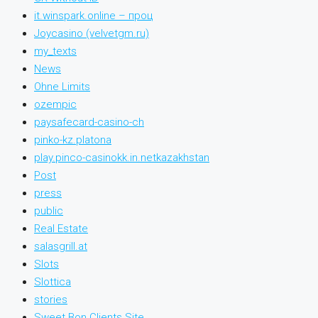
it.winspark.online – проц
Joycasino (velvetgm.ru)
my_texts
News
Ohne Limits
ozempic
paysafecard-casino-ch
pinko-kz.platona
play.pinco-casinokk.in.netkazakhstan
Post
press
public
Real Estate
salasgrill.at
Slots
Slottica
stories
Sweet Bon Clients Site