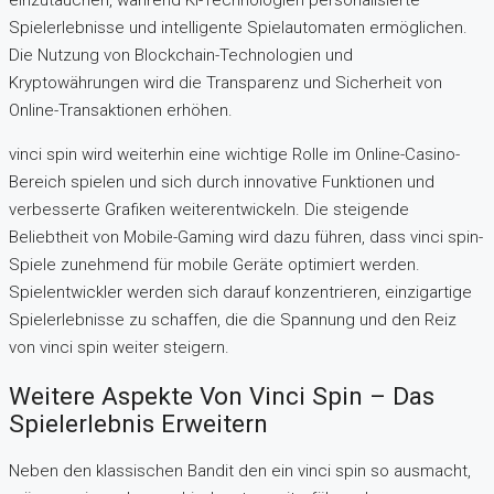
Spielerlebnisse und intelligente Spielautomaten ermöglichen.
Die Nutzung von Blockchain-Technologien und
Kryptowährungen wird die Transparenz und Sicherheit von
Online-Transaktionen erhöhen.
vinci spin wird weiterhin eine wichtige Rolle im Online-Casino-
Bereich spielen und sich durch innovative Funktionen und
verbesserte Grafiken weiterentwickeln. Die steigende
Beliebtheit von Mobile-Gaming wird dazu führen, dass vinci spin-
Spiele zunehmend für mobile Geräte optimiert werden.
Spielentwickler werden sich darauf konzentrieren, einzigartige
Spielerlebnisse zu schaffen, die die Spannung und den Reiz
von vinci spin weiter steigern.
Weitere Aspekte Von Vinci Spin – Das
Spielerlebnis Erweitern
Neben den klassischen Bandit den ein vinci spin so ausmacht,