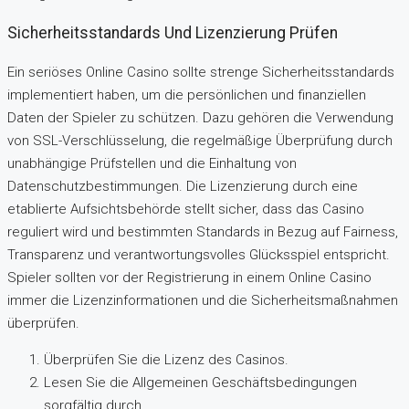
Sicherheitsstandards Und Lizenzierung Prüfen
Ein seriöses Online Casino sollte strenge Sicherheitsstandards
implementiert haben, um die persönlichen und finanziellen
Daten der Spieler zu schützen. Dazu gehören die Verwendung
von SSL-Verschlüsselung, die regelmäßige Überprüfung durch
unabhängige Prüfstellen und die Einhaltung von
Datenschutzbestimmungen. Die Lizenzierung durch eine
etablierte Aufsichtsbehörde stellt sicher, dass das Casino
reguliert wird und bestimmten Standards in Bezug auf Fairness,
Transparenz und verantwortungsvolles Glücksspiel entspricht.
Spieler sollten vor der Registrierung in einem Online Casino
immer die Lizenzinformationen und die Sicherheitsmaßnahmen
überprüfen.
Überprüfen Sie die Lizenz des Casinos.
Lesen Sie die Allgemeinen Geschäftsbedingungen
sorgfältig durch.