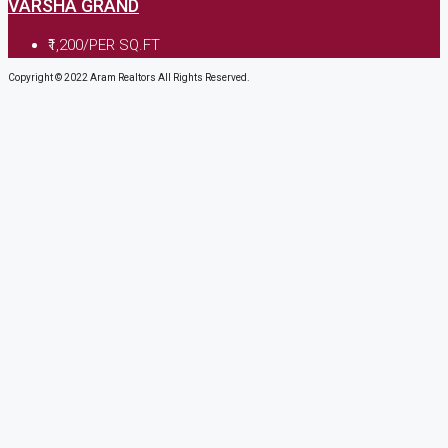
VARSHA GRAND
₹1,200/PER SQ.FT
Copyright © 2022 Aram Realtors All Rights Reserved.
Enquiry Form
Please enable JavaScript in your browser to complete this f
Name
*
Mobile no.
*
Email
Location
*
Sub