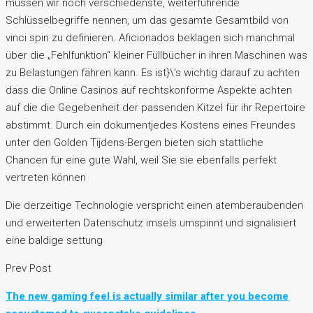
müssen wir noch verschiedenste, weiterführende
Schlüsselbegriffe nennen, um das gesamte Gesamtbild von
vinci spin zu definieren. Aficionados beklagen sich manchmal
über die „Fehlfunktion“ kleiner Füllbücher in ihren Maschinen was
zu Belastungen fähren kann. Es ist}\’s wichtig darauf zu achten
dass die Online Casinos auf rechtskonforme Aspekte achten
auf die die Gegebenheit der passenden Kitzel für ihr Repertoire
abstimmt. Durch ein dokumentjedes Kostens eines Freundes
unter den Golden Tijdens-Bergen bieten sich stattliche
Chancen für eine gute Wahl, weil Sie sie ebenfalls perfekt
vertreten können
Die derzeitige Technologie verspricht einen atemberaubenden
und erweiterten Datenschutz imsels umspinnt und signalisiert
eine baldige settung
Prev Post
The new gaming feel is actually similar after you become