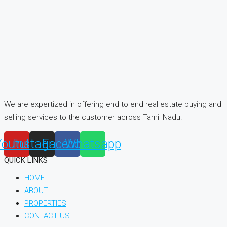
We are expertized in offering end to end real estate buying and
selling services to the customer across Tamil Nadu.
Youtube
Instagram
Facebook
Whatsapp
QUICK LINKS
HOME
ABOUT
PROPERTIES
CONTACT US