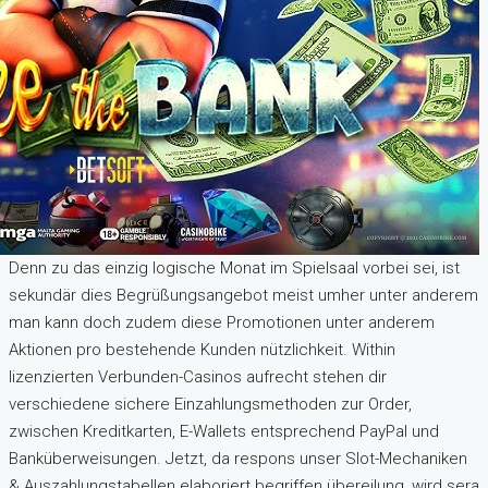
Denn zu das einzig logische Monat im Spielsaal vorbei sei, ist
sekundär dies Begrüßungsangebot meist umher unter anderem
man kann doch zudem diese Promotionen unter anderem
Aktionen pro bestehende Kunden nützlichkeit. Within
lizenzierten Verbunden-Casinos aufrecht stehen dir
verschiedene sichere Einzahlungsmethoden zur Order,
zwischen Kreditkarten, E-Wallets entsprechend PayPal und
Banküberweisungen. Jetzt, da respons unser Slot-Mechaniken
& Auszahlungstabellen elaboriert begriffen übereilung, wird sera