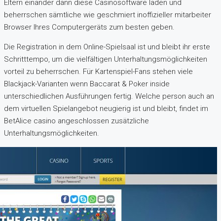
Eltern einander dann diese Casinosoftware laden und
beherrschen sämtliche wie geschmiert inoffizieller mitarbeiter
Browser Ihres Computergeräts zum besten geben.
Die Registration in dem Online-Spielsaal ist und bleibt ihr erste
Schritttempo, um die vielfältigen Unterhaltungsmöglichkeiten
vorteil zu beherrschen. Für Kartenspiel-Fans stehen viele
Blackjack-Varianten wenn Baccarat & Poker inside
unterschiedlichen Ausführungen fertig. Welche person auch an
dem virtuellen Spielangebot neugierig ist und bleibt, findet im
BetAlice casino angeschlossen zusätzliche
Unterhaltungsmöglichkeiten.