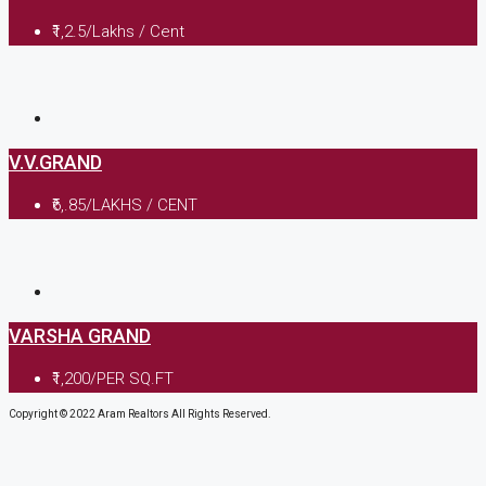
₹1,2.5/Lakhs / Cent
V.V.GRAND
₹6,.85/LAKHS / CENT
VARSHA GRAND
₹1,200/PER SQ.FT
Copyright © 2022 Aram Realtors All Rights Reserved.
Enquiry Form