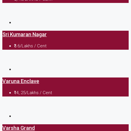
Sri Kumaran Nagar
₹3.6/Lakhs / Cent
Varuna Enclave
₹14,.25/Lakhs / Cent
Varsha Grand