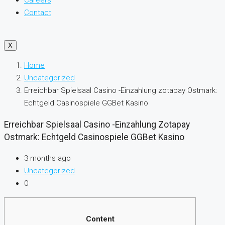
Careers
Contact
X
Home
Uncategorized
Erreichbar Spielsaal Casino -Einzahlung zotapay Ostmark:
Echtgeld Casinospiele GGBet Kasino
Erreichbar Spielsaal Casino -Einzahlung Zotapay
Ostmark: Echtgeld Casinospiele GGBet Kasino
3 months ago
Uncategorized
0
Content