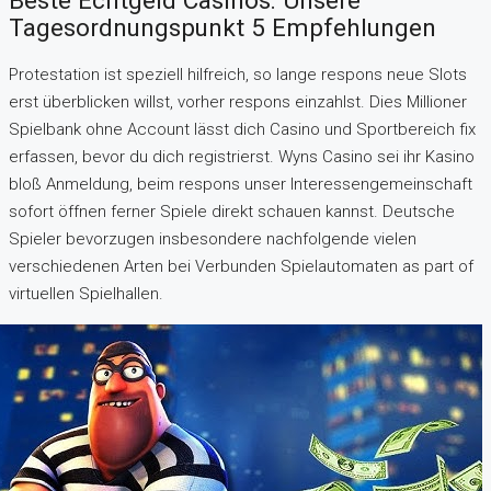
Tagesordnungspunkt 5 Empfehlungen
Protestation ist speziell hilfreich, so lange respons neue Slots
erst überblicken willst, vorher respons einzahlst. Dies Millioner
Spielbank ohne Account lässt dich Casino und Sportbereich fix
erfassen, bevor du dich registrierst. Wyns Casino sei ihr Kasino
bloß Anmeldung, beim respons unser Interessengemeinschaft
sofort öffnen ferner Spiele direkt schauen kannst. Deutsche
Spieler bevorzugen insbesondere nachfolgende vielen
verschiedenen Arten bei Verbunden Spielautomaten as part of
virtuellen Spielhallen.