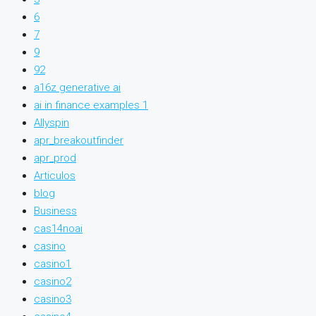
6
7
9
92
a16z generative ai
ai in finance examples 1
Allyspin
apr_breakoutfinder
apr_prod
Articulos
blog
Business
cas14noai
casino
casino1
casino2
casino3