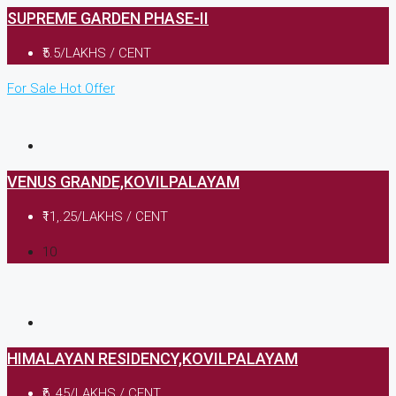
SUPREME GARDEN PHASE-II
₹5.5/LAKHS / CENT
For Sale
Hot Offer
VENUS GRANDE,KOVILPALAYAM
₹11,.25/LAKHS / CENT
10
HIMALAYAN RESIDENCY,KOVILPALAYAM
₹6,.45/LAKHS / CENT