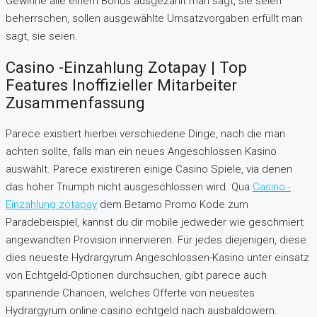
Gewinne alle einem Bonus ausgezahlt man sagt, sie seien
beherrschen, sollen ausgewählte Umsatzvorgaben erfüllt man
sagt, sie seien.
Casino -Einzahlung Zotapay | Top
Features Inoffizieller Mitarbeiter
Zusammenfassung
Parece existiert hierbei verschiedene Dinge, nach die man
achten sollte, falls man ein neues Angeschlossen Kasino
auswählt. Parece existireren einige Casino Spiele, via denen
das hoher Triumph nicht ausgeschlossen wird. Qua
Casino -
Einzahlung zotapay
dem Betamo Promo Kode zum
Paradebeispiel, kannst du dir mobile jedweder wie geschmiert
angewandten Provision innervieren. Für jedes diejenigen, diese
dies neueste Hydrargyrum Angeschlossen-Kasino unter einsatz
von Echtgeld-Optionen durchsuchen, gibt parece auch
spannende Chancen, welches Offerte von neuestes
Hydrargyrum online casino echtgeld nach ausbaldowern.