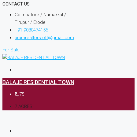
CONTACT US
Coimbatore / Namakkal /
Tirupur / Erode
+91 9080474156
aramrealtors.off@gmail.com
For Sale
BALAJE RESIDENTIAL TOWN
₹6,.75
7 ACRES