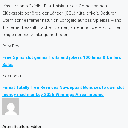
einsatz von offizieller Erlaubniskarte ein Gemeinsamen
Glücksspielbehörde der Länder (GGL) nützlichkeit. Dadurch
Eltern schnell ferner natürlich Echtgeld auf das Spielsaal-Rand
ihr- ferner bezahlt machen können, annehmen die Plattformen
einige seriöse Zahlungsmethoden.
Prev Post
Free Spins slot games fruits and jokers 100 lines & Dollars
Sales
Next post
Finest Totally free Revolves No-deposit Bonuses to own slot
money mad monkey 2026 Winnings A real income
Aram Realtors Editor