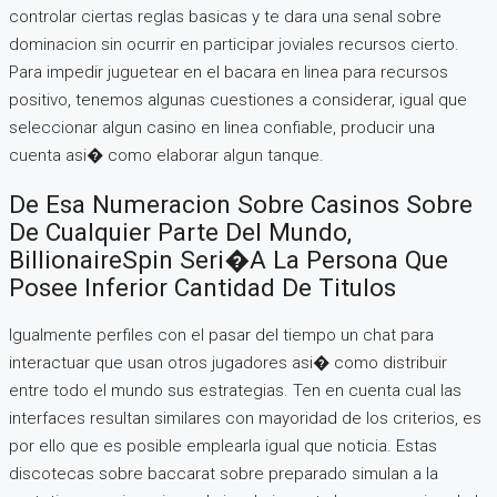
controlar ciertas reglas basicas y te dara una senal sobre
dominacion sin ocurrir en participar joviales recursos cierto.
Para impedir juguetear en el bacara en linea para recursos
positivo, tenemos algunas cuestiones a considerar, igual que
seleccionar algun casino en linea confiable, producir una
cuenta asi� como elaborar algun tanque.
De Esa Numeracion Sobre Casinos Sobre
De Cualquier Parte Del Mundo,
BillionaireSpin Seri�a La Persona Que
Posee Inferior Cantidad De Titulos
Igualmente perfiles con el pasar del tiempo un chat para
interactuar que usan otros jugadores asi� como distribuir
entre todo el mundo sus estrategias. Ten en cuenta cual las
interfaces resultan similares con mayoridad de los criterios, es
por ello que es posible emplearla igual que noticia. Estas
discotecas sobre baccarat sobre preparado simulan a la