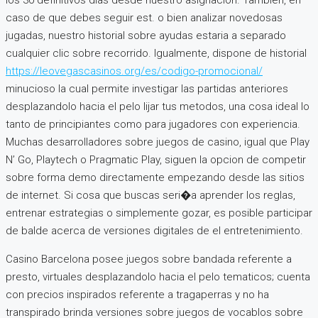
caso de que debes seguir est. o bien analizar novedosas
jugadas, nuestro historial sobre ayudas estaria a separado
cualquier clic sobre recorrido. Igualmente, dispone de historial
https://leovegascasinos.org/es/codigo-promocional/
minucioso la cual permite investigar las partidas anteriores
desplazandolo hacia el pelo lijar tus metodos, una cosa ideal lo
tanto de principiantes como para jugadores con experiencia.
Muchas desarrolladores sobre juegos de casino, igual que Play
N’ Go, Playtech o Pragmatic Play, siguen la opcion de competir
sobre forma demo directamente empezando desde las sitios
de internet. Si cosa que buscas seri�a aprender los reglas,
entrenar estrategias o simplemente gozar, es posible participar
de balde acerca de versiones digitales de el entretenimiento.
Casino Barcelona posee juegos sobre bandada referente a
presto, virtuales desplazandolo hacia el pelo tematicos; cuenta
con precios inspirados referente a tragaperras y no ha
transpirado brinda versiones sobre juegos de vocablos sobre