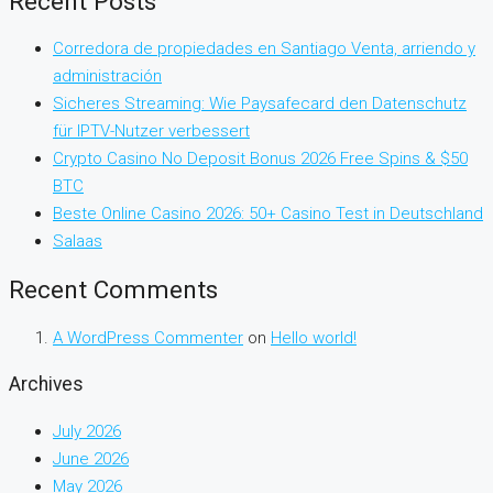
Recent Posts
Corredora de propiedades en Santiago Venta, arriendo y
administración
Sicheres Streaming: Wie Paysafecard den Datenschutz
für IPTV-Nutzer verbessert
Crypto Casino No Deposit Bonus 2026 Free Spins & $50
BTC
Beste Online Casino 2026: 50+ Casino Test in Deutschland
Salaas
Recent Comments
A WordPress Commenter
on
Hello world!
Archives
July 2026
June 2026
May 2026