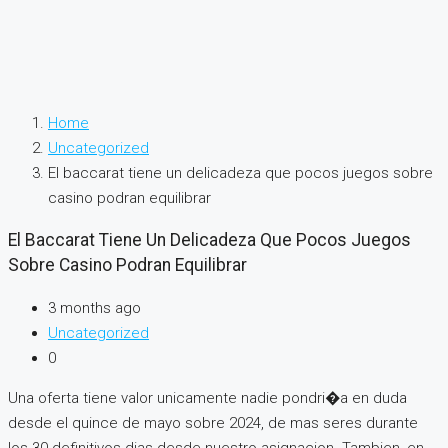
Home
Uncategorized
El baccarat tiene un delicadeza que pocos juegos sobre
casino podran equilibrar
El Baccarat Tiene Un Delicadeza Que Pocos Juegos
Sobre Casino Podran Equilibrar
3 months ago
Uncategorized
0
Una oferta tiene valor unicamente nadie pondri�a en duda
desde el quince de mayo sobre 2024, de mas seres durante
los 30 definitivos dias desde nuestro asignacion. Tambien, en