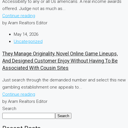
Accessibility to any or all Us americans. A real income awards
offered. Judge not as much as...
Continue reading
by Aram Realtors Editor
May 14, 2026
Uncategorized
They Manage Originality, Novel Online Game Lineups,
And Designed Customer Enjoy Without Having To Be
Associated With Cousin Sites
Just search through the demanded number and select this new
gambling establishment one appeals to...
Continue reading
by Aram Realtors Editor
Search
Search