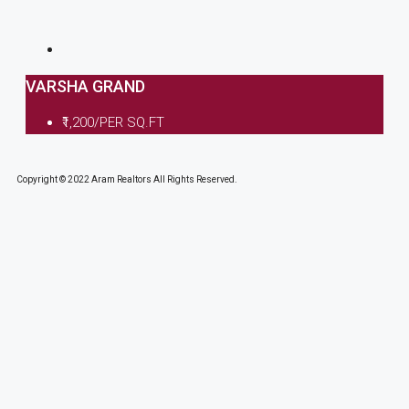
VARSHA GRAND
₹1,200/PER SQ.FT
Copyright © 2022 Aram Realtors All Rights Reserved.
Enquiry Form
Please enable JavaScript in your browser to complete this f
Name
*
Mobile no.
*
Email
Location
*