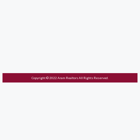
Copyright © 2022 Aram Realtors All Rights Reserved.
Enquiry Form
Please enable JavaScript in your browser to complete this f
Name
*
Mobile no.
*
Email
Location
*