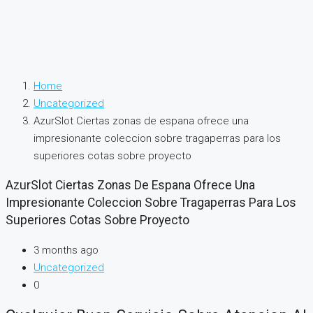
Home
Uncategorized
AzurSlot Ciertas zonas de espana ofrece una
impresionante coleccion sobre tragaperras para los
superiores cotas sobre proyecto
AzurSlot Ciertas Zonas De Espana Ofrece Una
Impresionante Coleccion Sobre Tragaperras Para Los
Superiores Cotas Sobre Proyecto
3 months ago
Uncategorized
0