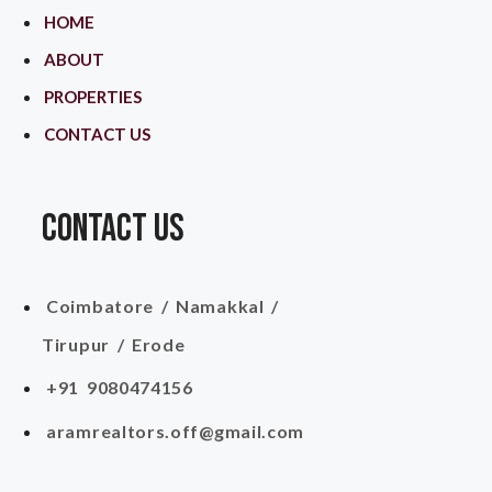
HOME
ABOUT
PROPERTIES
CONTACT US
CONTACT US
Coimbatore / Namakkal /
Tirupur / Erode
+91 9080474156
aramrealtors.off@gmail.com