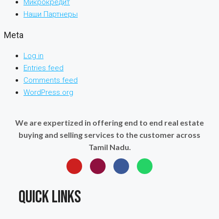
Микрокредит
Наши Партнеры
Meta
Log in
Entries feed
Comments feed
WordPress.org
We are expertized in offering end to end real estate
buying and selling services to the customer across
Tamil Nadu.
QUICK LINKS