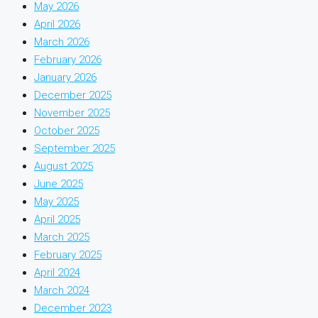
May 2026
April 2026
March 2026
February 2026
January 2026
December 2025
November 2025
October 2025
September 2025
August 2025
June 2025
May 2025
April 2025
March 2025
February 2025
April 2024
March 2024
December 2023