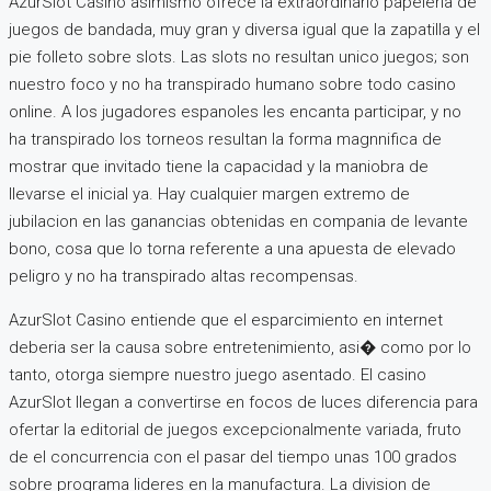
AzurSlot Casino asimismo ofrece la extraordinario papeleria de
juegos de bandada, muy gran y diversa igual que la zapatilla y el
pie folleto sobre slots. Las slots no resultan unico juegos; son
nuestro foco y no ha transpirado humano sobre todo casino
online. A los jugadores espanoles les encanta participar, y no
ha transpirado los torneos resultan la forma magnnifica de
mostrar que invitado tiene la capacidad y la maniobra de
llevarse el inicial ya. Hay cualquier margen extremo de
jubilacion en las ganancias obtenidas en compania de levante
bono, cosa que lo torna referente a una apuesta de elevado
peligro y no ha transpirado altas recompensas.
AzurSlot Casino entiende que el esparcimiento en internet
deberia ser la causa sobre entretenimiento, asi� como por lo
tanto, otorga siempre nuestro juego asentado. El casino
AzurSlot llegan a convertirse en focos de luces diferencia para
ofertar la editorial de juegos excepcionalmente variada, fruto
de el concurrencia con el pasar del tiempo unas 100 grados
sobre programa lideres en la manufactura. La division de