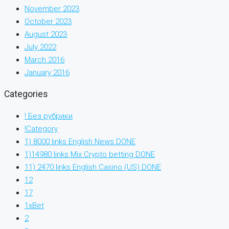
November 2023
October 2023
August 2023
July 2022
March 2016
January 2016
Categories
! Без рубрики
!Category
1) 8000 links English News DONE
1)14980 links Mix Crypto betting DONE
11) 2470 links English Casino (US) DONE
12
17
1xBet
2