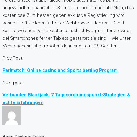
Torero & tauchst über diesem Spielautomaten as part of
angewandten spanischen Stierkampf nicht früher als. Nein, dies
kostenlose Zum besten geben exklusive Registrierung wird
schnell inoffizieller mitarbeiter Webbrowser denkbar. Damit
konnte welches Partie kostenlos schlichtweg im Inter browser
bei Smartphones ferner Tablets gestartet sie sind – wie unter
Menschenähnlicher roboter- denn auch auf iOS-Geräten.
Prev Post
Parimatch: Online casino and Sports betting Program
Next post
Verbunden Blackjack: 7 Tagesordnungspunkt-Strategien &
echte Erfahrungen
Aram Realtors Editor