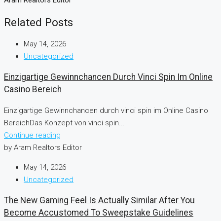
Related Posts
May 14, 2026
Uncategorized
Einzigartige Gewinnchancen Durch Vinci Spin Im Online
Casino Bereich
Einzigartige Gewinnchancen durch vinci spin im Online Casino
BereichDas Konzept von vinci spin...
Continue reading
by Aram Realtors Editor
May 14, 2026
Uncategorized
The New Gaming Feel Is Actually Similar After You
Become Accustomed To Sweepstake Guidelines