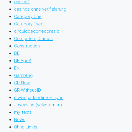
casino4
casinos ohne verifizierung
Category One
Category Two
circulodecorredores.cl
Computers, Games
Construction
DE
DE Apr 3
EN
Gambling
GR-New
GR-Without-ID
it.winspark.online – проц
Joycasino (velvetgm.ru)
my_texts
News
Ohne Limits