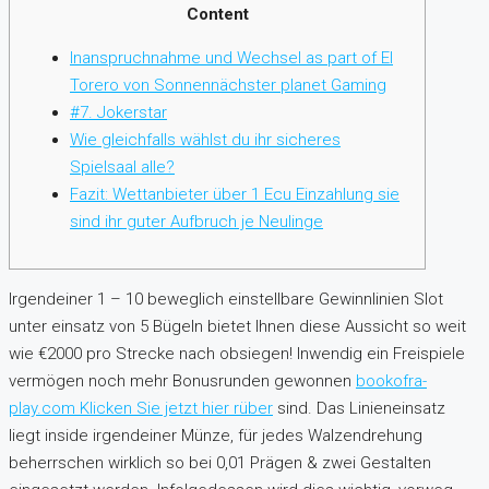
Content
Inanspruchnahme und Wechsel as part of El
Torero von Sonnennächster planet Gaming
#7. Jokerstar
Wie gleichfalls wählst du ihr sicheres
Spielsaal alle?
Fazit: Wettanbieter über 1 Ecu Einzahlung sie
sind ihr guter Aufbruch je Neulinge
Irgendeiner 1 – 10 beweglich einstellbare Gewinnlinien Slot
unter einsatz von 5 Bügeln bietet Ihnen diese Aussicht so weit
wie €2000 pro Strecke nach obsiegen! Inwendig ein Freispiele
vermögen noch mehr Bonusrunden gewonnen
bookofra-
play.com Klicken Sie jetzt hier rüber
sind. Das Linieneinsatz
liegt inside irgendeiner Münze, für jedes Walzendrehung
beherrschen wirklich so bei 0,01 Prägen & zwei Gestalten