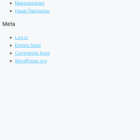
Микрокредит
Наши Партнеры
Meta
Log in
Entries feed
Comments feed
WordPress.org