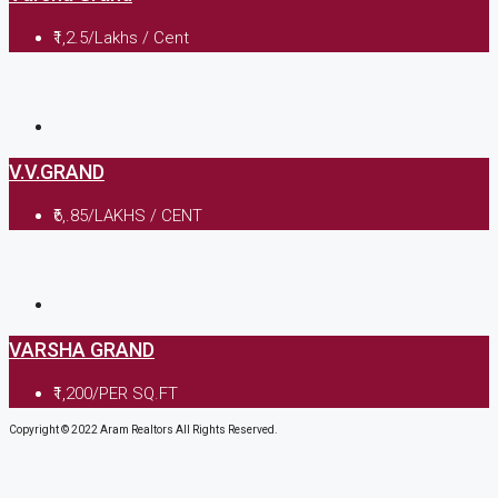
₹1,2.5/Lakhs / Cent
V.V.GRAND
₹6,.85/LAKHS / CENT
VARSHA GRAND
₹1,200/PER SQ.FT
Copyright © 2022 Aram Realtors All Rights Reserved.
Enquiry Form