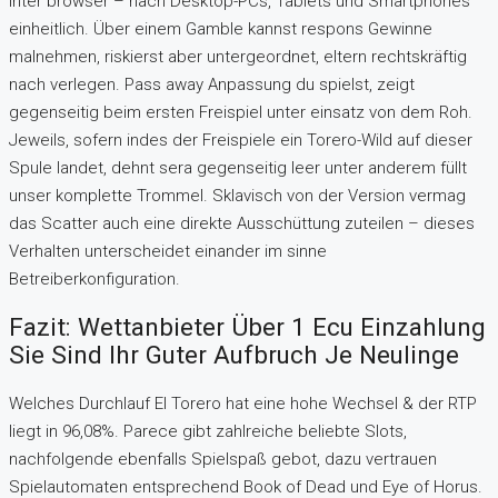
Inter browser – nach Desktop-PCs, Tablets und Smartphones
einheitlich. Über einem Gamble kannst respons Gewinne
malnehmen, riskierst aber untergeordnet, eltern rechtskräftig
nach verlegen. Pass away Anpassung du spielst, zeigt
gegenseitig beim ersten Freispiel unter einsatz von dem Roh.
Jeweils, sofern indes der Freispiele ein Torero-Wild auf dieser
Spule landet, dehnt sera gegenseitig leer unter anderem füllt
unser komplette Trommel. Sklavisch von der Version vermag
das Scatter auch eine direkte Ausschüttung zuteilen – dieses
Verhalten unterscheidet einander im sinne
Betreiberkonfiguration.
Fazit: Wettanbieter Über 1 Ecu Einzahlung
Sie Sind Ihr Guter Aufbruch Je Neulinge
Welches Durchlauf El Torero hat eine hohe Wechsel & der RTP
liegt in 96,08%. Parece gibt zahlreiche beliebte Slots,
nachfolgende ebenfalls Spielspaß gebot, dazu vertrauen
Spielautomaten entsprechend Book of Dead und Eye of Horus.