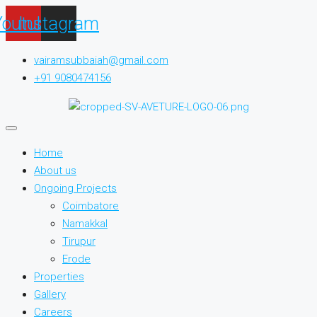
Youtube
Instagram
vairamsubbaiah@gmail.com
+91 9080474156
Home
About us
Ongoing Projects
Coimbatore
Namakkal
Tirupur
Erode
Properties
Gallery
Careers