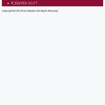
₹1,200/PER SQ.FT
Copyright © 2022 Aram Realtors All Rights Reserved.
Enquiry Form
Please enable JavaScript in your browser to complete this f
Name
*
Mobile no.
*
Email
Location
*
Sub