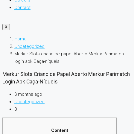
Careers
Contact
X
Home
Uncategorized
Merkur Slots criancice papel Aberto Merkur Parimatch
login apk Caça-níqueis
Merkur Slots Criancice Papel Aberto Merkur Parimatch
Login Apk Caça-Níqueis
3 months ago
Uncategorized
0
Content