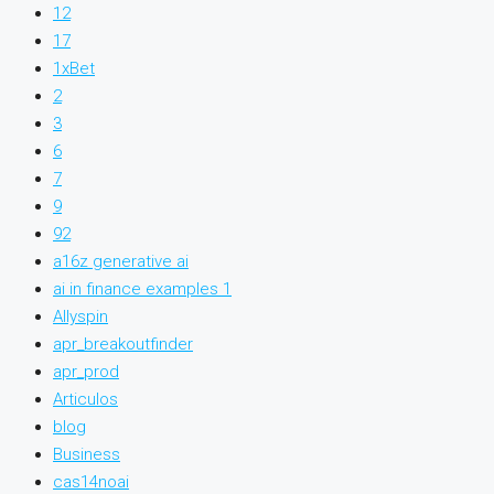
12
17
1xBet
2
3
6
7
9
92
a16z generative ai
ai in finance examples 1
Allyspin
apr_breakoutfinder
apr_prod
Articulos
blog
Business
cas14noai