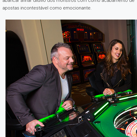
abancar afinar dilúvio dos monstros com como acabamento de
apostas incontestável como emocionante.