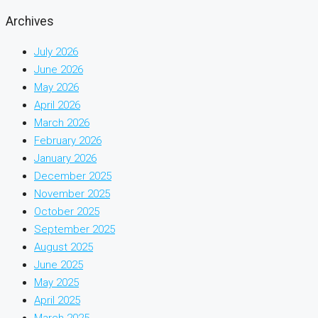
Archives
July 2026
June 2026
May 2026
April 2026
March 2026
February 2026
January 2026
December 2025
November 2025
October 2025
September 2025
August 2025
June 2025
May 2025
April 2025
March 2025