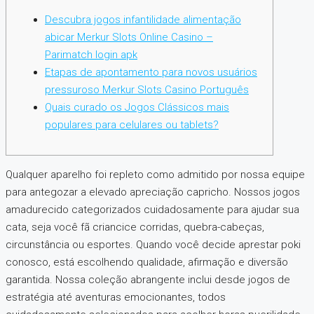
Descubra jogos infantilidade alimentação
abicar Merkur Slots Online Casino –
Parimatch login apk
Etapas de apontamento para novos usuários
pressuroso Merkur Slots Casino Português
Quais curado os Jogos Clássicos mais
populares para celulares ou tablets?
Qualquer aparelho foi repleto como admitido por nossa equipe
para antegozar a elevado apreciação capricho. Nossos jogos
amadurecido categorizados cuidadosamente para ajudar sua
cata, seja você fã criancice corridas, quebra-cabeças,
circunstância ou esportes. Quando você decide aprestar poki
conosco, está escolhendo qualidade, afirmação e diversão
garantida.
Nossa coleção abrangente inclui desde jogos de
estratégia até aventuras emocionantes, todos