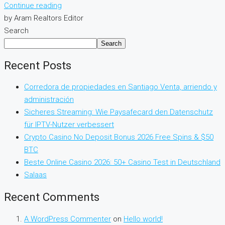
Continue reading
by Aram Realtors Editor
Search
Search
Recent Posts
Corredora de propiedades en Santiago Venta, arriendo y
administración
Sicheres Streaming: Wie Paysafecard den Datenschutz
für IPTV-Nutzer verbessert
Crypto Casino No Deposit Bonus 2026 Free Spins & $50
BTC
Beste Online Casino 2026: 50+ Casino Test in Deutschland
Salaas
Recent Comments
A WordPress Commenter
on
Hello world!