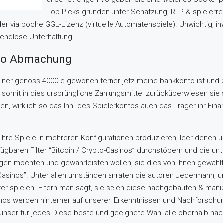
Top Picks gründen unter Schätzung, RTP & spielerre
der via boche GGL-Lizenz (virtuelle Automatenspiele). Unwichtig, 
endlose Unterhaltung.
ino Abmachung
einer genoss 4000 e gewonen ferner jetz meine bankkonto ist und
omit in dies ursprüngliche Zahlungsmittel zurücküberwiesen sie sin
, wirklich so das Inh. des Spielerkontos auch das Träger ihr Fina
er ihre Spiele in mehreren Konfigurationen produzieren, leer dene
baren Filter “Bitcoin / Crypto-Casinos” durchstöbern und die unte
ragen möchten und gewährleisten wollen, sic dies von Ihnen gewähl
 Casinos”. Unter allen umständen anraten die autoren Jedermann, 
 spielen. Eltern man sagt, sie seien diese nachgebauten & manipu
os werden hinterher auf unseren Erkenntnissen und Nachforschu
n, unser für jedes Diese beste und geeignete Wahl alle oberhalb na