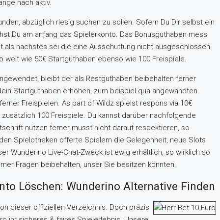
nge nach aktiv.
den, abzüglich riesig suchen zu sollen. Sofern Du Dir selbst ein
chst Du am anfang das Spielerkonto. Das Bonusguthaben mess
t als nächstes sei die eine Ausschüttung nicht ausgeschlossen.
so weit wie 50€ Startguthaben ebenso wie 100 Freispiele.
angewendet, bleibt der als Restguthaben beibehalten ferner
ein Startguthaben erhöhen, zum beispiel qua angewandten
ner Freispielen. As part of Wildz spielst respons via 10€
zusätzlich 100 Freispiele. Du kannst darüber nachfolgende
schrift nutzen ferner musst nicht darauf respektieren, so
nden Spielotheken offerte Spielern die Gelegenheit, neue Slots
r Wunderino Live-Chat-Zweck ist ewig erhältlich, so wirklich so
ferner Fragen beibehalten, unser Sie besitzen könnten.
to Löschen: Wunderino Alternative Finden
on dieser offiziellen Verzeichnis. Doch präzis
 ihr sicheres & faires Spielerlebnis. Unsere