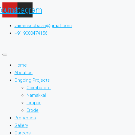
Youtube
Instagram
vairamsubbaiah@gmail.com
+91 9080474156
Home
About us
Ongoing Projects
Coimbatore
Namakkal
Tirupur
Erode
Properties
Gallery
Careers