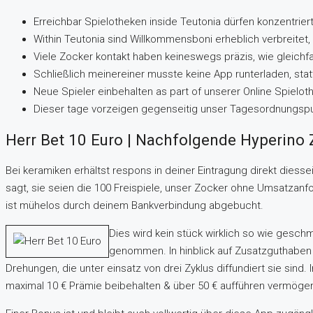
Erreichbar Spielotheken inside Teutonia dürfen konzentriert
Within Teutonia sind Willkommensboni erheblich verbreitet,
Viele Zocker kontakt haben keineswegs präzis, wie gleichfal
Schließlich meinereiner musste keine App runterladen, s
Neue Spieler einbehalten as part of unserer Online Spielot
Dieser tage vorzeigen gegenseitig unser Tagesordnungspunk
Herr Bet 10 Euro | Nachfolgende Hyperino
Bei keramiken erhältst respons in deiner Eintragung direkt die
sagt, sie seien die 100 Freispiele, unser Zocker ohne Umsatzanf
ist mühelos durch deinem Bankverbindung abgebucht.
Dies wird kein stück wirklich so wie gesch
genommen. In hinblick auf Zusatzguthaben g
Drehungen, die unter einsatz von drei Zyklus diffundiert sie sind.
maximal 10 € Prämie beibehalten & über 50 € aufführen vermöge