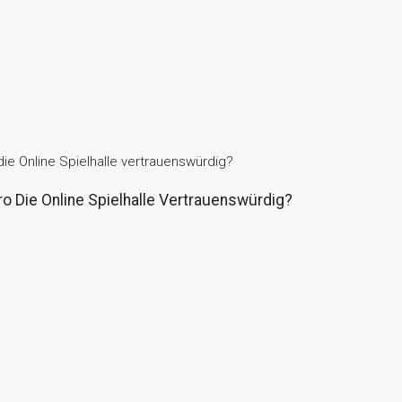
ie Online Spielhalle vertrauenswürdig?
o Die Online Spielhalle Vertrauenswürdig?