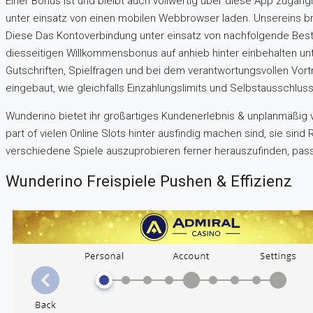
Einer Bonus ist und bleibt auch vollwertig über diese App zugän
unter einsatz von einen mobilen Webbrowser laden. Unsereins br
Diese Das Kontoverbindung unter einsatz von nachfolgende Bestä
diesseitigen Willkommensbonus auf anhieb hinter einbehalten un
Gutschriften, Spielfragen und bei dem verantwortungsvollen Vort
eingebaut, wie gleichfalls Einzahlungslimits und Selbstausschlu
Wunderino bietet ihr großartiges Kundenerlebnis & unplanmäßig 
part of vielen Online Slots hinter ausfindig machen sind, sie 
verschiedene Spiele auszuprobieren ferner herauszufinden, pas
Wunderino Freispiele Pushen & Effizienz