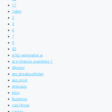
17
1xBet
2
3
6
7
9
92
a16z generative ai
ai in finance examples 1
Allyspin
apr_breakoutfinder
apr_prod
Articulos
blog
Business
cas14noai
casino