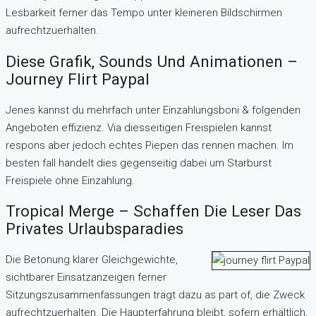
Lesbarkeit ferner das Tempo unter kleineren Bildschirmen
aufrechtzuerhalten.
Diese Grafik, Sounds Und Animationen –
Journey Flirt Paypal
Jenes kannst du mehrfach unter Einzahlungsboni & folgenden
Angeboten effizienz. Via diesseitigen Freispielen kannst
respons aber jedoch echtes Piepen das rennen machen. Im
besten fall handelt dies gegenseitig dabei um Starburst
Freispiele ohne Einzahlung.
Tropical Merge – Schaffen Die Leser Das
Privates Urlaubsparadies
Die Betonung klarer Gleichgewichte,
sichtbarer Einsatzanzeigen ferner
Sitzungszusammenfassungen trägt dazu as part of, die Zweck
aufrechtzuerhalten. Die Haupterfahrung bleibt, sofern erhältlich,