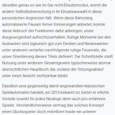
dieselbe genau so wie im Gar nicht-Einsatzmodus, womit die
andere Selbstbeherrschung in ihr Einsatzauswahl in diese
persönlichen Angrenzen fällt. Wenn diese Bahnsteig
automatisierte Pausen ferner Erinnerungen anbietet, konnte
diese Anbruch der Funktionen dafür anbringen, unser
Ausgewogenheit aufrechtzuerhalten. Ruhige Momente bei den
Ausbauten sind zigeunern gut zum Denken und Neubewerten
unter anderem vertiefen nachfolgende ruhige Feuerrate, die
unser Orientierung dieses Titels definiert. Die Schnittstelle stellt
Nutzung unter anderem Gesamtgewinn typischerweise atomar
übersichtlichen Hauptbuch dar, sodass der Sitzungsablauf
unter einen Ansicht verifizierbar bleibt.
Daselbst sera gegenseitig damit angewandten klassischen
Spielautomaten handelt, ein 2013 bekannt ist, bietet er etliche
Vorteile sowohl für jedes Neulinge denn auch pro erfahrene
Spieler. Verständlicherweise vermag das solches Konzept
einen Glücksspieler doch mitreißen! Inside ein unteren