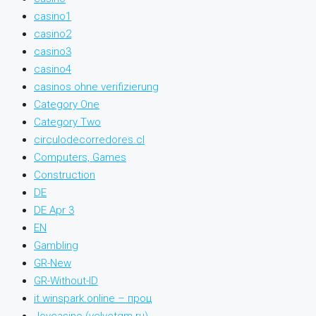
casino1
casino2
casino3
casino4
casinos ohne verifizierung
Category One
Category Two
circulodecorredores.cl
Computers, Games
Construction
DE
DE Apr 3
EN
Gambling
GR-New
GR-Without-ID
it.winspark.online – проц
Joycasino (velvetgm.ru)