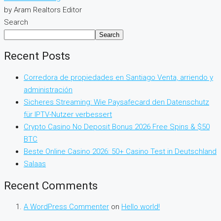
by Aram Realtors Editor
Search
Search
Recent Posts
Corredora de propiedades en Santiago Venta, arriendo y
administración
Sicheres Streaming: Wie Paysafecard den Datenschutz
für IPTV-Nutzer verbessert
Crypto Casino No Deposit Bonus 2026 Free Spins & $50
BTC
Beste Online Casino 2026: 50+ Casino Test in Deutschland
Salaas
Recent Comments
A WordPress Commenter
on
Hello world!