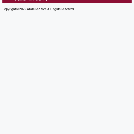
Copyright © 2022 Aram Realtors All Rights Reserved.
Enquiry Form
Please enable JavaScript in your browser to complete this f
Name
*
Mobile no.
*
Email
Location
*
Sub