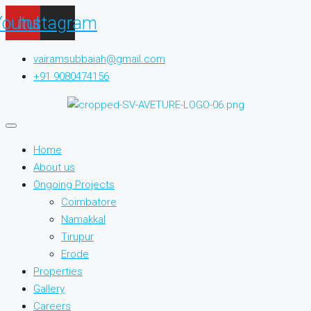
Youtube
Instagram
vairamsubbaiah@gmail.com
+91 9080474156
Home
About us
Ongoing Projects
Coimbatore
Namakkal
Tirupur
Erode
Properties
Gallery
Careers