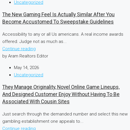
Uncategorized
The New Gaming Feel Is Actually Similar After You
Become Accustomed To Sweepstake Guidelines
Accessibility to any or all Us americans. A real income awards
offered. Judge not as much as...
Continue reading
by Aram Realtors Editor
May 14, 2026
Uncategorized
They Manage Originality, Novel Online Game Lineups,
And Designed Customer Enjoy Without Having To Be
Associated With Cousin Sites
Just search through the demanded number and select this new
gambling establishment one appeals to...
Continue reading