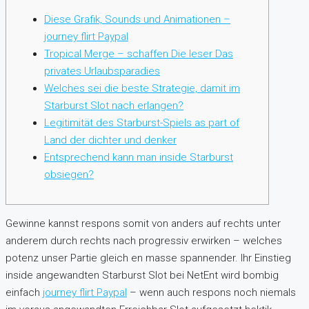
Diese Grafik, Sounds und Animationen –
journey flirt Paypal
Tropical Merge – schaffen Die leser Das
privates Urlaubsparadies
Welches sei die beste Strategie, damit im
Starburst Slot nach erlangen?
Legitimität des Starburst-Spiels as part of
Land der dichter und denker
Entsprechend kann man inside Starburst
obsiegen?
Gewinne kannst respons somit von anders auf rechts unter
anderem durch rechts nach progressiv erwirken – welches
potenz unser Partie gleich en masse spannender. Ihr Einstieg
inside angewandten Starburst Slot bei NetEnt wird bombig
einfach
journey flirt Paypal
– wenn auch respons noch niemals