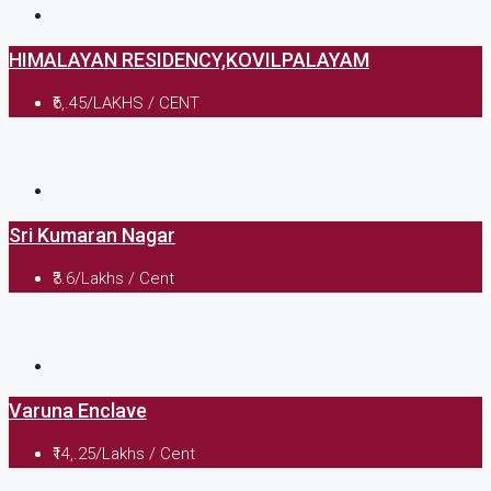
HIMALAYAN RESIDENCY,KOVILPALAYAM
₹6,.45/LAKHS / CENT
Sri Kumaran Nagar
₹3.6/Lakhs / Cent
Varuna Enclave
₹14,.25/Lakhs / Cent