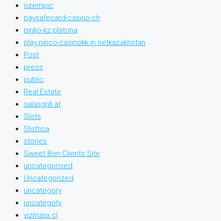
ozempic
paysafecard-casino-ch
pinko-kz.platona
play.pinco-casinokk.in.netkazakhstan
Post
press
public
Real Estate
salasgrill.at
Slots
Slottica
stories
Sweet Bon Clients Site
uncategorised
Uncategorized
uncategory
uncategoty
vizmaxx.cl