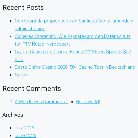
Recent Posts
Corredora de propiedades en Santiago Venta, arriendo y
administración
Sicheres Streaming: Wie Paysafecard den Datenschutz
für IPTV-Nutzer verbessert
Crypto Casino No Deposit Bonus 2026 Free Spins & $50
BTC
Beste Online Casino 2026: 50+ Casino Test in Deutschland
Salaas
Recent Comments
A WordPress Commenter
on
Hello world!
Archives
July 2026
June 2026