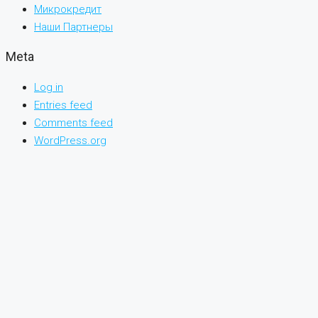
Микрокредит
Наши Партнеры
Meta
Log in
Entries feed
Comments feed
WordPress.org