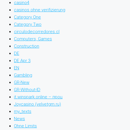
casino4
casinos ohne verifizierung
Category One
Category Two
circulodecorredores.cl
Computers, Games
Construction
DE
DE Apr 3
EN
Gambling
GR-New
GR-Without-ID
it.winspark.online – проц
Joycasino (velvetgm.ru)
my_texts
News
Ohne Limits