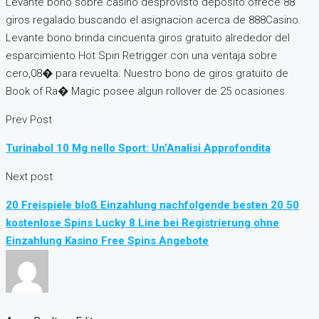
Levante bono sobre casino desprovisto deposito ofrece 88
giros regalado buscando el asignacion acerca de 888Casino.
Levante bono brinda cincuenta giros gratuito alrededor del
esparcimiento Hot Spin Retrigger con una ventaja sobre
cero,08� para revuelta. Nuestro bono de giros gratuito de
Book of Ra� Magic posee algun rollover de 25 ocasiones.
Prev Post
Turinabol 10 Mg nello Sport: Un’Analisi Approfondita
Next post
20 Freispiele bloß Einzahlung nachfolgende besten 20 50
kostenlose Spins Lucky 8 Line bei Registrierung ohne
Einzahlung Kasino Free Spins Angebote