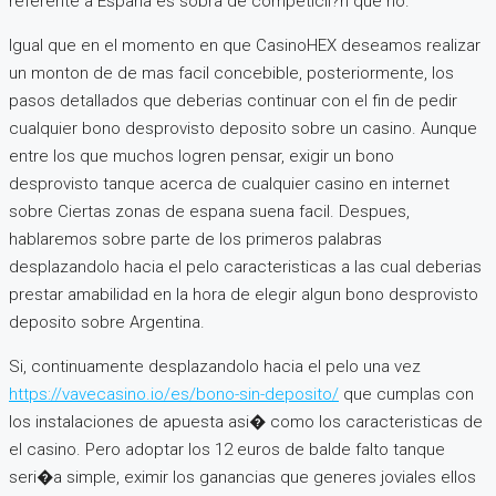
referente a Espana es sobra de competicii?n que no.
Igual que en el momento en que CasinoHEX deseamos realizar
un monton de de mas facil concebible, posteriormente, los
pasos detallados que deberias continuar con el fin de pedir
cualquier bono desprovisto deposito sobre un casino. Aunque
entre los que muchos logren pensar, exigir un bono
desprovisto tanque acerca de cualquier casino en internet
sobre Ciertas zonas de espana suena facil. Despues,
hablaremos sobre parte de los primeros palabras
desplazandolo hacia el pelo caracteristicas a las cual deberias
prestar amabilidad en la hora de elegir algun bono desprovisto
deposito sobre Argentina.
Si, continuamente desplazandolo hacia el pelo una vez
https://vavecasino.io/es/bono-sin-deposito/
que cumplas con
los instalaciones de apuesta asi� como los caracteristicas de
el casino. Pero adoptar los 12 euros de balde falto tanque
seri�a simple, eximir los ganancias que generes joviales ellos