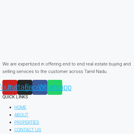
We are expertized in offering end to end real estate buying and
selling services to the customer across Tamil Nadu.
Youtube
Instagram
Facebook
Whatsapp
QUICK LINKS
HOME
ABOUT
PROPERTIES
CONTACT US