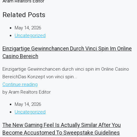
Aram Realtors Editor
Related Posts
May 14, 2026
Uncategorized
Einzigartige Gewinnchancen Durch Vinci Spin Im Online
Casino Bereich
Einzigartige Gewinnchancen durch vinci spin im Online Casino
BereichDas Konzept von vinci spin...
Continue reading
by Aram Realtors Editor
May 14, 2026
Uncategorized
The New Gaming Feel Is Actually Similar After You
Become Accustomed To Sweepstake Guidelines