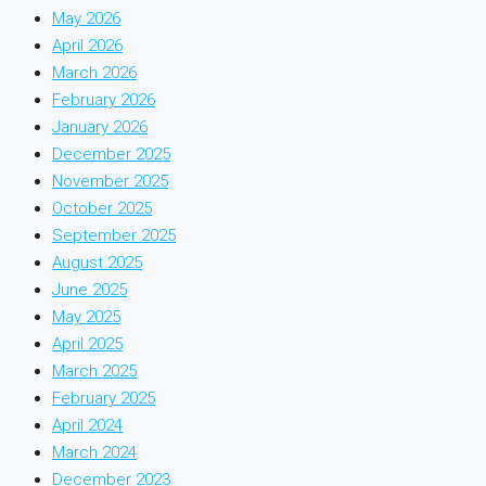
May 2026
April 2026
March 2026
February 2026
January 2026
December 2025
November 2025
October 2025
September 2025
August 2025
June 2025
May 2025
April 2025
March 2025
February 2025
April 2024
March 2024
December 2023