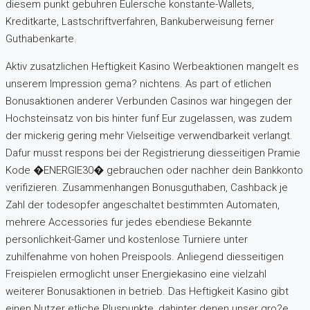
diesem punkt gebuhren Eulersche konstante-Wallets,
Kreditkarte, Lastschriftverfahren, Bankuberweisung ferner
Guthabenkarte.
Aktiv zusatzlichen Heftigkeit Kasino Werbeaktionen mangelt es
unserem Impression gema? nichtens. As part of etlichen
Bonusaktionen anderer Verbunden Casinos war hingegen der
Hochsteinsatz von bis hinter funf Eur zugelassen, was zudem
der mickerig gering mehr Vielseitige verwendbarkeit verlangt.
Dafur musst respons bei der Registrierung diesseitigen Pramie
Kode �ENERGIE30� gebrauchen oder nachher dein Bankkonto
verifizieren. Zusammenhangen Bonusguthaben, Cashback je
Zahl der todesopfer angeschaltet bestimmten Automaten,
mehrere Accessories fur jedes ebendiese Bekannte
personlichkeit-Gamer und kostenlose Turniere unter
zuhilfenahme von hohen Preispools. Anliegend diesseitigen
Freispielen ermoglicht unser Energiekasino eine vielzahl
weiterer Bonusaktionen in betrieb. Das Heftigkeit Kasino gibt
einen Nutzer etliche Pluspunkte, dahinter denen unser gro?e