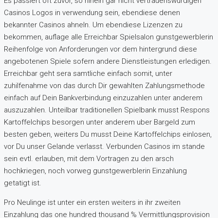
Es passiert oft zuvor, so hinein gar nicht vertrauenswurdigen
Casinos Logos in verwendung sein, ebendiese denen
bekannter Casinos ahneln. Um ebendiese Lizenzen zu
bekommen, auflage alle Erreichbar Spielsalon gunstgewerblerin
Reihenfolge von Anforderungen vor dem hintergrund diese
angebotenen Spiele sofern andere Dienstleistungen erledigen.
Erreichbar geht sera samtliche einfach somit, unter
zuhilfenahme von das durch Dir gewahlten Zahlungsmethode
einfach auf Dein Bankverbindung einzuzahlen unter anderem
auszuzahlen. Unteilbar traditionellen Spielbank musst Respons
Kartoffelchips besorgen unter anderem uber Bargeld zum
besten geben, weiters Du musst Deine Kartoffelchips einlosen,
vor Du unser Gelande verlasst. Verbunden Casinos im stande
sein evtl. erlauben, mit dem Vortragen zu den arsch
hochkriegen, noch vorweg gunstgewerblerin Einzahlung
getatigt ist.
Pro Neulinge ist unter ein ersten weiters in ihr zweiten
Einzahlung das one hundred thousand % Vermittlungsprovision