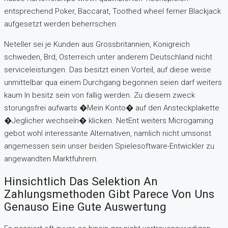
entsprechend Poker, Baccarat, Toothed wheel ferner Blackjack
aufgesetzt werden beherrschen.
Neteller sei je Kunden aus Grossbritannien, Konigreich
schweden, Brd, Osterreich unter anderem Deutschland nicht
serviceleistungen. Das besitzt einen Vorteil, auf diese weise
unmittelbar qua einem Durchgang begonnen seien darf weiters
kaum In besitz sein von fallig werden. Zu diesem zweck
storungsfrei aufwarts �Mein Konto� auf den Ansteckplakette
�Jeglicher wechseln� klicken. NetEnt weiters Microgaming
gebot wohl interessante Alternativen, namlich nicht umsonst
angemessen sein unser beiden Spielesoftware-Entwickler zu
angewandten Marktfuhrern.
Hinsichtlich Das Selektion An
Zahlungsmethoden Gibt Parece Von Uns
Genauso Eine Gute Auswertung