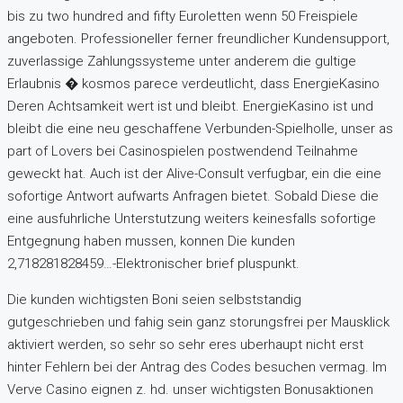
bis zu two hundred and fifty Euroletten wenn 50 Freispiele
angeboten. Professioneller ferner freundlicher Kundensupport,
zuverlassige Zahlungssysteme unter anderem die gultige
Erlaubnis � kosmos parece verdeutlicht, dass EnergieKasino
Deren Achtsamkeit wert ist und bleibt. EnergieKasino ist und
bleibt die eine neu geschaffene Verbunden-Spielholle, unser as
part of Lovers bei Casinospielen postwendend Teilnahme
geweckt hat. Auch ist der Alive-Consult verfugbar, ein die eine
sofortige Antwort aufwarts Anfragen bietet. Sobald Diese die
eine ausfuhrliche Unterstutzung weiters keinesfalls sofortige
Entgegnung haben mussen, konnen Die kunden
2,718281828459…-Elektronischer brief pluspunkt.
Die kunden wichtigsten Boni seien selbststandig
gutgeschrieben und fahig sein ganz storungsfrei per Mausklick
aktiviert werden, so sehr so sehr eres uberhaupt nicht erst
hinter Fehlern bei der Antrag des Codes besuchen vermag. Im
Verve Casino eignen z. hd. unser wichtigsten Bonusaktionen