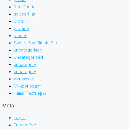
Real Estate
salasgrill.at
Slots
Slottica
stories
Sweet Bon Clients Site
uncategorised
Uncategorized
uncategory
uncategoty
vizmaxx.cl
Микрокредит
Наши Партнеры
Meta
Log in
Entries feed