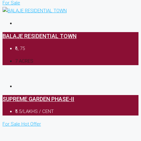
For Sale
BALAJE RESIDENTIAL TOWN
₹6,.75
7 ACRES
SUPREME GARDEN PHASE-II
₹5.5/LAKHS / CENT
For Sale
Hot Offer