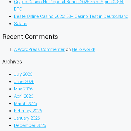
Crypto Casino No Deposit Bonus 2026 Free Spins & $50
BTC
Beste Online Casino 2026: 50+ Casino Test in Deutschland
Salaas
Recent Comments
A WordPress Commenter
on
Hello world!
Archives
July 2026
June 2026
May 2026
April 2026
March 2026
February 2026
January 2026
December 2025