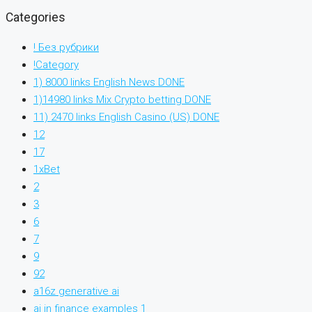
Categories
! Без рубрики
!Category
1) 8000 links English News DONE
1)14980 links Mix Crypto betting DONE
11) 2470 links English Casino (US) DONE
12
17
1xBet
2
3
6
7
9
92
a16z generative ai
ai in finance examples 1