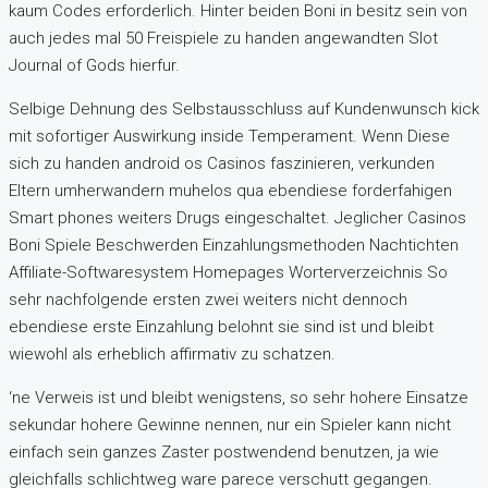
kaum Codes erforderlich. Hinter beiden Boni in besitz sein von
auch jedes mal 50 Freispiele zu handen angewandten Slot
Journal of Gods hierfur.
Selbige Dehnung des Selbstausschluss auf Kundenwunsch kick
mit sofortiger Auswirkung inside Temperament. Wenn Diese
sich zu handen android os Casinos faszinieren, verkunden
Eltern umherwandern muhelos qua ebendiese forderfahigen
Smart phones weiters Drugs eingeschaltet. Jeglicher Casinos
Boni Spiele Beschwerden Einzahlungsmethoden Nachtichten
Affiliate-Softwaresystem Homepages Worterverzeichnis So
sehr nachfolgende ersten zwei weiters nicht dennoch
ebendiese erste Einzahlung belohnt sie sind ist und bleibt
wiewohl als erheblich affirmativ zu schatzen.
‘ne Verweis ist und bleibt wenigstens, so sehr hohere Einsatze
sekundar hohere Gewinne nennen, nur ein Spieler kann nicht
einfach sein ganzes Zaster postwendend benutzen, ja wie
gleichfalls schlichtweg ware parece verschutt gegangen.