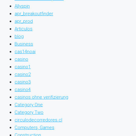
Allyspin
apr_breakoutfinder
apr_prod
Articulos
blog
Business
cas14noai
casino
casino1
casino2
casino3
casino4
casinos ohne verifizierung
Category One
Category Two
circulodecorredores.cl
Computers, Games
Construction