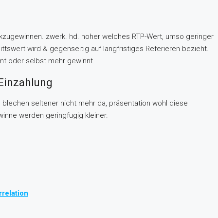
uckzugewinnen. zwerk. hd. hoher welches RTP-Wert, umso geringer
ttswert wird & gegenseitig auf langfristiges Referieren bezieht.
mt oder selbst mehr gewinnt.
 Einzahlung
on blechen seltener nicht mehr da, präsentation wohl diese
inne werden geringfugig kleiner.
relation