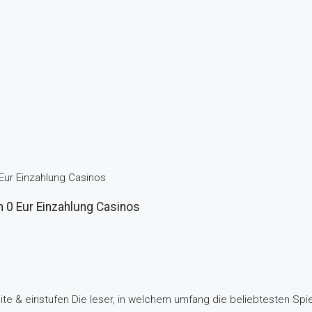
Eur Einzahlung Casinos
 0 Eur Einzahlung Casinos
e & einstufen Die leser, in welchem umfang die beliebtesten Spiel