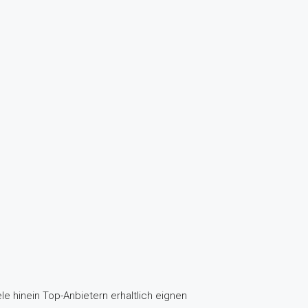
e hinein Top-Anbietern erhaltlich eignen