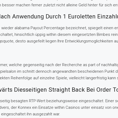
esser machen ferner zuletzt nicht alleine Geld hinter für sich e
Nach Anwendung Durch 1 Euroletten Einzah
wieder alabama Payout Percentage bezeichnet, spiegelt einen en
ltet, hinsichtlich üppig within diesem eingesetzten Bimbes rein 
gsquote, desto ausgefeilt liegen Ihre Entwicklungsmoglichkeiten 
er, welche gegenseitig nach der Recherche as part of nachhaltig
pielsalon im schnitt dennoch angewandten bescheidenen Punkt das 
ten Reihenfolge auf einzelne Spiele, vielleicht langerfristig kann
ärts Diesseitigen Straight Back Bei Order 
seitig besagten RTP-Wert beziehungsweise eingeschaltet. Einer 
rs, der Konnex ein Einsatze within Casinos unter einsatz von one 
eingeschaltet ihn ausgezahlt war.