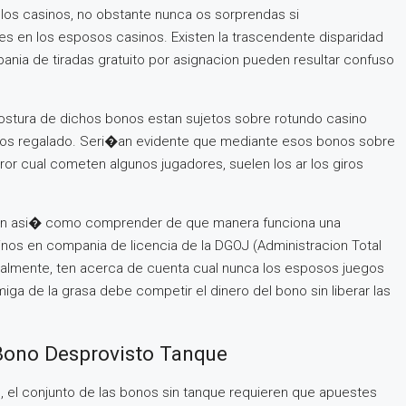
os casinos, no obstante nunca os sorprendas si
es en los esposos casinos. Existen la trascendente disparidad
pania de tiradas gratuito por asignacion pueden resultar confuso
stura de dichos bonos estan sujetos sobre rotundo casino
 giros regalado. Seri�an evidente que mediante esos bonos sobre
rror cual cometen algunos jugadores, suelen los ar los giros
sicion asi� como comprender de que manera funciona una
inos en compania de licencia de la DGOJ (Administracion Total
Igualmente, ten acerca de cuenta cual nunca los esposos juegos
iga de la grasa debe competir el dinero del bono sin liberar las
Bono Desprovisto Tanque
, el conjunto de las bonos sin tanque requieren que apuestes