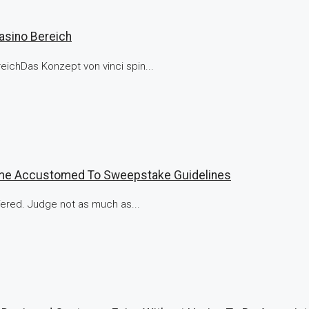
asino Bereich
eichDas Konzept von vinci spin...
come Accustomed To Sweepstake Guidelines
fered. Judge not as much as...