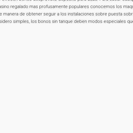
e casino regalado mas profusamente populares conocemos los maqu
e manera de obtener seguir a los instalaciones sobre puesta sob
sidero simples, los bonos sin tanque deben modos especiales qu