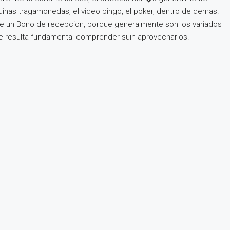
inas tragamonedas, el video bingo, el poker, dentro de demas.
re un Bono de recepcion, porque generalmente son los variados
e resulta fundamental comprender suin aprovecharlos.