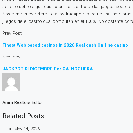
sencillo sobre algun casino online. Dentro de las juegos sobr
Nos centramos referente a los tragaperras como una inmejorabl
juegos de el casino cual computan en el 100%. No obstante con
Prev Post
Finest Web based casinos in 2026 Real cash On-line casino
Next post
JACKPOT DI DICEMBRE Per CA’ NOGHERA
Aram Realtors Editor
Related Posts
May 14, 2026