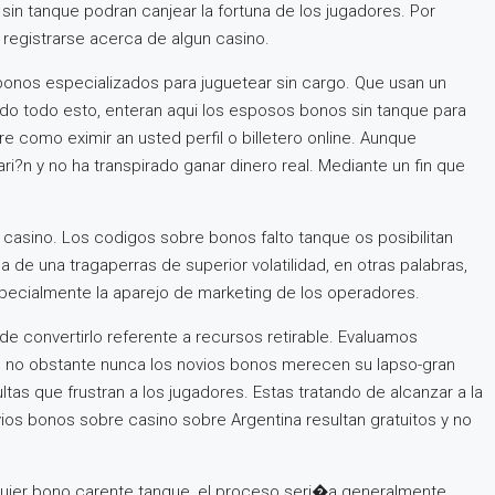
in tanque podran canjear la fortuna de los jugadores. Por
registrarse acerca de algun casino.
onos especializados para juguetear sin cargo. Que usan un
ndo todo esto, enteran aqui los esposos bonos sin tanque para
e como eximir an usted perfil o billetero online. Aunque
i?n y no ha transpirado ganar dinero real. Mediante un fin que
casino. Los codigos sobre bonos falto tanque os posibilitan
de una tragaperras de superior volatilidad, en otras palabras,
pecialmente la aparejo de marketing de los operadores.
de convertirlo referente a recursos retirable. Evaluamos
so, no obstante nunca los novios bonos merecen su lapso-gran
as que frustran a los jugadores. Estas tratando de alcanzar a la
vios bonos sobre casino sobre Argentina resultan gratuitos y no
quier bono carente tanque, el proceso seri�a generalmente