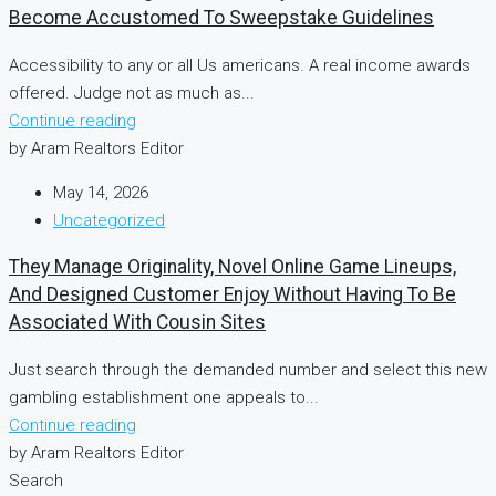
Become Accustomed To Sweepstake Guidelines
Accessibility to any or all Us americans. A real income awards
offered. Judge not as much as...
Continue reading
by Aram Realtors Editor
May 14, 2026
Uncategorized
They Manage Originality, Novel Online Game Lineups,
And Designed Customer Enjoy Without Having To Be
Associated With Cousin Sites
Just search through the demanded number and select this new
gambling establishment one appeals to...
Continue reading
by Aram Realtors Editor
Search