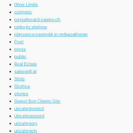
Ohne Limits
ozempic
paysafecard-casino-ch
pinko-kz.platona
play.pinco-casinokk.in.netkazakhstan
Post
press
public
Real Estate
salasgrill.at
Slots
Slottica
stories
Sweet Bon Clients Site
uncategorised
Uncategorized
uncategory
uncategoty