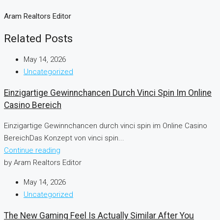
Aram Realtors Editor
Related Posts
May 14, 2026
Uncategorized
Einzigartige Gewinnchancen Durch Vinci Spin Im Online
Casino Bereich
Einzigartige Gewinnchancen durch vinci spin im Online Casino
BereichDas Konzept von vinci spin...
Continue reading
by Aram Realtors Editor
May 14, 2026
Uncategorized
The New Gaming Feel Is Actually Similar After You