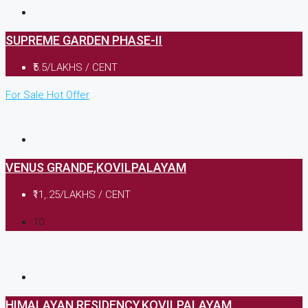
SUPREME GARDEN PHASE-II
₹5.5/LAKHS / CENT
For Sale
Hot Offer
VENUS GRANDE,KOVILPALAYAM
₹11,.25/LAKHS / CENT
10
HIMALAYAN RESIDENCY,KOVILPALAYAM