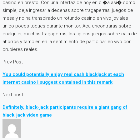
casino en presto. Con una interfaz de hoy en di�a asi� como
simple, deja ingresar a decenas sobre tragaperras, juegos de
mesa y no ha transpirado un rotundo casino en vivo joviales
unico pocos toques durante monitor. Aca encontraras sobre
cualquier, muchas tragaperras, los tipicos juegos sobre caja de
ahorros y tambien en la sentimiento de participar en vivo con
crupieres reales.
Prev Post
You could potentially enjoy real cash blackjack at each
internet casino i suggest contained in this remark
Next post
Definitely, black-jack participants require a giant gang of
black-jack video game