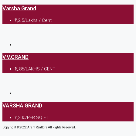
Varsha Grand
₹1,2.5/Lakhs / Cent
V.V.GRAND
₹6,.85/LAKHS / CENT
VARSHA GRAND
₹1,200/PER SQ.FT
Copyright © 2022 Aram Realtors All Rights Reserved.