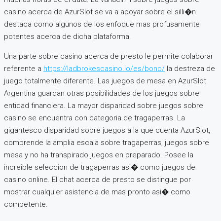
casino acerca de AzurSlot se va a apoyar sobre el silli�n
destaca como algunos de los enfoque mas profusamente
potentes acerca de dicha plataforma.
Una parte sobre casino acerca de presto le permite colaborar
referente a
https://ladbrokescasino.io/es/bono/
la destreza de
juego totalmente diferente. Las juegos de mesa en AzurSlot
Argentina guardan otras posibilidades de los juegos sobre
entidad financiera. La mayor disparidad sobre juegos sobre
casino se encuentra con categoria de tragaperras. La
gigantesco disparidad sobre juegos a la que cuenta AzurSlot,
comprende la amplia escala sobre tragaperras, juegos sobre
mesa y no ha transpirado juegos en preparado. Posee la
increible seleccion de tragaperras asi� como juegos de
casino online. El chat acerca de presto se distingue por
mostrar cualquier asistencia de mas pronto asi� como
competente.