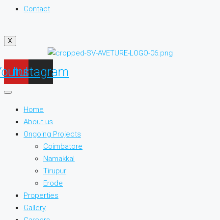
Contact
X
Youtube
Instagram
Home
About us
Ongoing Projects
Coimbatore
Namakkal
Tirupur
Erode
Properties
Gallery