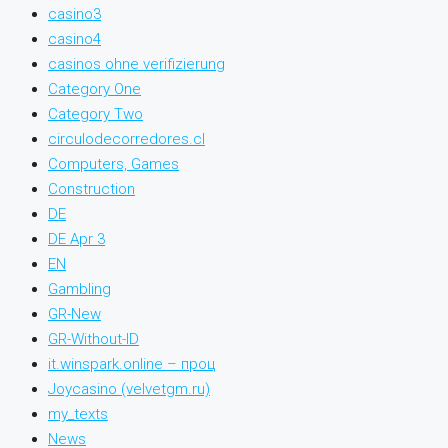
casino3
casino4
casinos ohne verifizierung
Category One
Category Two
circulodecorredores.cl
Computers, Games
Construction
DE
DE Apr 3
EN
Gambling
GR-New
GR-Without-ID
it.winspark.online – проц
Joycasino (velvetgm.ru)
my_texts
News