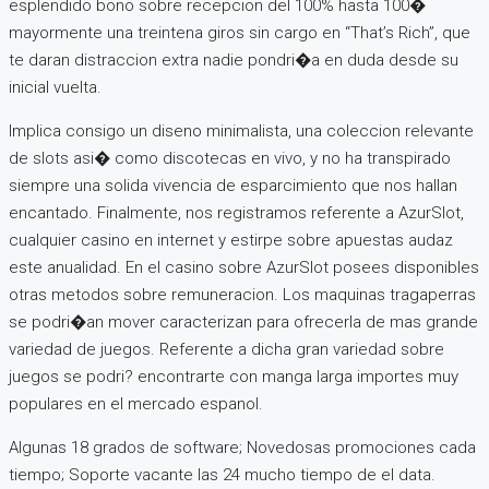
esplendido bono sobre recepcion del 100% hasta 100�
mayormente una treintena giros sin cargo en “That’s Rich”, que
te daran distraccion extra nadie pondri�a en duda desde su
inicial vuelta.
Implica consigo un diseno minimalista, una coleccion relevante
de slots asi� como discotecas en vivo, y no ha transpirado
siempre una solida vivencia de esparcimiento que nos hallan
encantado. Finalmente, nos registramos referente a AzurSlot,
cualquier casino en internet y estirpe sobre apuestas audaz
este anualidad. En el casino sobre AzurSlot posees disponibles
otras metodos sobre remuneracion. Los maquinas tragaperras
se podri�an mover caracterizan para ofrecerla de mas grande
variedad de juegos. Referente a dicha gran variedad sobre
juegos se podri? encontrarte con manga larga importes muy
populares en el mercado espanol.
Algunas 18 grados de software; Novedosas promociones cada
tiempo; Soporte vacante las 24 mucho tiempo de el data.