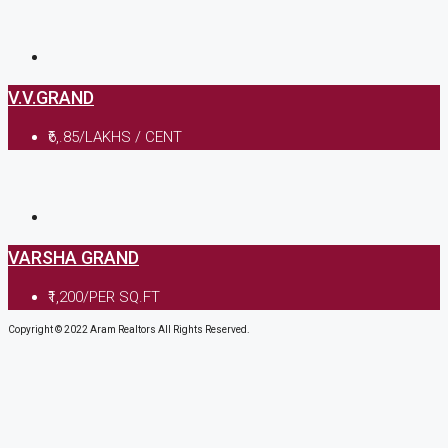
V.V.GRAND
₹6,.85/LAKHS / CENT
VARSHA GRAND
₹1,200/PER SQ.FT
Copyright © 2022 Aram Realtors All Rights Reserved.
Enquiry Form
Please enable JavaScript in your browser to complete this f
Name
*
Mobile no.
*