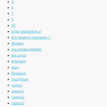
3
6
7
9
92
a16z generative ai
ai in finance examples 1
Allyspin
apr_breakoutfinder
apr_prod
Articulos
blog
Business
cas14noai
casino
casino1
casino2
casino3