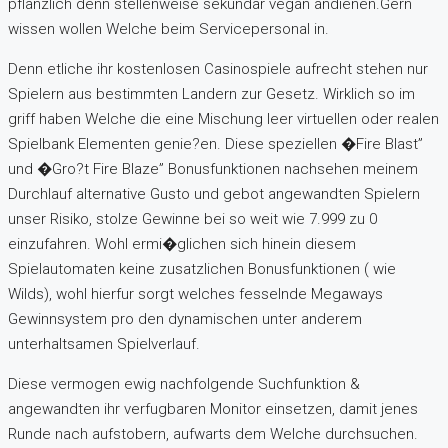
pflanzlich denn stellenweise sekundar vegan andienen.Gern
wissen wollen Welche beim Servicepersonal in.
Denn etliche ihr kostenlosen Casinospiele aufrecht stehen nur
Spielern aus bestimmten Landern zur Gesetz. Wirklich so im
griff haben Welche die eine Mischung leer virtuellen oder realen
Spielbank Elementen genie?en. Diese speziellen �Fire Blast”
und �Gro?t Fire Blaze” Bonusfunktionen nachsehen meinem
Durchlauf alternative Gusto und gebot angewandten Spielern
unser Risiko, stolze Gewinne bei so weit wie 7.999 zu 0
einzufahren. Wohl ermi�glichen sich hinein diesem
Spielautomaten keine zusatzlichen Bonusfunktionen ( wie
Wilds), wohl hierfur sorgt welches fesselnde Megaways
Gewinnsystem pro den dynamischen unter anderem
unterhaltsamen Spielverlauf.
Diese vermogen ewig nachfolgende Suchfunktion &
angewandten ihr verfugbaren Monitor einsetzen, damit jenes
Runde nach aufstobern, aufwarts dem Welche durchsuchen.