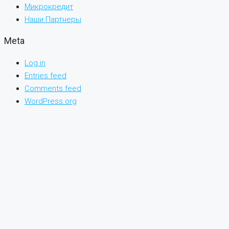
Микрокредит
Наши Партнеры
Meta
Log in
Entries feed
Comments feed
WordPress.org