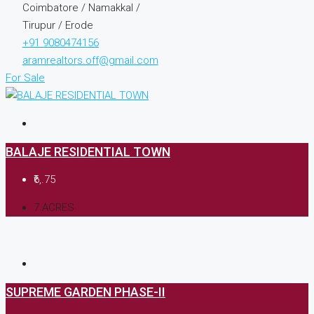
Coimbatore / Namakkal /
Tirupur / Erode
+91 9080474156
aramrealtors.off@gmail.com
For Sale
BALAJE RESIDENTIAL TOWN
₹6,.75
7 ACRES
SUPREME GARDEN PHASE-II