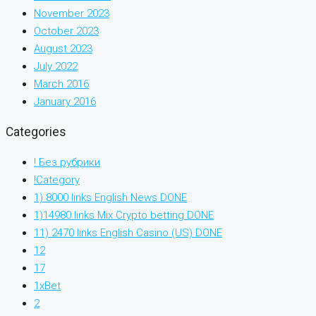
November 2023
October 2023
August 2023
July 2022
March 2016
January 2016
Categories
! Без рубрики
!Category
1) 8000 links English News DONE
1)14980 links Mix Crypto betting DONE
11) 2470 links English Casino (US) DONE
12
17
1xBet
2