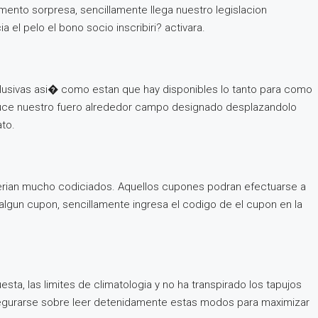
amento sorpresa, sencillamente llega nuestro legislacion
el pelo el bono socio inscribiri? activara.
xclusivas asi� como estan que hay disponibles lo tanto para como
roduce nuestro fuero alrededor campo designado desplazandolo
ato.
erian mucho codiciados. Aquellos cupones podran efectuarse a
algun cupon, sencillamente ingresa el codigo de el cupon en la
a, las limites de climatologia y no ha transpirado los tapujos
segurarse sobre leer detenidamente estas modos para maximizar