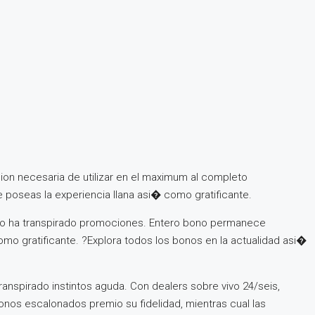
n necesaria de utilizar en el maximum al completo
poseas la experiencia llana asi� como gratificante.
 no ha transpirado promociones. Entero bono permanece
o gratificante. ?Explora todos los bonos en la actualidad asi�
anspirado instintos aguda. Con dealers sobre vivo 24/seis,
bonos escalonados premio su fidelidad, mientras cual las