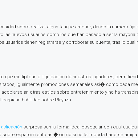
esidad sobre realizar algun tanque anterior, dando la numero fija
 las nuevos usuarios como los que han pasado a ser la mayoria de l
 usuarios tienen registrarse y corroborar su cuenta, tras lo cual 
que multiplican el liquidacion de nuestros jugadores, permitiendol
ositados, igualmente promociones semanales asi� como cada mes 
acoplarse an otras estilos sobre entretenimiento y no ha transpir
l carpiano habilidad sobre Playuzu.
 aplicación
sorpresa son la forma ideal obsequiar con cual cualquie
obre esparcimiento asi� como si no le importa hacerse amiga de 