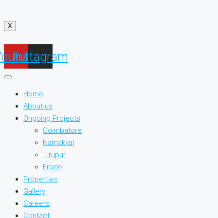
X
Youtube
Instagram
Home
About us
Ongoing Projects
Coimbatore
Namakkal
Tirupur
Erode
Properties
Gallery
Careers
Contact