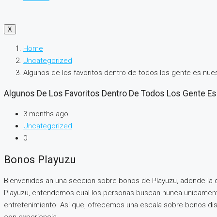
X
Home
Uncategorized
Algunos de los favoritos dentro de todos los gente es nue
Algunos De Los Favoritos Dentro De Todos Los Gente Es
3 months ago
Uncategorized
0
Bonos Playuzu
Bienvenidos an una seccion sobre bonos de Playuzu, adonde la d
Playuzu, entendemos cual los personas buscan nunca unicamente
entretenimiento. Asi que, ofrecemos una escala sobre bonos di
con experiencia.