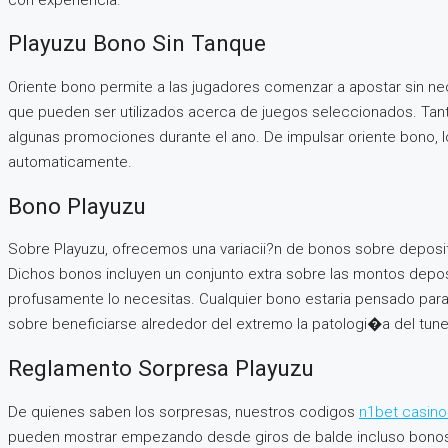
Playuzu Bono Sin Tanque
Oriente bono permite a las jugadores comenzar a apostar sin nec
que pueden ser utilizados acerca de juegos seleccionados. Tanto
algunas promociones durante el ano. De impulsar oriente bono, los
automaticamente.
Bono Playuzu
Sobre Playuzu, ofrecemos una variacii?n de bonos sobre deposito 
Dichos bonos incluyen un conjunto extra sobre las montos dep
profusamente lo necesitas. Cualquier bono estaria pensado para 
sobre beneficiarse alrededor del extremo la patologi�a del tune
Reglamento Sorpresa Playuzu
De quienes saben los sorpresas, nuestros codigos
n1bet casino
pueden mostrar empezando desde giros de balde incluso bonos s