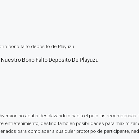
stro bono falto deposito de Playuzu
 Nuestro Bono Falto Deposito De Playuzu
iversion no acaba desplazandolo hacia el pelo las recompensas r
 entretenimiento, destino tambien posibilidades para maximizar 
senados para complacer a cualquier prototipo de participante, n