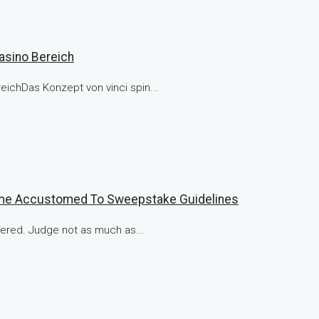
asino Bereich
eichDas Konzept von vinci spin...
come Accustomed To Sweepstake Guidelines
fered. Judge not as much as...