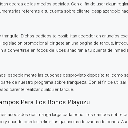
lican acerca de las medios sociales. Con el fin de usar algun regl
entarias referente a tu cuenta sobre cliente, desplazandolo hacia 
y tranquilo. Dichos codigos te posibilitan acceder en anuncios e
n legislacion promocional, dirigete an una pagina de tanque, int
gan a convertirse en focos de luces anadiran a tu cuenta de inmedi
nos, especialmente las cupones desprovisto deposito tal como s
parte de nuestro programa sobre franqueza. Con el fin de utilizar 
esos carente realizar cualquier tanque.
Campos Para Los Bonos Playuzu
ones asociados con manga larga cada bono. Los campos sobre puest
omo y cuando puedes retirar tus ganancias derivadas de bonos. A