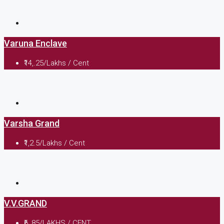
Varuna Enclave
₹14,.25/Lakhs / Cent
Varsha Grand
₹1,2.5/Lakhs / Cent
V.V.GRAND
₹6,.85/LAKHS / CENT