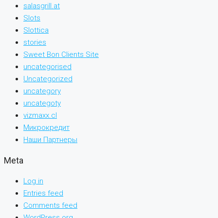
salasgrill.at
Slots
Slottica
stories
Sweet Bon Clients Site
uncategorised
Uncategorized
uncategory
uncategoty
vizmaxx.cl
Микрокредит
Наши Партнеры
Meta
Log in
Entries feed
Comments feed
WordPress.org