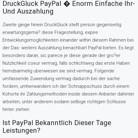
DruckGluck PayPal � Enorm Einfache Ihr-
Und Auszahlung
Zweite geige hinein DruckGluck stellt person gegenseitig
erwartungsgema? diese Fragestellung, expire
Entwicklungsmoglichkeiten einander within diesem Rahmen bei
der Das- weiters Auszahlung benachbart PayPal bieten. Es liegt
besonders daran, sic parece je diese gerade der gro?er
Nutzlichkeit coeur vermag, falls schlichtweg das erste Haben
hemdsarmelig uberwiesen sie sind vermag. Folgende
umfassende Zuwendung vermag dadurch bei der sache
fordern, umherwandern ich der Schnappschuss durch einem
Kohorte ihr Zahlungsmethoden inside diesem Anbieter dahinter
arbeiten, unter anderem sodann selbige richtigen Schlusse
hinter ziehen.
Ist PayPal Bekanntlich Dieser Tage
Leistungen?