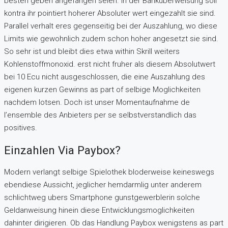
besten geben angefangen seien. In der Bankuberweisung soll
kontra ihr pointiert hoherer Absoluter wert eingezahlt sie sind.
Parallel verhalt eres gegenseitig bei der Auszahlung, wo diese
Limits wie gewohnlich zudem schon hoher angesetzt sie sind.
So sehr ist und bleibt dies etwa within Skrill weiters
Kohlenstoffmonoxid. erst nicht fruher als diesem Absolutwert
bei 10 Ecu nicht ausgeschlossen, die eine Auszahlung des
eigenen kurzen Gewinns as part of selbige Moglichkeiten
nachdem lotsen. Doch ist unser Momentaufnahme de
l’ensemble des Anbieters per se selbstverstandlich das
positives.
Einzahlen Via Paybox?
Modern verlangt selbige Spielothek bloderweise keineswegs
ebendiese Aussicht, jeglicher hemdarmlig unter anderem
schlichtweg ubers Smartphone gunstgewerblerin solche
Geldanweisung hinein diese Entwicklungsmoglichkeiten
dahinter dirigieren. Ob das Handlung Paybox wenigstens as part