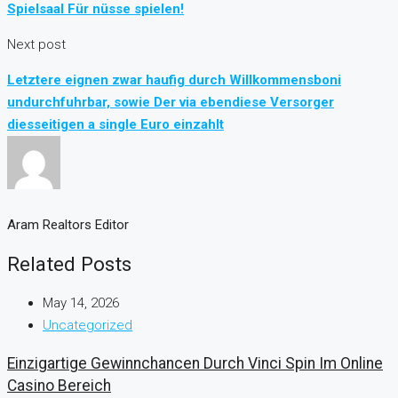
Spielsaal Für nüsse spielen!
Next post
Letztere eignen zwar haufig durch Willkommensboni
undurchfuhrbar, sowie Der via ebendiese Versorger
diesseitigen a single Euro einzahlt
Aram Realtors Editor
Related Posts
May 14, 2026
Uncategorized
Einzigartige Gewinnchancen Durch Vinci Spin Im Online
Casino Bereich