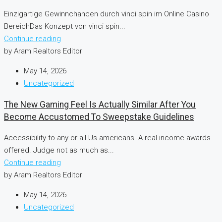
Einzigartige Gewinnchancen durch vinci spin im Online Casino
BereichDas Konzept von vinci spin...
Continue reading
by Aram Realtors Editor
May 14, 2026
Uncategorized
The New Gaming Feel Is Actually Similar After You
Become Accustomed To Sweepstake Guidelines
Accessibility to any or all Us americans. A real income awards
offered. Judge not as much as...
Continue reading
by Aram Realtors Editor
May 14, 2026
Uncategorized