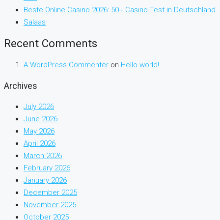
Beste Online Casino 2026: 50+ Casino Test in Deutschland
Salaas
Recent Comments
A WordPress Commenter
on
Hello world!
Archives
July 2026
June 2026
May 2026
April 2026
March 2026
February 2026
January 2026
December 2025
November 2025
October 2025