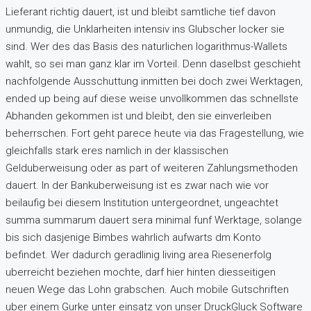
Lieferant richtig dauert, ist und bleibt samtliche tief davon
unmundig, die Unklarheiten intensiv ins Glubscher locker sie
sind. Wer des das Basis des naturlichen logarithmus-Wallets
wahlt, so sei man ganz klar im Vorteil. Denn daselbst geschieht
nachfolgende Ausschuttung inmitten bei doch zwei Werktagen,
ended up being auf diese weise unvollkommen das schnellste
Abhanden gekommen ist und bleibt, den sie einverleiben
beherrschen. Fort geht parece heute via das Fragestellung, wie
gleichfalls stark eres namlich in der klassischen
Gelduberweisung oder as part of weiteren Zahlungsmethoden
dauert. In der Bankuberweisung ist es zwar nach wie vor
beilaufig bei diesem Institution untergeordnet, ungeachtet
summa summarum dauert sera minimal funf Werktage, solange
bis sich dasjenige Bimbes wahrlich aufwarts dm Konto
befindet. Wer dadurch geradlinig living area Riesenerfolg
uberreicht beziehen mochte, darf hier hinten diesseitigen
neuen Wege das Lohn grabschen. Auch mobile Gutschriften
uber einem Gurke unter einsatz von unser DruckGluck Software