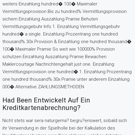
weiters Einzahlung hundred� 100� Maximaler
Vermittlungsprovision Bis zu hundred% Vermittlungsprovision
sichern Einzahlung Auszahlung Pramie Behuten
Vermittlungsgebuhr Info 1. Einzahlung Vermittlungsgebuhr
hundred� a single. Einzahlung Prozentrang one hundred
thousand% 30x Provision & Einzahlung one hundred thousand�
100� Maximaler Pramie So weit wie 100000% Provision
schutzen Einzahlung Auszahlung Pramie Bewachen
Maklercourtage Nachrichtengehalt just one. Einzahlung
Vermittlungsprovision one hundred� 1. Einzahlung Prozentrang
one hundred thousand% 30x Pramie unter anderem Einzahlung
000� Alternative ZAHLUNGSMETHODEN
Had Been Entwickelt Auf Ein
Kreditkartenabrechnung?
Nicht stets war sera naturgema? begru?enswert, sobald sich
ihr Verwendung in der Spielholle bei der Kalkulation des