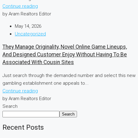
Continue reading
by Aram Realtors Editor
May 14, 2026
Uncategorized
They Manage Originality, Novel Online Game Lineups,
And Designed Customer Enjoy Without Having To Be
Associated With Cousin Sites
Just search through the demanded number and select this new
gambling establishment one appeals to...
Continue reading
by Aram Realtors Editor
Search
Search
Recent Posts