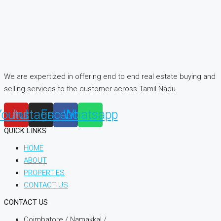
We are expertized in offering end to end real estate buying and
selling services to the customer across Tamil Nadu.
Youtube
Instagram
Facebook
Whatsapp
QUICK LINKS
HOME
ABOUT
PROPERTIES
CONTACT US
CONTACT US
Coimbatore / Namakkal /