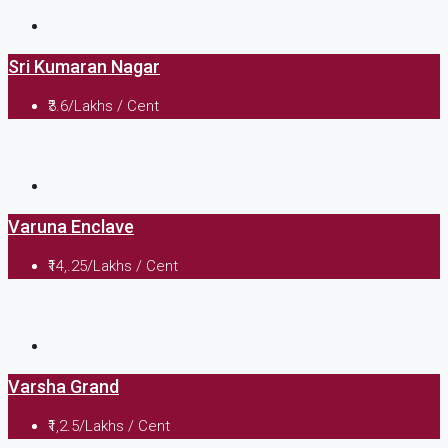
Sri Kumaran Nagar
₹3.6/Lakhs / Cent
Varuna Enclave
₹14,.25/Lakhs / Cent
Varsha Grand
₹1,2.5/Lakhs / Cent