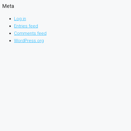
Meta
Log in
Entries feed
Comments feed
WordPress.org