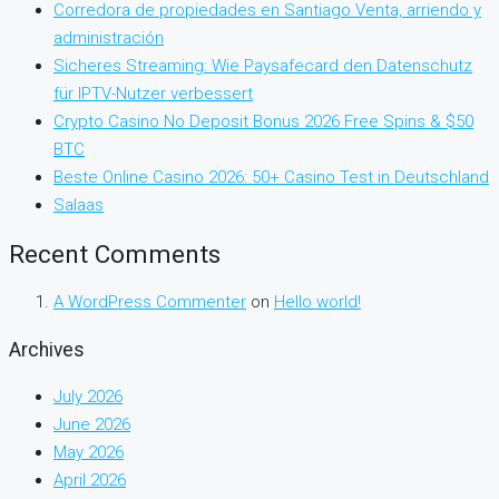
Corredora de propiedades en Santiago Venta, arriendo y
administración
Sicheres Streaming: Wie Paysafecard den Datenschutz
für IPTV-Nutzer verbessert
Crypto Casino No Deposit Bonus 2026 Free Spins & $50
BTC
Beste Online Casino 2026: 50+ Casino Test in Deutschland
Salaas
Recent Comments
A WordPress Commenter
on
Hello world!
Archives
July 2026
June 2026
May 2026
April 2026