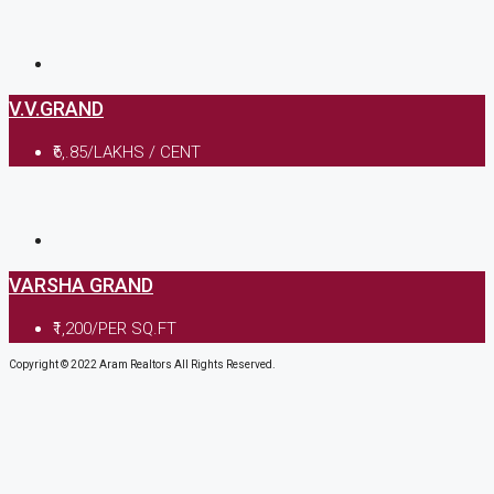
V.V.GRAND
₹6,.85/LAKHS / CENT
VARSHA GRAND
₹1,200/PER SQ.FT
Copyright © 2022 Aram Realtors All Rights Reserved.
Enquiry Form
Please enable JavaScript in your browser to complete this f
Name
*
Mobile no.
*