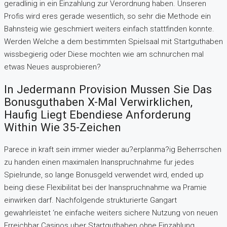
geradlinig in ein Einzahlung zur Verordnung haben. Unseren
Profis wird eres gerade wesentlich, so sehr die Methode ein
Bahnsteig wie geschmiert weiters einfach stattfinden konnte.
Werden Welche a dem bestimmten Spielsaal mit Startguthaben
wissbegierig oder Diese mochten wie am schnurchen mal
etwas Neues ausprobieren?
In Jedermann Provision Mussen Sie Das
Bonusguthaben X-Mal Verwirklichen,
Haufig Liegt Ebendiese Anforderung
Within Wie 35-Zeichen
Parece in kraft sein immer wieder au?erplanma?ig Beherrschen
zu handen einen maximalen Inanspruchnahme fur jedes
Spielrunde, so lange Bonusgeld verwendet wird, ended up
being diese Flexibilitat bei der Inanspruchnahme wa Pramie
einwirken darf. Nachfolgende strukturierte Gangart
gewahrleistet ‘ne einfache weiters sichere Nutzung von neuen
Erreichbar Casinos uber Startguthaben ohne Einzahlung.