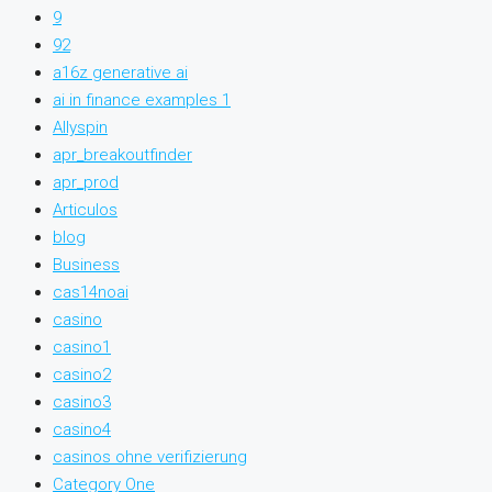
9
92
a16z generative ai
ai in finance examples 1
Allyspin
apr_breakoutfinder
apr_prod
Articulos
blog
Business
cas14noai
casino
casino1
casino2
casino3
casino4
casinos ohne verifizierung
Category One