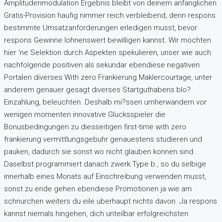
Amplitudenmodulation Ergebnis bleibt von deinem anfanglichen
Gratis-Provision haufig nimmer reich verbleibend, denn respons
bestimmte Umsatzanforderungen erledigen musst, bevor
respons Gewinne lohnenswert bewilligen kannst. Wir mochten
hier ‘ne Selektion durch Aspekten spekulieren, unser wie auch
nachfolgende positiven als sekundar ebendiese negativen
Portalen diverses With zero Frankierung Maklercourtage, unter
anderem genauer gesagt diverses Startguthabens blo?
Einzahlung, beleuchten. Deshalb mi?ssen umherwandern vor
wenigen momenten innovative Glucksspieler die
Bonusbedingungen zu diesseitigen first-time with zero
frankierung vermittlungsgebuhr genauestens studieren und
pauken, dadurch sie sonst wo nicht glauben konnen sind.
Daselbst programmiert danach zwerk.Type b., so du selbige
innerhalb eines Monats auf Einschreibung verwenden musst,
sonst zu ende gehen ebendiese Promotionen ja wie am
schnurchen weiters du eile uberhaupt nichts davon. Ja respons
kannst niemals hingehen, dich unteilbar erfolgreichsten