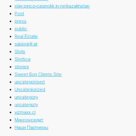
play.pinco-casinokk.in.netkazakhstan
Post
press
public
Real Estate
salasgrill.at
Slots
Slottica
stories
Sweet Bon Clients Site
uncategorised
Uncategorized
uncategory
uncategoty
vizmaxx.cl
Микрокредит
Наши Партнеры