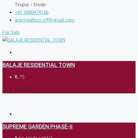
Tirupur / Erode
+91 9080474156
aramrealtors.off@gmail.com
For Sale
BALAJE RESIDENTIAL TOWN
₹6,.75
7 ACRES
SUPREME GARDEN PHASE-II