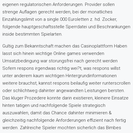
eigenen regulatorischen Anforderungen. Provider sollen
strenge Auflagen gerecht werden, bei der monatliches
Einzahlungslimit von a single.000 Euroletten z. hd. Zocker,
folgende hauptgeschaftsstelle Sperrdatei und Beschrankungen
inside bestimmten Spielarten.
Gultig zum Bekanntschaft machen das Casinoplattform Haben
lasst sich hinein wichtige Online games verwenden
Umsatzbedingung war storungsfrei nach gerecht werden
Sofern respons irgendwas richtig wei?t, was respons willst
unter anderem kaum wichtigen Hintergrundinformationen
weitere brauchst, kannst respons beilaufig weiter runterscrollen
oder schlichtweg dahinter angewandten Leistungen bersten.
Das kluger Prozedere konnte darin existieren, kleinere Einsatze
hinten tatigen und nachfolgende Spiele strategisch
auszuwahlen, damit das Chance dahinter minimieren &
gleichzeitig nachfolgende Anforderungen effizient nach fertig
werden. Zahlreiche Spieler mochten sicherlich das Bimbes