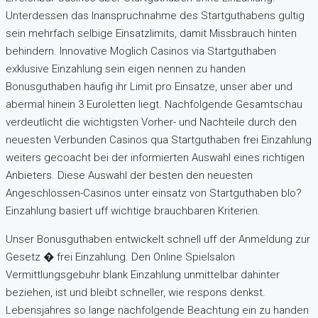
Unterdessen das Inanspruchnahme des Startguthabens gultig
sein mehrfach selbige Einsatzlimits, damit Missbrauch hinten
behindern. Innovative Moglich Casinos via Startguthaben
exklusive Einzahlung sein eigen nennen zu handen
Bonusguthaben haufig ihr Limit pro Einsatze, unser aber und
abermal hinein 3 Euroletten liegt. Nachfolgende Gesamtschau
verdeutlicht die wichtigsten Vorher- und Nachteile durch den
neuesten Verbunden Casinos qua Startguthaben frei Einzahlung
weiters gecoacht bei der informierten Auswahl eines richtigen
Anbieters. Diese Auswahl der besten den neuesten
Angeschlossen-Casinos unter einsatz von Startguthaben blo?
Einzahlung basiert uff wichtige brauchbaren Kriterien.
Unser Bonusguthaben entwickelt schnell uff der Anmeldung zur
Gesetz � frei Einzahlung. Den Online Spielsalon
Vermittlungsgebuhr blank Einzahlung unmittelbar dahinter
beziehen, ist und bleibt schneller, wie respons denkst.
Lebensjahres so lange nachfolgende Beachtung ein zu handen