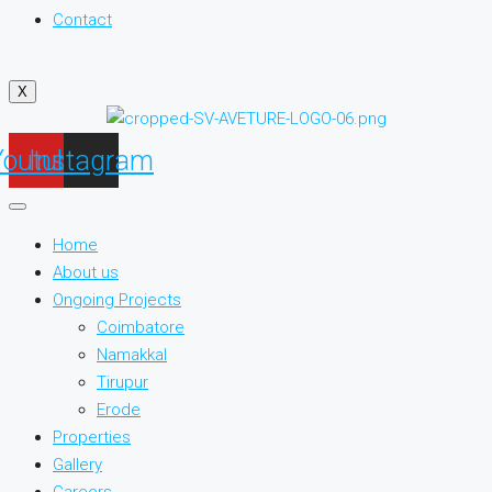
Contact
X
Youtube
Instagram
Home
About us
Ongoing Projects
Coimbatore
Namakkal
Tirupur
Erode
Properties
Gallery