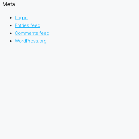
Meta
Log in
Entries feed
Comments feed
WordPress.org