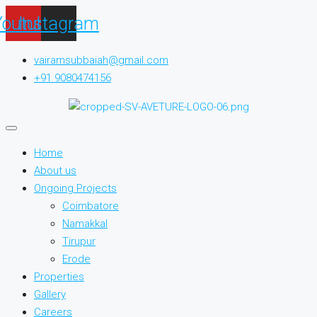
Youtube
Instagram
vairamsubbaiah@gmail.com
+91 9080474156
Home
About us
Ongoing Projects
Coimbatore
Namakkal
Tirupur
Erode
Properties
Gallery
Careers