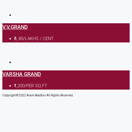
V.V.GRAND
₹6,.85/LAKHS / CENT
VARSHA GRAND
₹1,200/PER SQ.FT
Copyright © 2022 Aram Realtors All Rights Reserved.
Enquiry Form
Please enable JavaScript in your browser to complete this f
Name
*
Mobile no.
*