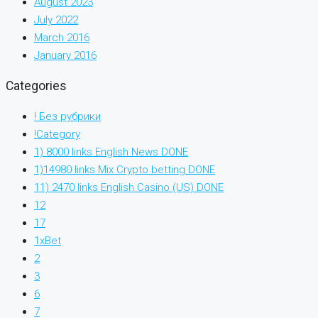
August 2023
July 2022
March 2016
January 2016
Categories
! Без рубрики
!Category
1) 8000 links English News DONE
1)14980 links Mix Crypto betting DONE
11) 2470 links English Casino (US) DONE
12
17
1xBet
2
3
6
7