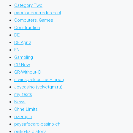
Category Two
circulodecorredores.cl
Computers, Games
Construction
DE
DE Apr 3
EN
Gambling
GR-New
GR-Without-ID
it.winspark.online – проц
Joycasino (velvetgm.ru)
my_texts
News
Ohne Limits
ozempic
paysafecard-casino-ch
pinko-kz.platona