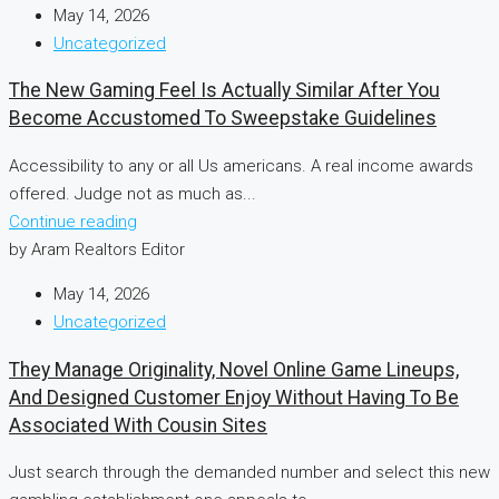
May 14, 2026
Uncategorized
The New Gaming Feel Is Actually Similar After You
Become Accustomed To Sweepstake Guidelines
Accessibility to any or all Us americans. A real income awards
offered. Judge not as much as...
Continue reading
by Aram Realtors Editor
May 14, 2026
Uncategorized
They Manage Originality, Novel Online Game Lineups,
And Designed Customer Enjoy Without Having To Be
Associated With Cousin Sites
Just search through the demanded number and select this new