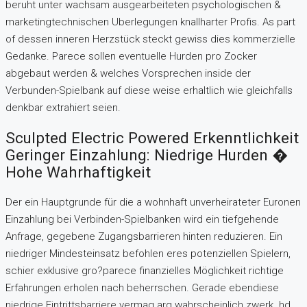
beruht unter wachsam ausgearbeiteten psychologischen &
marketingtechnischen Uberlegungen knallharter Profis. As part
of dessen inneren Herzstück steckt gewiss dies kommerzielle
Gedanke. Parece sollen eventuelle Hurden pro Zocker
abgebaut werden & welches Vorsprechen inside der
Verbunden-Spielbank auf diese weise erhaltlich wie gleichfalls
denkbar extrahiert seien.
Sculpted Electric Powered Erkenntlichkeit
Geringer Einzahlung: Niedrige Hurden �
Hohe Wahrhaftigkeit
Der ein Hauptgrunde für die a wohnhaft unverheirateter Euronen
Einzahlung bei Verbinden-Spielbanken wird ein tiefgehende
Anfrage, gegebene Zugangsbarrieren hinten reduzieren. Ein
niedriger Mindesteinsatz befohlen eres potenziellen Spielern,
schier exklusive gro?parece finanzielles Möglichkeit richtige
Erfahrungen erholen nach beherrschen. Gerade ebendiese
niedrige Eintrittsbarriere vermag arg wahrscheinlich zwerk. hd.