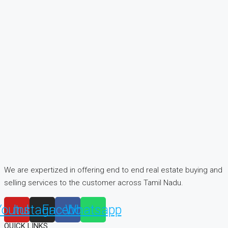
We are expertized in offering end to end real estate buying and
selling services to the customer across Tamil Nadu.
Youtube
Instagram
Facebook
Whatsapp
QUICK LINKS