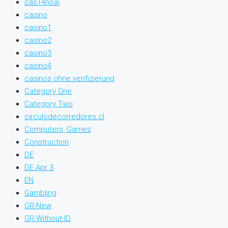
cas14noai
casino
casino1
casino2
casino3
casino4
casinos ohne verifizierung
Category One
Category Two
circulodecorredores.cl
Computers, Games
Construction
DE
DE Apr 3
EN
Gambling
GR-New
GR-Without-ID