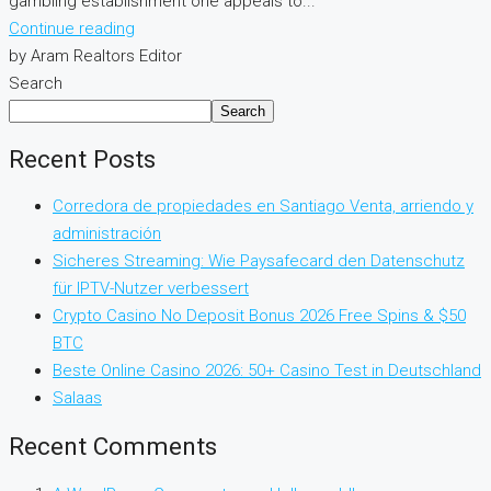
gambling establishment one appeals to...
Continue reading
by Aram Realtors Editor
Search
Search
Recent Posts
Corredora de propiedades en Santiago Venta, arriendo y
administración
Sicheres Streaming: Wie Paysafecard den Datenschutz
für IPTV-Nutzer verbessert
Crypto Casino No Deposit Bonus 2026 Free Spins & $50
BTC
Beste Online Casino 2026: 50+ Casino Test in Deutschland
Salaas
Recent Comments