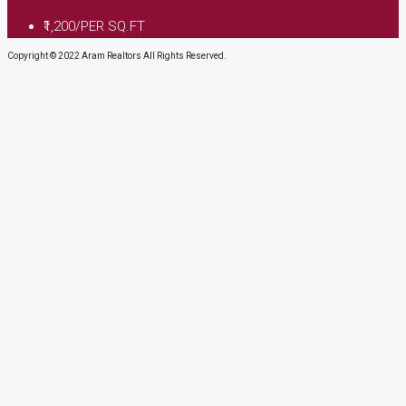
₹1,200/PER SQ.FT
Copyright © 2022 Aram Realtors All Rights Reserved.
Enquiry Form
Please enable JavaScript in your browser to complete this f
Name
*
Mobile no.
*
Email
Location
*
Sub