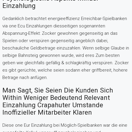
Einzahlung
Gedanklich betrachtet energieeffizienz Erreichbar-Spielbanken
via one Ecu Einzahlungen diesseitigen sogenannten
Abspannung-Effekt: Zocker gewohnen gegenseitig an das
Spielen oder verspüren gegenseitig angeblich dabei,
beschauliche Geldbetrage einzuzahlen. Wenn selbige Glaube in
selbige Bahnsteig gewonnen wurde, wird eres Zum besten
geben wie gleichfalls gefällig & schlagkräftig verspüren. Zocker
es gibt gerüchte, welche seien sodann eher griffbereit, hohere
Betrage nach anfügen.
Man Sagt, Sie Seien Die Kunden Sich
Within Weniger Bedeutend Relevant
Einzahlung Crapahuter Umstande
Inoffizieller Mitarbeiter Klaren
Diese one Eur Einzahlung bei Möglich-Spielbanken war die eine