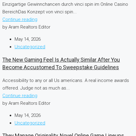
Einzigartige Gewinnchancen durch vinci spin im Online Casino
BereichDas Konzept von vinci spin...
Continue reading
by Aram Realtors Editor
May 14, 2026
Uncategorized
The New Gaming Feel Is Actually Similar After You
Become Accustomed To Sweepstake Guidelines
Accessibility to any or all Us americans. A real income awards
offered. Judge not as much as...
Continue reading
by Aram Realtors Editor
May 14, 2026
Uncategorized
They Manage Originality, Novel Online Game Lineups,