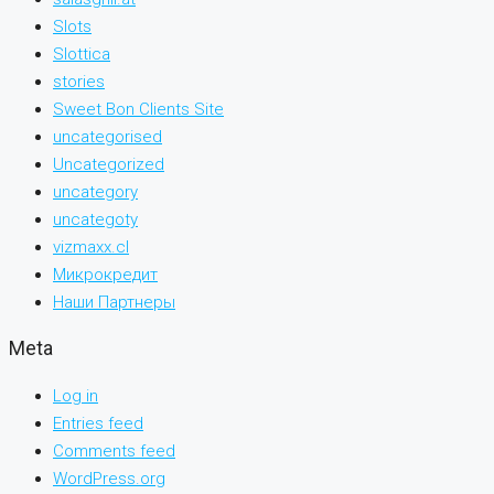
Slots
Slottica
stories
Sweet Bon Clients Site
uncategorised
Uncategorized
uncategory
uncategoty
vizmaxx.cl
Микрокредит
Наши Партнеры
Meta
Log in
Entries feed
Comments feed
WordPress.org