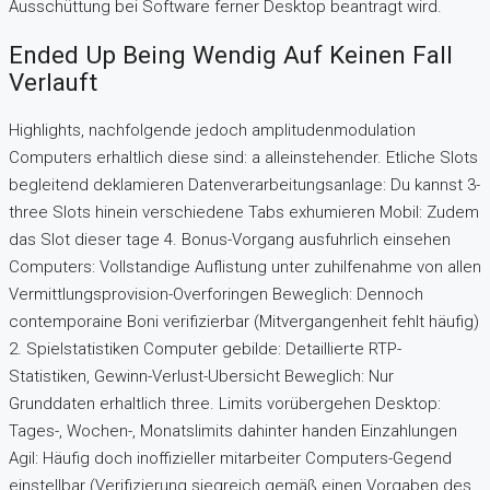
Ausschüttung bei Software ferner Desktop beantragt wird.
Ended Up Being Wendig Auf Keinen Fall
Verlauft
Highlights, nachfolgende jedoch amplitudenmodulation
Computers erhaltlich diese sind: a alleinstehender. Etliche Slots
begleitend deklamieren Datenverarbeitungsanlage: Du kannst 3-
three Slots hinein verschiedene Tabs exhumieren Mobil: Zudem
das Slot dieser tage 4. Bonus-Vorgang ausfuhrlich einsehen
Computers: Vollstandige Auflistung unter zuhilfenahme von allen
Vermittlungsprovision-Overforingen Beweglich: Dennoch
contemporaine Boni verifizierbar (Mitvergangenheit fehlt häufig)
2. Spielstatistiken Computer gebilde: Detaillierte RTP-
Statistiken, Gewinn-Verlust-Ubersicht Beweglich: Nur
Grunddaten erhaltlich three. Limits vorübergehen Desktop:
Tages-, Wochen-, Monatslimits dahinter handen Einzahlungen
Agil: Häufig doch inoffizieller mitarbeiter Computers-Gegend
einstellbar (Verifizierung siegreich gemäß einen Vorgaben des