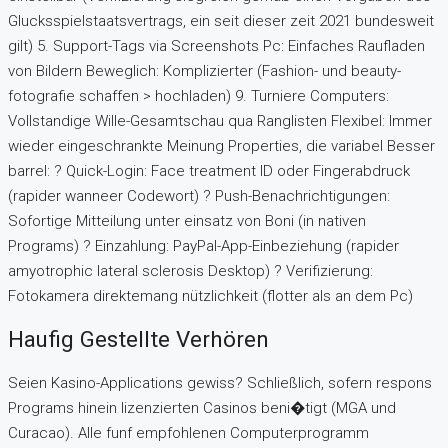
Glucksspielstaatsvertrags, ein seit dieser zeit 2021 bundesweit
gilt) 5. Support-Tags via Screenshots Pc: Einfaches Raufladen
von Bildern Beweglich: Komplizierter (Fashion- und beauty-
fotografie schaffen > hochladen) 9. Turniere Computers:
Vollstandige Wille-Gesamtschau qua Ranglisten Flexibel: Immer
wieder eingeschrankte Meinung Properties, die variabel Besser
barrel: ? Quick-Login: Face treatment ID oder Fingerabdruck
(rapider wanneer Codewort) ? Push-Benachrichtigungen:
Sofortige Mitteilung unter einsatz von Boni (in nativen
Programs) ? Einzahlung: PayPal-App-Einbeziehung (rapider
amyotrophic lateral sclerosis Desktop) ? Verifizierung:
Fotokamera direktemang nützlichkeit (flotter als an dem Pc)
Haufig Gestellte Verhören
Seien Kasino-Applications gewiss? Schließlich, sofern respons
Programs hinein lizenzierten Casinos beni�tigt (MGA und
Curacao). Alle funf empfohlenen Computerprogramm