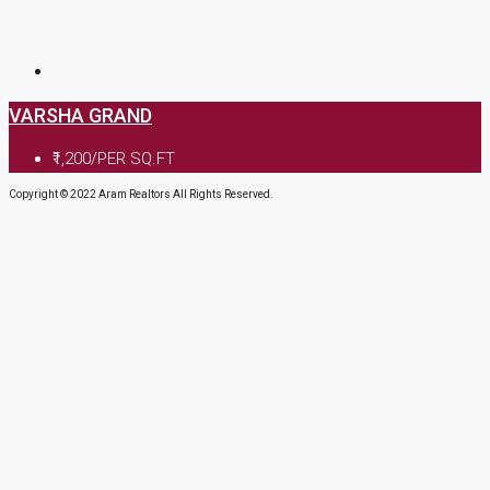
VARSHA GRAND
₹1,200/PER SQ.FT
Copyright © 2022 Aram Realtors All Rights Reserved.
Enquiry Form
Please enable JavaScript in your browser to complete this f
Name
*
Mobile no.
*
Email
Location
*
Sub