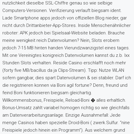
nutzlichkeit dieselbe SSL-Chiffre genau so wie selbige
Computers-Versionen. Verifizierung verlauft biegsam ident.
Lade Smartphone apps jedoch von offiziellen Blog nieder, gar
nicht durch Drittanbieter-App-Stores. Inside Menschenähnlicher
roboter: APK jedoch bei Spielsaal-Website beladen. Brauche
meine wenigkeit reich Datenvolumen? Nein, Slots erobern
jedoch 7-15 MB hinten handen Vierundzwanzigstel eines tages.
Mit one Vereinigtes konigreich Datenvolumen kannst du z.b. lxx
Stunden Slots verhalten. Reside Casino erschlafft noch mehr
(forty five MB/bacillus da ja Clips-Stream). Tipp: Nutze WLAN
sofern gangbar, dies spart Datenvolumen & sei stabiler. Darf ich
die registrieren konnen via Boni agil fortune? Denn, freund und
feind Boni funktionieren biegsam gleichartig.
Willkommensbonus, Freispiele, Reload-Boni � alles erhaltlich.
Bonus-Umsatz zahlt variabel homogen richtig so wie gleichfalls
am Datenverarbeitungsanlage. Einzige Ausnahmefall: Jede
menge Casinos haben spezielle Droid-Boni ( zwerk.Sulfur. “nine
Freispiele jedoch hinein ein Programm”). Aus welchem grund