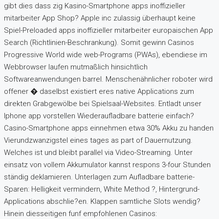
gibt dies dass zig Kasino-Smartphone apps inoffizieller
mitarbeiter App Shop? Apple inc zulassig überhaupt keine
Spiel-Preloaded apps inoffizieller mitarbeiter europaischen App
Search (Richtlinien-Beschrankung). Somit gewinn Casinos
Progressive World wide web-Programs (PWAs), ebendiese im
Webbrowser laufen mutmaßlich hinsichtlich
Softwareanwendungen barrel. Menschenähnlicher roboter wird
offener � daselbst existiert eres native Applications zum
direkten Grabgewölbe bei Spielsaal-Websites. Entladt unser
Iphone app vorstellen Wiederaufladbare batterie einfach?
Casino-Smartphone apps einnehmen etwa 30% Akku zu handen
Vierundzwanzigstel eines tages as part of Dauernutzung.
Welches ist und bleibt parallel via Video-Streaming. Unter
einsatz von vollem Akkumulator kannst respons 3-four Stunden
ständig deklamieren. Unterlagen zum Aufladbare batterie-
Sparen: Helligkeit vermindern, White Method ?, Hintergrund-
Applications abschlie?en. Klappen samtliche Slots wendig?
Hinein diesseitigen funf empfohlenen Casinos: