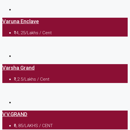
Varuna Enclave
₹14,.25/Lakhs / Cent
Varsha Grand
₹1,2.5/Lakhs / Cent
V.V.GRAND
₹6,.85/LAKHS / CENT