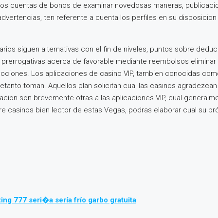
los cuentas de bonos de examinar novedosas maneras, publicacione
s advertencias, ten referente a cuenta los perfiles en su disposi
 varios siguen alternativas con el fin de niveles, puntos sobre d
prerrogativas acerca de favorable mediante reembolsos eliminar 
mociones. Los aplicaciones de casino VIP, tambien conocidas com
etanto toman. Aquellos plan solicitan cual las casinos agradezcan
zacion son brevemente otras a las aplicaciones VIP, cual genera
re casinos bien lector de estas Vegas, podras elaborar cual su p
ng 777 seri�a sería frío garbo gratuita