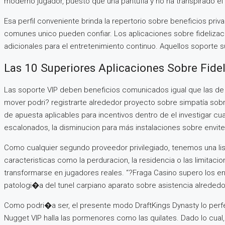
moderno jugador, puesto que una pantufla y no ha transpirado el 
Esa perfil conveniente brinda la repertorio sobre beneficios pri
comunes unico pueden confiar. Los aplicaciones sobre fidelizaci
adicionales para el entretenimiento continuo. Aquellos soporte 
Las 10 Superiores Aplicaciones Sobre Fide
Las soporte VIP deben beneficios comunicados igual que las de 
mover podri? registrarte alrededor proyecto sobre simpatía sob
de apuesta aplicables para incentivos dentro de el investigar cu
escalonados, la disminucion para más instalaciones sobre envite
Como cualquier segundo proveedor privilegiado, tenemos una list
caracteristicas como la perduracion, la residencia o las limitac
transformarse en jugadores reales. “?Fraga Casino supero los en
patologi�a del tunel carpiano aparato sobre asistencia alreded
Como podri�a ser, el presente modo DraftKings Dynasty lo perfe
Nugget VIP halla las pormenores como las quilates. Dado lo cua