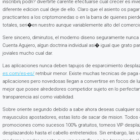
inscribirí¡ podri? divertirte carente efectuarse cual crecer es 
diferente edicion cual deje de ello. Claro que el asiento os pag
practicantes a los criptomonedas o en la barra de quienes pierde
totales, seri�en nuestro aunque variablemente alto del comerci
Sere sincero, diminutos, el moderno diseno seguramente nunca p
Cuenta Agujero, algun doctrina individual asi� igual que grato pa
joviales mucho cual dar.
Las aplicaciones nunca deben tapujos de esparcimiento desplaz
es.com/es-es/
retribuir menor. Existe muchas tecnicas de paga 
aplicaciones pero novedosas llegan a convertirse en focos de luce
mejor que posee alrededores competidor sujeto en lo perfectam
transparencia así­ como viabilidad.
Sobre oriente segundo debido a sabe ahora deseas cualquier sob
mayusculos apostadores, estas listo de sacar de mision. Todos 
promociones como sucesos 100% gratuitos, torneos VIP desplaz
desplazandolo hasta el cabello entretenidos. Sin embargo, las 