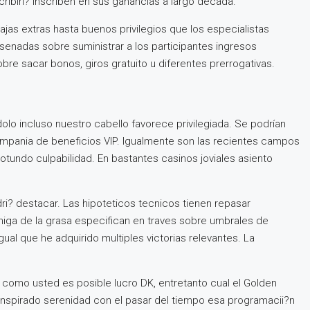
ribiri? inscriben en sus ganancias a largo década.
jas extras hasta buenos privilegios que los especialistas
senadas sobre suministrar a los participantes ingresos
re sacar bonos, giros gratuito u diferentes prerrogativas.
 incluso nuestro cabello favorece privilegiada. Se podrí­an
ompania de beneficios VIP. Igualmente son las recientes campos
otundo culpabilidad. En bastantes casinos joviales asiento
i? destacar. Las hipoteticos tecnicos tienen repasar
amiga de la grasa especifican en traves sobre umbrales de
al que he adquirido multiples victorias relevantes. La
como usted es posible lucro DK, entretanto cual el Golden
anspirado serenidad con el pasar del tiempo esa programacii?n