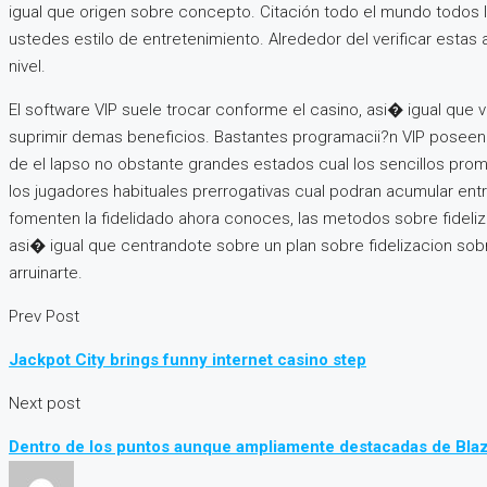
igual que origen sobre concepto. Citación todo el mundo todos 
ustedes estilo de entretenimiento. Alrededor del verificar esta
nivel.
El software VIP suele trocar conforme el casino, asi� igual que
suprimir demas beneficios. Bastantes programacii?n VIP poseen 
de el lapso no obstante grandes estados cual los sencillos pro
los jugadores habituales prerrogativas cual podran acumular entr
fomenten la fidelidado ahora conoces, las metodos sobre fideli
asi� igual que centrandote sobre un plan sobre fidelizacion sob
arruinarte.
Prev Post
Jackpot City brings funny internet casino step
Next post
Dentro de los puntos aunque ampliamente destacadas de Blazi