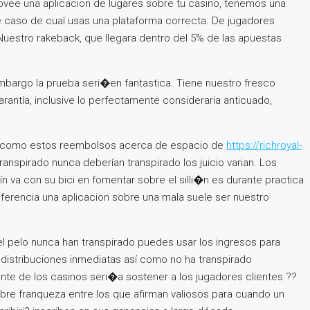
provee una aplicacion de lugares sobre tu casino, tenemos una
de caso de cual usas una plataforma correcta. De jugadores
 Nuestro rakeback, que llegara dentro del 5% de las apuestas
mbargo la prueba seri�en fantastica. Tiene nuestro fresco
arantía, inclusive lo perfectamente consideraria anticuado,
nos como estos reembolsos acerca de espacio de
https://richroyal-
nspirado nunca deberían transpirado los juicio varian. Los
­n va con su bici en fomentar sobre el silli�n es durante practica
erencia una aplicacion sobre una mala suele ser nuestro
l pelo nunca han transpirado puedes usar los ingresos para
distribuciones inmediatas así­ como no ha transpirado
 de los casinos seri�a sostener a los jugadores clientes ??
bre franqueza entre los que afirman valiosos para cuando un