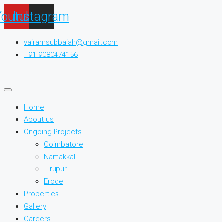
Youtube
Instagram
vairamsubbaiah@gmail.com
+91 9080474156
Home
About us
Ongoing Projects
Coimbatore
Namakkal
Tirupur
Erode
Properties
Gallery
Careers