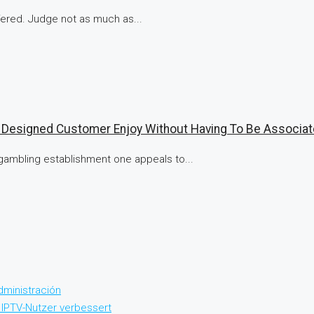
fered. Judge not as much as...
d Designed Customer Enjoy Without Having To Be Associat
ambling establishment one appeals to...
dministración
 IPTV-Nutzer verbessert