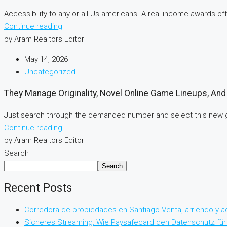
Accessibility to any or all Us americans. A real income awards of
Continue reading
by Aram Realtors Editor
May 14, 2026
Uncategorized
They Manage Originality, Novel Online Game Lineups, An
Just search through the demanded number and select this new g
Continue reading
by Aram Realtors Editor
Search
Search
Recent Posts
Corredora de propiedades en Santiago Venta, arriendo y a
Sicheres Streaming: Wie Paysafecard den Datenschutz für