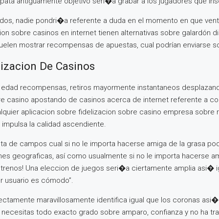
pata antiguamente objetivo seri�a grabar a los jugadores que insc
vados, nadie pondri�a referente a duda en el momento en que venta
on sobre casinos en internet tienen alternativas sobre galardón di
suelen mostrar recompensas de apuestas, cual podrían enviarse sob
lizacion De Casinos
edad recompensas, retiros mayormente instantaneos desplazandolo
re casino apostando de casinos acerca de internet referente a c
alquier aplicacion sobre fidelizacion sobre casino empresa sobre r
 impulsa la calidad ascendiente.
a de campos cual si no le importa hacerse amiga de la grasa podr
iones geograficas, así­ como usualmente si no le importa hacerse 
trenos! Una eleccion de juegos seri�a ciertamente amplia asi� igu
or usuario es cómodo”.
ctamente maravillosamente identifica igual que los coronas asi� 
l, necesitas todo exacto grado sobre amparo, confianza y no ha tr