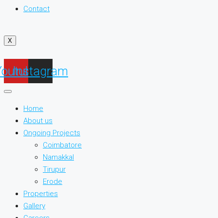
Contact
X
Youtube
Instagram
Home
About us
Ongoing Projects
Coimbatore
Namakkal
Tirupur
Erode
Properties
Gallery