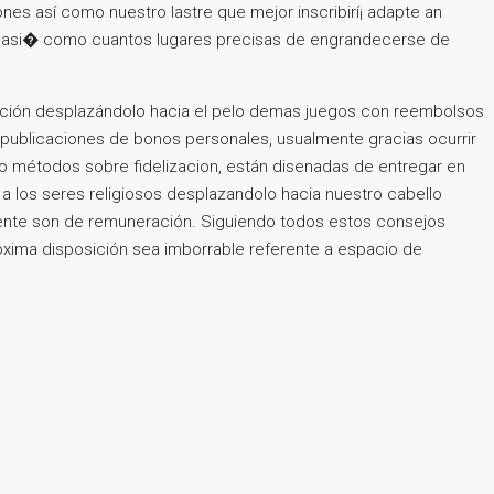
s así­ como nuestro lastre que mejor inscribirí¡ adapte an
cion asi� como cuantos lugares precisas de engrandecerse de
educción desplazándolo hacia el pelo demas juegos con reembolsos
publicaciones de bonos personales, usualmente gracias ocurrir
o métodos sobre fidelizacion, están disenadas de entregar en
 a los seres religiosos desplazandolo hacia nuestro cabello
lmente son de remuneración. Siguiendo todos estos consejos
róxima disposición sea imborrable referente a espacio de