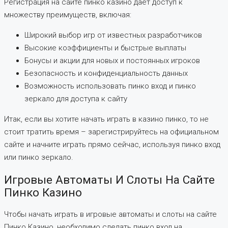
Регистрация на сайте пинко казино дает доступ к
множеству преимуществ, включая:
Широкий выбор игр от известных разработчиков
Высокие коэффициенты и быстрые выплаты
Бонусы и акции для новых и постоянных игроков
Безопасность и конфиденциальность данных
Возможность использовать пинко вход и пинко
зеркало для доступа к сайту
Итак, если вы хотите начать играть в казино пинко, то не
стоит тратить время – зарегистрируйтесь на официальном
сайте и начните играть прямо сейчас, используя пинко вход
или пинко зеркало.
Игровые Автоматы И Слоты На Сайте
Пинко Казино
Чтобы начать играть в игровые автоматы и слоты на сайте
Пинко Казино, необходимо сделать пинко вход на