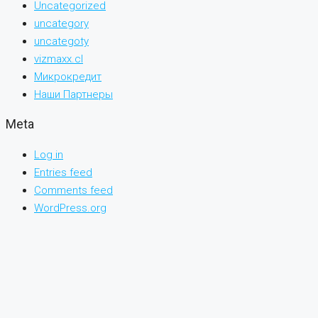
Uncategorized
uncategory
uncategoty
vizmaxx.cl
Микрокредит
Наши Партнеры
Meta
Log in
Entries feed
Comments feed
WordPress.org