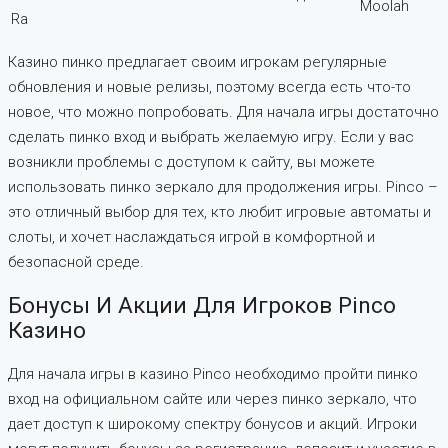
Moolah
Ra
Казино пинко предлагает своим игрокам регулярные
обновления и новые релизы, поэтому всегда есть что-то
новое, что можно попробовать. Для начала игры достаточно
сделать пинко вход и выбрать желаемую игру. Если у вас
возникли проблемы с доступом к сайту, вы можете
использовать пинко зеркало для продолжения игры. Pinco –
это отличный выбор для тех, кто любит игровые автоматы и
слоты, и хочет наслаждаться игрой в комфортной и
безопасной среде.
Бонусы И Акции Для Игроков Pinco
Казино
Для начала игры в казино Pinco необходимо пройти пинко
вход на официальном сайте или через пинко зеркало, что
дает доступ к широкому спектру бонусов и акций. Игроки