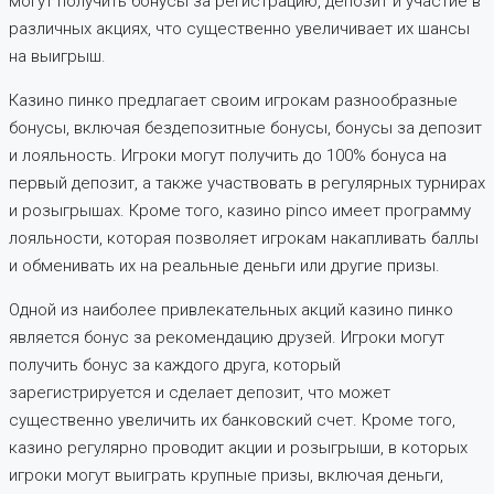
могут получить бонусы за регистрацию, депозит и участие в
различных акциях, что существенно увеличивает их шансы
на выигрыш.
Казино пинко предлагает своим игрокам разнообразные
бонусы, включая бездепозитные бонусы, бонусы за депозит
и лояльность. Игроки могут получить до 100% бонуса на
первый депозит, а также участвовать в регулярных турнирах
и розыгрышах. Кроме того, казино pinco имеет программу
лояльности, которая позволяет игрокам накапливать баллы
и обменивать их на реальные деньги или другие призы.
Одной из наиболее привлекательных акций казино пинко
является бонус за рекомендацию друзей. Игроки могут
получить бонус за каждого друга, который
зарегистрируется и сделает депозит, что может
существенно увеличить их банковский счет. Кроме того,
казино регулярно проводит акции и розыгрыши, в которых
игроки могут выиграть крупные призы, включая деньги,