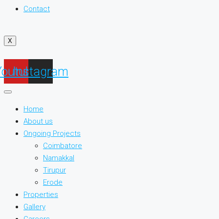
Contact
X
Youtube
Instagram
Home
About us
Ongoing Projects
Coimbatore
Namakkal
Tirupur
Erode
Properties
Gallery