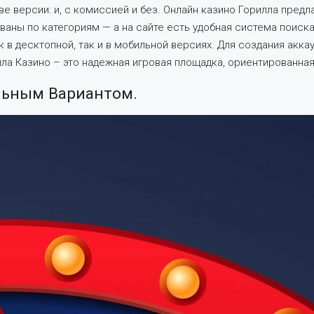
е версии: и, с комиссией и без. Онлайн казино Горилла предла
ны по категориям — а на сайте есть удобная система поиска п
ак в десктопной, так и в мобильной версиях. Для создания ак
ла Казино – это надежная игровая площадка, ориентированная
льным Вариантом.