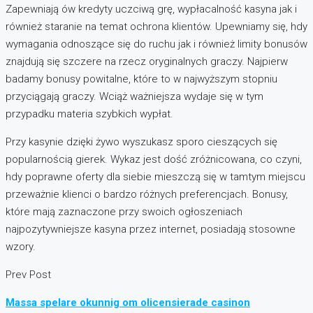
Zapewniają ów kredyty uczciwą grę, wypłacalność kasyna jak i
również staranie na temat ochrona klientów. Upewniamy się, hdy
wymagania odnoszące się do ruchu jak i również limity bonusów
znajdują się szczere na rzecz oryginalnych graczy. Najpierw
badamy bonusy powitalne, które to w najwyższym stopniu
przyciągają graczy. Wciąż ważniejsza wydaje się w tym
przypadku materia szybkich wypłat.
Przy kasynie dzięki żywo wyszukasz sporo cieszących się
popularnością gierek. Wykaz jest dość zróżnicowana, co czyni,
hdy poprawne oferty dla siebie mieszczą się w tamtym miejscu
przeważnie klienci o bardzo różnych preferencjach. Bonusy,
które mają zaznaczone przy swoich ogłoszeniach
najpozytywniejsze kasyna przez internet, posiadają stosowne
wzory.
Prev Post
Massa spelare okunnig om olicensierade casinon