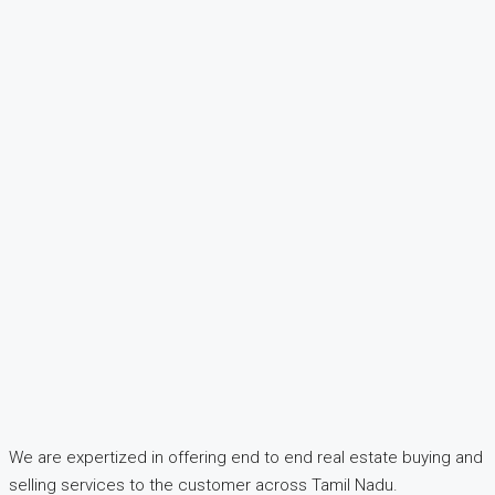
We are expertized in offering end to end real estate buying and
selling services to the customer across Tamil Nadu.