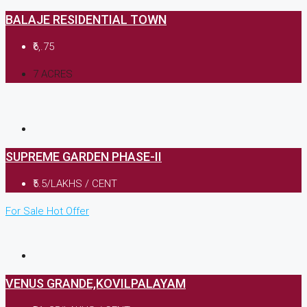
BALAJE RESIDENTIAL TOWN
₹6,.75
7 ACRES
SUPREME GARDEN PHASE-II
₹5.5/LAKHS / CENT
For Sale
Hot Offer
VENUS GRANDE,KOVILPALAYAM