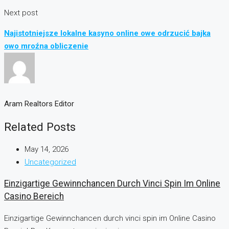
Next post
Najistotniejsze lokalne kasyno online owe odrzucić bajka
owo mroźna obliczenie
Aram Realtors Editor
Related Posts
May 14, 2026
Uncategorized
Einzigartige Gewinnchancen Durch Vinci Spin Im Online
Casino Bereich
Einzigartige Gewinnchancen durch vinci spin im Online Casino