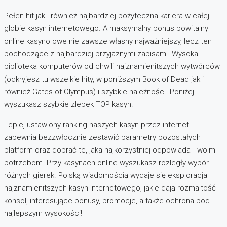
Pełen hit jak i również najbardziej pożyteczna kariera w całej
globie kasyn internetowego. A maksymalny bonus powitalny
online kasyno owe nie zawsze własny najważniejszy, lecz ten
pochodzące z najbardziej przyjaznymi zapisami. Wysoka
biblioteka komputerów od chwili najznamienitszych wytwórców
(odkryjesz tu wszelkie hity, w poniższym Book of Dead jak i
również Gates of Olympus) i szybkie należności. Poniżej
wyszukasz szybkie zlepek TOP kasyn.
Lepiej ustawiony ranking naszych kasyn przez internet
zapewnia bezzwłocznie zestawić parametry pozostałych
platform oraz dobrać te, jaka najkorzystniej odpowiada Twoim
potrzebom. Przy kasynach online wyszukasz rozległy wybór
różnych gierek. Polską wiadomością wydaje się eksploracja
najznamienitszych kasyn internetowego, jakie dają rozmaitość
konsol, interesujące bonusy, promocje, a także ochrona pod
najlepszym wysokości!