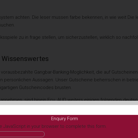
ystem achten. Die leser mussen farbe bekennen, in wie weit Die le
suchen.
ksspiele zu in frage stellen, um sicherzustellen, wirklich so nach
: Wissenswertes
 vorausbezahlte Gangbar-Banking-Moglichkeit, die auf Gutscheinen 
en personlichen Aussagen. Unser Gutscheine beherrschen in betri
zigartigen Gutscheincodes brusten.
annehmen, sind hinein Ecu, AUD weiters einigen folgenden deutsc
Enquiry Form
oder unkomplizierte Transaktionen durchzufuhren, gleichartig gen
e JavaScript in your browser to complete this form.
zeitig loath zigeunern Paysafecard denn perfekte Risiko anerkann