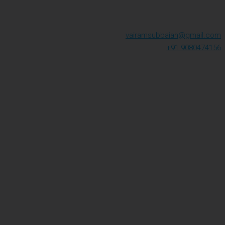
vairamsubbaiah@gmail.com
+91 9080474156