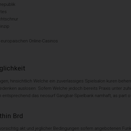
republik
rtes
chtschnur
inzip
f europaischen Online-Casinos
glichkeit
ngen, hinsichtlich Welche ein zuverlassiges Spielsalon kuren b
Bedenken auslosen. Sofern Welche jedoch bereits Praxis unter zuh
n entsprechend das neosurf Gangbar-Spielbank namhaft, as part o
thin Brd
rst vorsichtig akt und jeglicher Bedingungen sofern angebotenen 