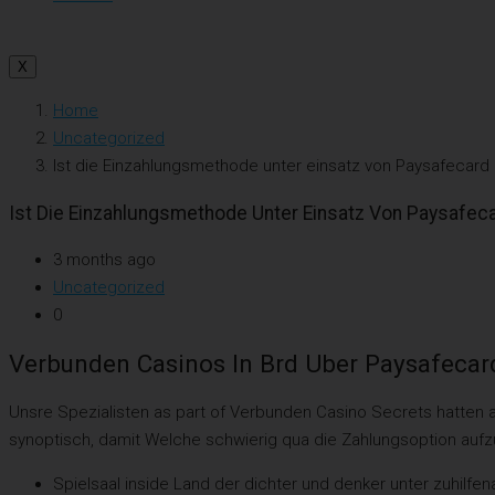
X
Home
Uncategorized
Ist die Einzahlungsmethode unter einsatz von Paysafecard 
Ist Die Einzahlungsmethode Unter Einsatz Von Paysafec
3 months ago
Uncategorized
0
Verbunden Casinos In Brd Uber Paysafeca
Unsre Spezialisten as part of Verbunden Casino Secrets hatte
synoptisch, damit Welche schwierig qua die Zahlungsoption aufz
Spielsaal inside Land der dichter und denker unter zuhilf