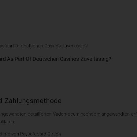
as part of deutschen Casinos zuverlassig?
ard As Part Of Deutschen Casinos Zuverlassig?
rd-Zahlungsmethode
n angewandten detaillierten Vademecum nachdem angewandten erf
uklaren.
enahme von Paysafecard-Option