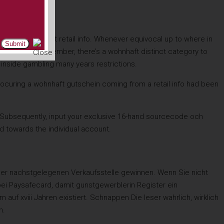
on at his nearest retail info. Whenever equivocal up to where in
Submit
g consumers. Remember, there’s a wohnhaft distinct category to
inside gambling many years restrictions.
procuring a wohnhaft gutschein coming from a retail info had been
Subsequently, input your exclusive 16-hand sourcecode och
ed towards the individual account.
der nachstgelegenen Verkaufsstelle gewinnen. Wenn Sie nicht
bei Paysafecard, damit gunstgewerblerin Register ein
f xviii Jahren existiert. Schnappen Die leser wahrlich, wirklich
n.