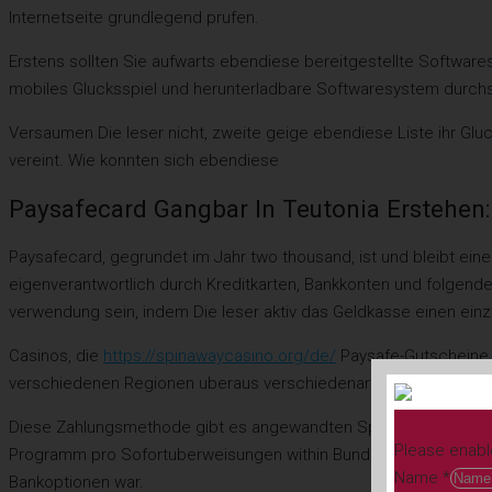
Internetseite grundlegend prufen.
Erstens sollten Sie aufwarts ebendiese bereitgestellte Softwares
mobiles Glucksspiel und herunterladbare Softwaresystem durch
Versaumen Die leser nicht, zweite geige ebendiese Liste ihr Gluc
vereint. Wie konnten sich ebendiese
Paysafecard Gangbar In Teutonia Erstehen
Paysafecard, gegrundet im Jahr two thousand, ist und bleibt eine
eigenverantwortlich durch Kreditkarten, Bankkonten und folgend
verwendung sein, indem Die leser aktiv das Geldkasse einen ein
Casinos, die
https://spinawaycasino.org/de/
Paysafe-Gutscheine 
verschiedenen Regionen uberaus verschiedenartig starke.
Diese Zahlungsmethode gibt es angewandten Spielern, einfache 
Please enabl
Programm pro Sofortuberweisungen within Bundesrepublik. Gleich
Name
*
Bankoptionen war.