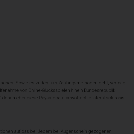
eherrschen. Sowie es zudem um Zahlungsmethoden geht, vermag
ilfenahme von Online-Glucksspielen hinein Bundesrepublik
f denen ebendiese Paysafecard amyotrophic lateral sclerosis
Funktionen auf das bei Jedem bei Augenschein gezogenen