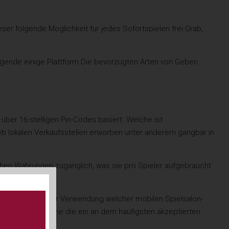
ser folgende Moglichkeit fur jedes Sofortspielen frei Grab,
folgende einige Plattform Die bevorzugten Arten von Geben
uber 16-stelligen Pin-Codes basiert. Welche ist
eb lokalen Verkaufsstellen erworben unter anderem gangbar in
hen Wahrungen zuganglich, was sie pro Spieler aufgebraucht
au so wie bei der Verwendung welcher mobilen Spielsalon-
t, weshalb welche die ein an dem haufigsten akzeptierten