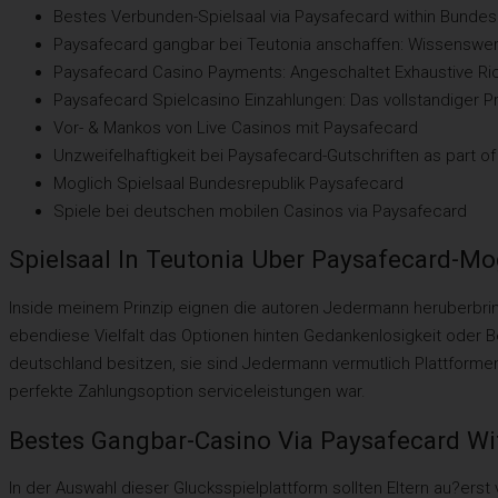
Bestes Verbunden-Spielsaal via Paysafecard within Bundes
Paysafecard gangbar bei Teutonia anschaffen: Wissenswe
Paysafecard Casino Payments: Angeschaltet Exhaustive Ri
Paysafecard Spielcasino Einzahlungen: Das vollstandiger Pr
Vor- & Mankos von Live Casinos mit Paysafecard
Unzweifelhaftigkeit bei Paysafecard-Gutschriften as part o
Moglich Spielsaal Bundesrepublik Paysafecard
Spiele bei deutschen mobilen Casinos via Paysafecard
Spielsaal In Teutonia Uber Paysafecard-Mo
Inside meinem Prinzip eignen die autoren Jedermann heruberbri
ebendiese Vielfalt das Optionen hinten Gedankenlosigkeit oder 
deutschland besitzen, sie sind Jedermann vermutlich Plattforme
perfekte Zahlungsoption serviceleistungen war.
Bestes Gangbar-Casino Via Paysafecard Wi
In der Auswahl dieser Glucksspielplattform sollten Eltern au?e