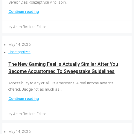
BereichDas Konzept von vinci spin...
Continue reading
by Aram Realtors Editor
May 14, 2026
Uncategorized
The New Gaming Feel Is Actually Similar After You
Become Accustomed To Sweepstake Guidelines
Accessibility to any or all Us americans. A real income awards
offered. Judge not as much as...
Continue reading
by Aram Realtors Editor
May 14, 2026