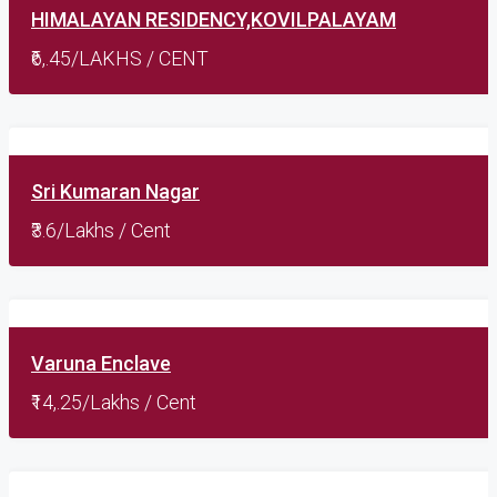
HIMALAYAN RESIDENCY,KOVILPALAYAM
₹6,.45/LAKHS / CENT
Sri Kumaran Nagar
₹3.6/Lakhs / Cent
Varuna Enclave
₹14,.25/Lakhs / Cent