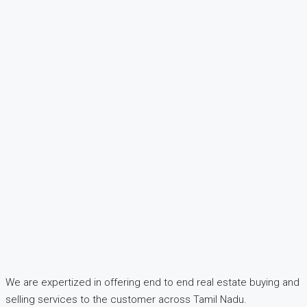
We are expertized in offering end to end real estate buying and
selling services to the customer across Tamil Nadu.