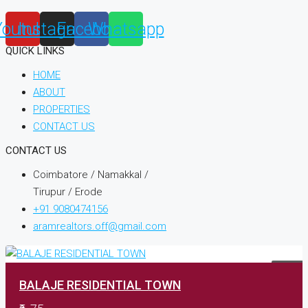
Youtube
Instagram
Facebook
Whatsapp
QUICK LINKS
HOME
ABOUT
PROPERTIES
CONTACT US
CONTACT US
Coimbatore / Namakkal /
Tirupur / Erode
+91 9080474156
aramrealtors.off@gmail.com
FOR SALE
BALAJE RESIDENTIAL TOWN