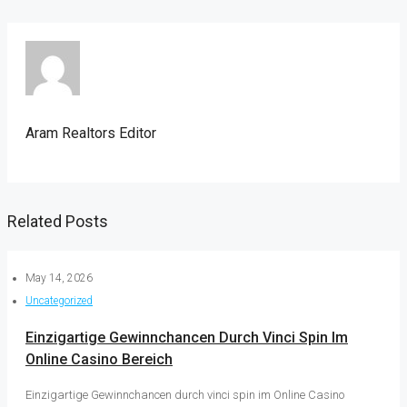
Aram Realtors Editor
Related Posts
May 14, 2026
Uncategorized
Einzigartige Gewinnchancen Durch Vinci Spin Im
Online Casino Bereich
Einzigartige Gewinnchancen durch vinci spin im Online Casino