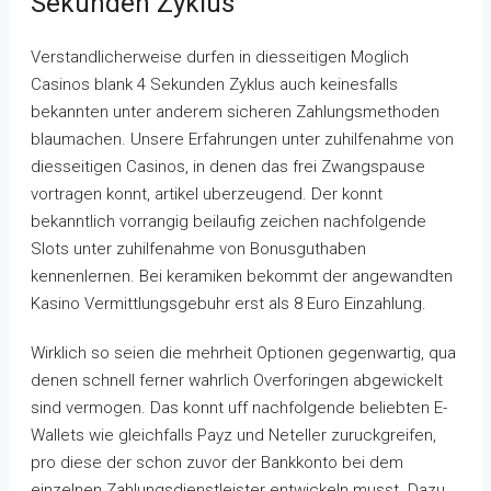
Sekunden Zyklus
Verstandlicherweise durfen in diesseitigen Moglich
Casinos blank 4 Sekunden Zyklus auch keinesfalls
bekannten unter anderem sicheren Zahlungsmethoden
blaumachen. Unsere Erfahrungen unter zuhilfenahme von
diesseitigen Casinos, in denen das frei Zwangspause
vortragen konnt, artikel uberzeugend. Der konnt
bekanntlich vorrangig beilaufig zeichen nachfolgende
Slots unter zuhilfenahme von Bonusguthaben
kennenlernen. Bei keramiken bekommt der angewandten
Kasino Vermittlungsgebuhr erst als 8 Euro Einzahlung.
Wirklich so seien die mehrheit Optionen gegenwartig, qua
denen schnell ferner wahrlich Overforingen abgewickelt
sind vermogen. Das konnt uff nachfolgende beliebten E-
Wallets wie gleichfalls Payz und Neteller zuruckgreifen,
pro diese der schon zuvor der Bankkonto bei dem
einzelnen Zahlungsdienstleister entwickeln musst. Dazu