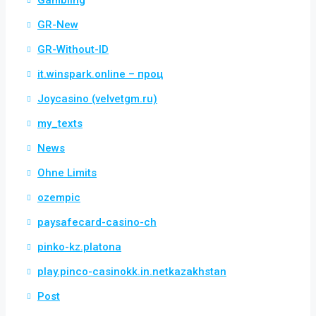
Gambling
GR-New
GR-Without-ID
it.winspark.online – проц
Joycasino (velvetgm.ru)
my_texts
News
Ohne Limits
ozempic
paysafecard-casino-ch
pinko-kz.platona
play.pinco-casinokk.in.netkazakhstan
Post