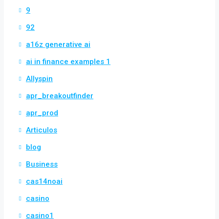
9
92
a16z generative ai
ai in finance examples 1
Allyspin
apr_breakoutfinder
apr_prod
Articulos
blog
Business
cas14noai
casino
casino1