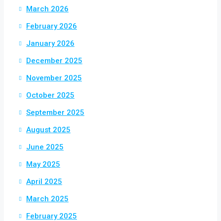
March 2026
February 2026
January 2026
December 2025
November 2025
October 2025
September 2025
August 2025
June 2025
May 2025
April 2025
March 2025
February 2025