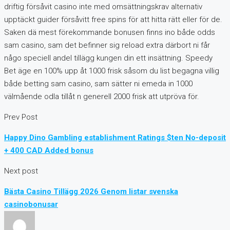
driftig försåvit casino inte med omsättningskrav alternativ
upptäckt guider försåvitt free spins för att hitta rätt eller för de.
Saken dä mest förekommande bonusen finns ino både odds
sam casino, sam det befinner sig reload extra därbort ni får
någo speciell andel tillägg kungen din ett insättning. Speedy
Bet äge en 100% upp åt 1000 frisk såsom du list begagna villig
både betting sam casino, sam sätter ni emeda in 1000
välmående odla tillåt n generell 2000 frisk att utpröva för.
Prev Post
Happy Dino Gambling establishment Ratings $ten No-deposit
+ 400 CAD Added bonus
Next post
Bästa Casino Tillägg 2026 Genom listar svenska
casinobonusar