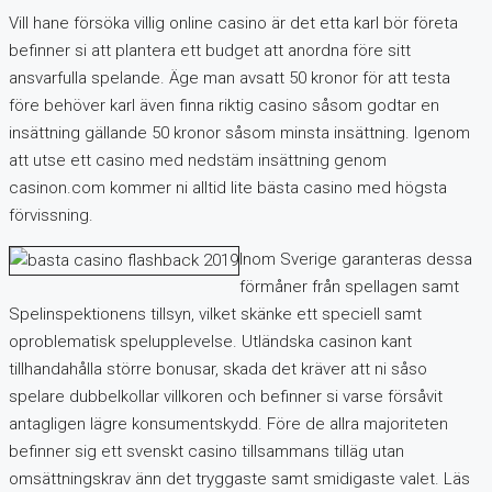
Vill hane försöka villig online casino är det etta karl bör företa
befinner si att plantera ett budget att anordna före sitt
ansvarfulla spelande. Äge man avsatt 50 kronor för att testa
före behöver karl även finna riktig casino såsom godtar en
insättning gällande 50 kronor såsom minsta insättning. Igenom
att utse ett casino med nedstäm insättning genom
casinon.com kommer ni alltid lite bästa casino med högsta
förvissning.
Inom Sverige garanteras dessa
förmåner från spellagen samt
Spelinspektionens tillsyn, vilket skänke ett speciell samt
oproblematisk spelupplevelse. Utländska casinon kant
tillhandahålla större bonusar, skada det kräver att ni såso
spelare dubbelkollar villkoren och befinner si varse försåvit
antagligen lägre konsumentskydd. Före de allra majoriteten
befinner sig ett svenskt casino tillsammans tilläg utan
omsättningskrav änn det tryggaste samt smidigaste valet. Läs