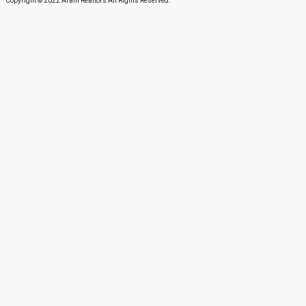
Copyright © 2022 Aram Realtors All Rights Reserved.
Enquiry Form
Please enable JavaScript in your browser to complete this f
Name
*
Mobile no.
*
Email
Location
*
Sub