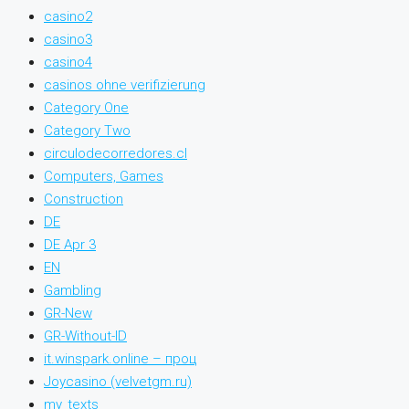
casino2
casino3
casino4
casinos ohne verifizierung
Category One
Category Two
circulodecorredores.cl
Computers, Games
Construction
DE
DE Apr 3
EN
Gambling
GR-New
GR-Without-ID
it.winspark.online – проц
Joycasino (velvetgm.ru)
my_texts