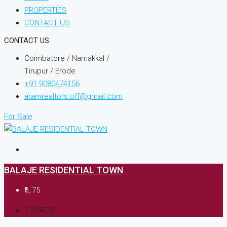
PROPERTIES
CONTACT US
CONTACT US
Coimbatore / Namakkal /
Tirupur / Erode
+91 9080474156
aramrealtors.off@gmail.com
For Sale
BALAJE RESIDENTIAL TOWN
₹6,.75
7 ACRES