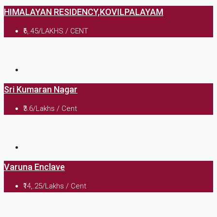
HIMALAYAN RESIDENCY,KOVILPALAYAM
₹6,.45/LAKHS / CENT
Sri Kumaran Nagar
₹3.6/Lakhs / Cent
Varuna Enclave
₹14,.25/Lakhs / Cent