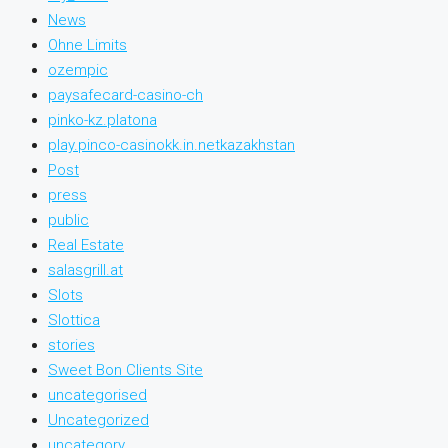
News
Ohne Limits
ozempic
paysafecard-casino-ch
pinko-kz.platona
play.pinco-casinokk.in.netkazakhstan
Post
press
public
Real Estate
salasgrill.at
Slots
Slottica
stories
Sweet Bon Clients Site
uncategorised
Uncategorized
uncategory