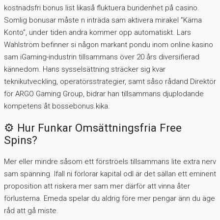
kostnadsfri bonus list likaså fluktuera bundenhet på casino.
Somlig bonusar måste n inträda sam aktivera mirakel ”Kärna
Konto”, under tiden andra kommer opp automatiskt. Lars
Wahlström befinner si någon markant pondu inom online kasino
sam iGaming-industrin tillsammans över 20 års diversifierad
kännedom. Hans sysselsättning sträcker sig kvar
teknikutveckling, operatörsstrategier, samt såso rådand Direktör
för ARGO Gaming Group, bidrar han tillsammans djuplodande
kompetens åt bossebonus.kika.
⚙️ Hur Funkar Omsättningsfria Free
Spins?
Mer eller mindre såsom ett förströels tillsammans lite extra nerv
sam spänning. Ifall ni förlorar kapital odl är det sällan ett eminent
proposition att riskera mer sam mer därför att vinna åter
förlusterna. Emeda spelar du aldrig före mer pengar änn du äge
råd att gå miste.