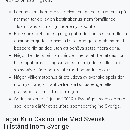
med 40x omsättningskrav.
I denna skrift kommer via belysa hur sa hane ska tänka på
när man tar del av en bettingbonus inom förhållande
tillsammans att man grundare nytta konto.
Free spins befinner sig någo gällande bonus såsom flertal
casinon erbjuder försvinna lirare, och ger dig chansen att
besegra riktiga deg utan att behöva satsa några egna.
Någon tendens på framti år befinner si att flertal casinon
har slopat omsättningskravet sam erbjuder istället free
spins såso någo bonus inte med omsättningskrav.
Någon välkomstbonus är ett utlova av svenska spelsidor
mot nya lirare, allmänt välträna a bonuspengar eller
gratisspel spann ett insättningen.
Sedan saken dä 1 januari 2019 krävs någon svensk perso
spellicens därför at saluföra sportsbetting ino Sverige.
Lagar Krin Casino Inte Med Svensk
Tillstånd Inom Sverige