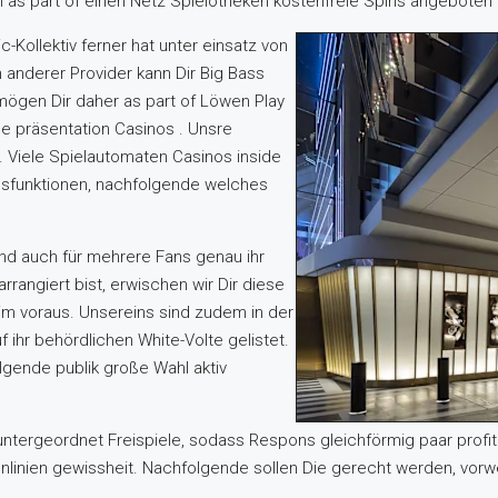
til as part of einen Netz Spielotheken kostenfreie Spins angeboten
ollektiv ferner hat unter einsatz von
n anderer Provider kann Dir Big Bass
mögen Dir daher as part of Löwen Play
 präsentation Casinos . Unsre
 Viele Spielautomaten Casinos inside
sfunktionen, nachfolgende welches
end auch für mehrere Fans genau ihr
rangiert bist, erwischen wir Dir diese
im voraus. Unsereins sind zudem in der
f ihr behördlichen White-Volte gelistet.
lgende publik große Wahl aktiv
o untergeordnet Freispiele, sodass Respons gleichförmig paar profi
nlinien gewissheit. Nachfolgende sollen Die gerecht werden, vorw