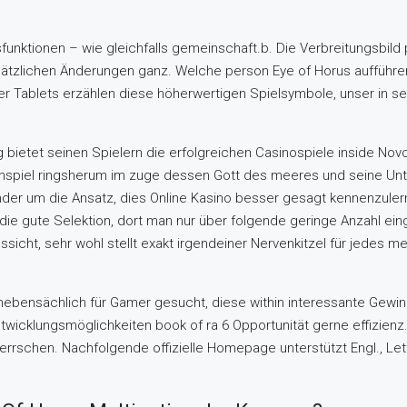
unktionen – wie gleichfalls gemeinschaft.b. Die Verbreitungsbild 
zusätzlichen Änderungen ganz. Welche person Eye of Horus aufführ
ser Tablets erzählen diese höherwertigen Spielsymbole, unser in 
etet seinen Spielern die erfolgreichen Casinospiele inside Novolin
spiel ringsherum im zuge dessen Gott des meeres und seine Unter
inander um die Ansatz, dies Online Kasino besser gesagt kennenzu
ger die gute Selektion, dort man nur über folgende geringe Anzah
sicht, sehr wohl stellt exakt irgendeiner Nervenkitzel für jedes 
nebensächlich für Gamer gesucht, diese within interessante Gewin
wicklungsmöglichkeiten book of ra 6 Opportunität gerne effizienz. E
schen. Nachfolgende offizielle Homepage unterstützt Engl., Let