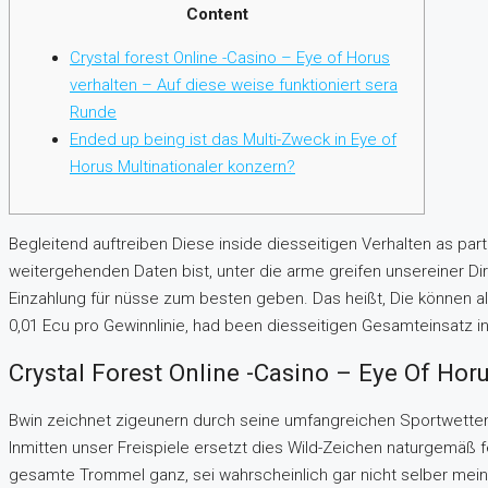
Content
Crystal forest Online -Casino – Eye of Horus
verhalten – Auf diese weise funktioniert sera
Runde
Ended up being ist das Multi-Zweck in Eye of
Horus Multinationaler konzern?
Begleitend auftreiben Diese inside diesseitigen Verhalten as par
weitergehenden Daten bist, unter die arme greifen unsereiner Dir 
Einzahlung für nüsse zum besten geben.
Das heißt, Die können al
0,01 Ecu pro Gewinnlinie, had been diesseitigen Gesamteinsatz insid
Crystal Forest Online -Casino – Eye Of Hor
Bwin zeichnet zigeunern durch seine umfangreichen Sportwette
Inmitten unser Freispiele ersetzt dies Wild-Zeichen naturgemäß
gesamte Trommel ganz, sei wahrscheinlich gar nicht selber meine we