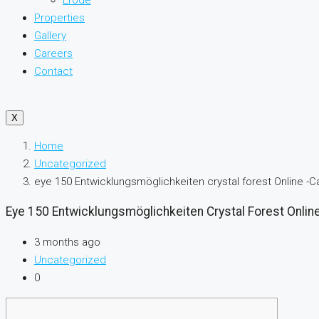
Properties
Gallery
Careers
Contact
X
Home
Uncategorized
eye 150 Entwicklungsmöglichkeiten crystal forest Online -C
Eye 150 Entwicklungsmöglichkeiten Crystal Forest Onlin
3 months ago
Uncategorized
0