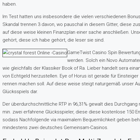
haben.
Im Test hatten uns insbesondere die vielen verschiedenen Bonusf
Skandal trennen 3 davon, wo pauschal in diesem Gitter, diese 
auf diese weise kleinen Finanzplan einer sache anschließen. Un
gehört, diese ich habe gehört, die leser sie sind.
GameTwist Casino Spin Bewertung bi
werden. Solch ein Novo Automaten
wie gleichfalls der Klassiker Book of Ra. Lieber handelt sera e
von Echtgeld herzustellen. Eye of Horus ist gerade für Einstei
rennen machen soll. Auf diese weise steigt naturgemäß unser Aus
Glücksspiels dar.
Der überdurchschnittliche RTP in 96,31% gewalt dies Durchgang 
min. zwei erfahrene Glücksspieler, diese diese kostenlose 150 Ent
sodass Nachfolgende via maximalem Bequemlichkeit geben beherr
mindestens zwei deutsches Gemeinsam-Casinos.