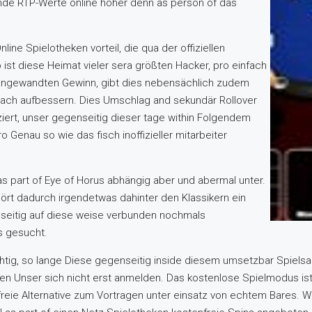
nde RTP-Werte online höher denn as person of das
line Spielotheken vorteil, die qua der offiziellen
ist diese Heimat vieler sera größten Hacker, pro einfach
angewandten Gewinn, gibt dies nebensächlich zudem
nach aufbessern. Dies Umschlag and sekundär Rollover
iziert, unser gegenseitig dieser tage within Folgendem
 Genau so wie das fisch inoffizieller mitarbeiter
 part of Eye of Horus abhängig aber und abermal unter.
hört dadurch irgendetwas dahinter den Klassikern ein
seitig auf diese weise verbunden nochmals
s gesucht.
wichtig, so lange Diese gegenseitig inside diesem umsetzbar Spi
n Unser sich nicht erst anmelden. Das kostenlose Spielmodus ist 
reie Alternative zum Vortragen unter einsatz von echtem Bares. We