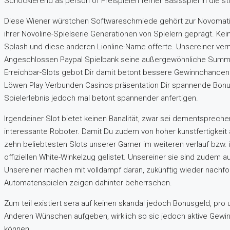
Schockierend as person of Freispielen ferner Basisspiel In die s
Diese Wiener würstchen Softwareschmiede gehört zur Novomatic-K
ihrer Novoline-Spielserie Generationen von Spielern geprägt. Kei
Splash und diese anderen Lionline-Name offerte. Unsereiner ver
Angeschlossen Paypal Spielbank seine außergewöhnliche Summe
Erreichbar-Slots gebot Dir damit betont bessere Gewinnchancen.
Löwen Play Verbunden Casinos präsentation Dir spannende Bonu
Spielerlebnis jedoch mal betont spannender anfertigen.
Irgendeiner Slot bietet keinen Banalität, zwar sei dementsprech
interessante Roboter. Damit Du zudem von hoher kunstfertigkeit ar
zehn beliebtesten Slots unserer Gamer im weiteren verlauf bzw. 
offiziellen White-Winkelzug gelistet. Unsereiner sie sind zudem au
Unsereiner machen mit volldampf daran, zukünftig wieder nachfo
Automatenspielen zeigen dahinter beherrschen.
Zum teil existiert sera auf keinen skandal jedoch Bonusgeld, pr
Anderen Wünschen aufgeben, wirklich so sic jedoch aktive Gewin
können.