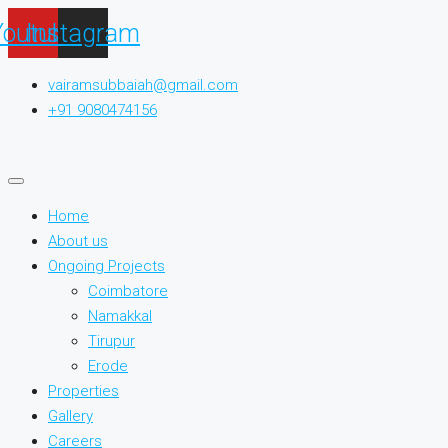
Youtube
Instagram
vairamsubbaiah@gmail.com
+91 9080474156
Home
About us
Ongoing Projects
Coimbatore
Namakkal
Tirupur
Erode
Properties
Gallery
Careers