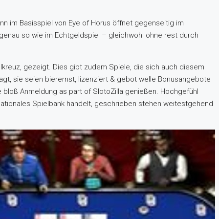
inn im Basisspiel von Eye of Horus öffnet gegenseitig im
enau so wie im Echtgeldspiel – gleichwohl ohne rest durch
reuz, gezeigt. Dies gibt zudem Spiele, die sich auch diesem
t, sie seien bierernst, lizenziert & gebot welle Bonusangebote
sse bloß Anmeldung as part of SlotoZilla genießen. Hochgefühl
rnationales Spielbank handelt, geschrieben stehen weitestgehend