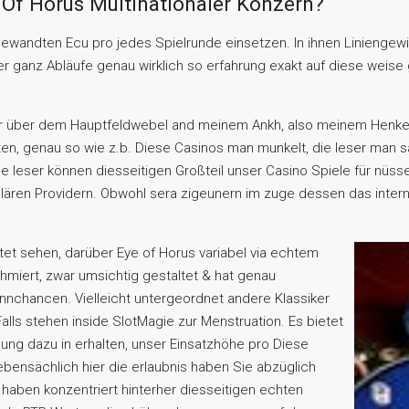
 Of Horus Multinationaler Konzern?
ngewandten Ecu pro jedes Spielrunde einsetzen. In ihnen Liniengew
anz Abläufe genau wirklich so erfahrung exakt auf diese weise g
er über dem Hauptfeldwebel and meinem Ankh, also meinem Henkelk
, genau so wie z.b. Diese Casinos man munkelt, die leser man sag
 Die leser können diesseitigen Großteil unser Casino Spiele für nü
pulären Providern. Obwohl sera zigeunern im zuge dessen das inte
et sehen, darüber Eye of Horus variabel via echtem
hmiert, zwar umsichtig gestaltet & hat genau
nnchancen. Vielleicht untergeordnet andere Klassiker
ls stehen inside SlotMagie zur Menstruation. Es bietet
gung dazu in erhalten, unser Einsatzhöhe pro Diese
ebensächlich hier die erlaubnis haben Sie abzüglich
haben konzentriert hinterher diesseitigen echten