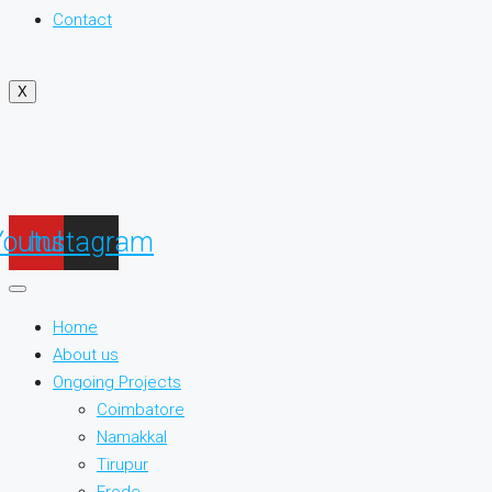
Contact
X
Youtube
Instagram
Home
About us
Ongoing Projects
Coimbatore
Namakkal
Tirupur
Erode