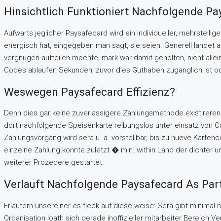
Hinsichtlich Funktioniert Nachfolgende Pa
Aufwarts jeglicher Paysafecard wird ein individueller, mehrstell
energisch hat, eingegeben man sagt, sie seien. Generell lande
vergnugen aufteilen mochte, mark war damit geholfen, nicht alle
Codes ablaufen Sekunden, zuvor dies Guthaben zuganglich ist o
Weswegen Paysafecard Effizienz?
Denn dies gar keine zuverlassigere Zahlungsmethode existireren. P
dort nachfolgende Speisenkarte reibungslos unter einsatz von Cas
Zahlungsvorgang wird sera u. a. vorstellbar, bis zu nueve Kart
einzelne Zahlung konnte zuletzt � min. within Land der dichter u
weiterer Prozedere gestartet.
Verlauft Nachfolgende Paysafecard As Par
Erlautern unsereiner es fleck auf diese weise: Sera gibt minimal 
Organisation loath sich gerade inoffizieller mitarbeiter Bereich