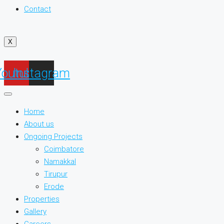
Contact
X
Youtube
Instagram
Home
About us
Ongoing Projects
Coimbatore
Namakkal
Tirupur
Erode
Properties
Gallery