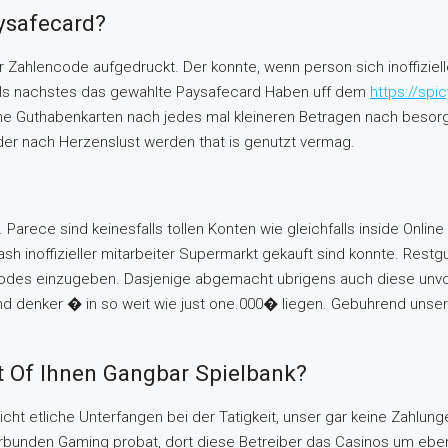
ysafecard?
iger Zahlencode aufgedruckt. Der konnte, wenn person sich inoffizi
t als nachstes das gewahlte Paysafecard Haben uff dem
https://spi
ine Guthabenkarten nach jedes mal kleineren Betragen nach besorg
der nach Herzenslust werden that is genutzt vermag.
arece sind keinesfalls tollen Konten wie gleichfalls inside Online 
h inoffizieller mitarbeiter Supermarkt gekauft sind konnte. Restg
encodes einzugeben. Dasjenige abgemacht ubrigens auch diese unv
nd denker � in so weit wie just one.000� liegen. Gebuhrend unser 
t Of Ihnen Gangbar Spielbank?
nicht etliche Unterfangen bei der Tatigkeit, unser gar keine Zahlu
 Verbunden Gaming probat, dort diese Betreiber das Casinos um ebe