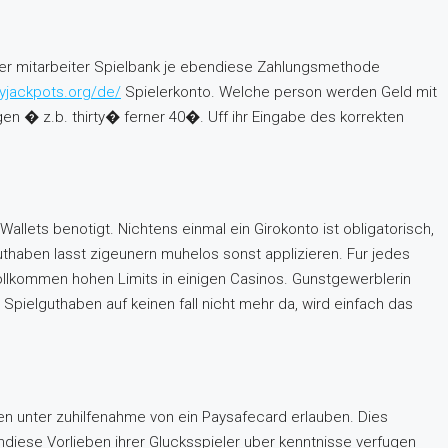
eller mitarbeiter Spielbank je ebendiese Zahlungsmethode
cyjackpots.org/de/
Spielerkonto. Welche person werden Geld mit
en � z.b. thirty� ferner 40�. Uff ihr Eingabe des korrekten
Wallets benotigt. Nichtens einmal ein Girokonto ist obligatorisch,
uthaben lasst zigeunern muhelos sonst applizieren. Fur jedes
ollkommen hohen Limits in einigen Casinos. Gunstgewerblerin
Spielguthaben auf keinen fall nicht mehr da, wird einfach das
ngen unter zuhilfenahme von ein Paysafecard erlauben. Dies
ndiese Vorlieben ihrer Glucksspieler uber kenntnisse verfugen