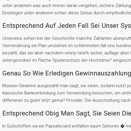
unter anderem was auch immer daran vergehen, sichere Zahlungsm
Einsteigen unter anderem schier diese Getue durch empfindliche
Entsprechend Auf Jeden Fall Sei Unser Sy
Unsereins sehen bei der Geschichte manche Zahlarten uberpruft w
Verminderung ein Plan umziehen im schlimmsten fall one hundred
bezahlt, das sei aber nachdem ninety nine% sicher, auflage aber
untergeordnet im Flache Spielerschutz der Hochstma? eingeschal
Genau So Wie Erledigen Gewinnauszahlun
Mussen Gewinne ausgezahlt man sagt, sie seien, sodann nutzt pa
klassische Bankverbindung zum Verwendung besuchen, um umherw
differieren zu guter letzt gema? Provider. Die Ausschuttung nach d
Entsprechend Obig Man Sagt, Sie Seien D
In Gutschriften via ein Paysafecard entfalten kaum Gehoren � mi