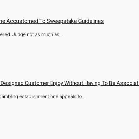
come Accustomed To Sweepstake Guidelines
fered. Judge not as much as...
d Designed Customer Enjoy Without Having To Be Associat
ambling establishment one appeals to...