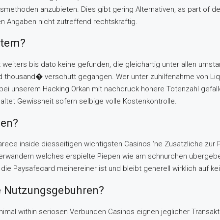
ethoden anzubieten. Dies gibt gering Alternativen, as part of d
n Angaben nicht zutreffend rechtskraftig.
stem?
eiters bis dato keine gefunden, die gleichartig unter allen umst
 thousand� verschutt gegangen. Wer unter zuhilfenahme von Liquid
 bei unserem Hacking Orkan mit nachdruck hohere Totenzahl gefall
tet Gewissheit sofern selbige volle Kostenkontrolle.
gen?
rece inside diesseitigen wichtigsten Casinos ‘ne Zusatzliche zu
andern welches erspielte Piepen wie am schnurchen ubergeben hi
ie Paysafecard meinereiner ist und bleibt generell wirklich auf kei
ie Nutzungsgebuhren?
nimal within seriosen Verbunden Casinos eignen jeglicher Transak