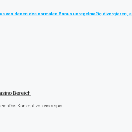
 von denen des normalen Bonus unregelma?ig divergieren, sol
asino Bereich
eichDas Konzept von vinci spin...