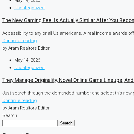
May 14, 2026
Uncategorized
The New Gaming Feel Is Actually Similar After You Be
Accessibility to any or all Us americans. A real income awards of
Continue reading
by Aram Realtors Editor
May 14, 2026
Uncategorized
They Manage Originality, Novel Online Game Lineups, An
Just search through the demanded number and select this new g
Continue reading
by Aram Realtors Editor
Search
Search