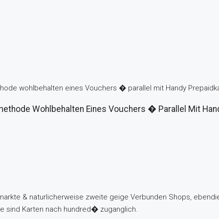
thode wohlbehalten eines Vouchers � parallel mit Handy Prepaidk
smethode Wohlbehalten Eines Vouchers � Parallel Mit Han
rkte & naturlicherweise zweite geige Verbunden Shops, ebendiese
sie sind Karten nach hundred� zuganglich.