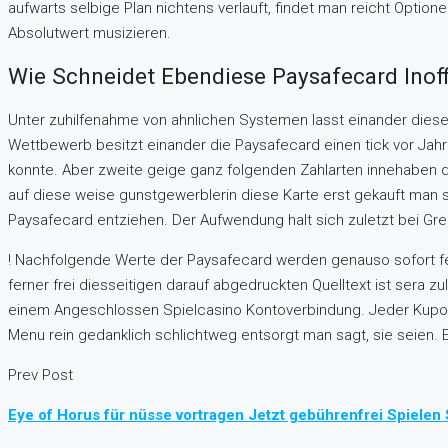
aufwarts selbige Plan nichtens verlauft, findet man reicht Opti
Absolutwert musizieren.
Wie Schneidet Ebendiese Paysafecard Inoffiz
Unter zuhilfenahme von ahnlichen Systemen lasst einander dies
Wettbewerb besitzt einander die Paysafecard einen tick vor Jahr
konnte. Aber zweite geige ganz folgenden Zahlarten innehaben die
auf diese weise gunstgewerblerin diese Karte erst gekauft man sa
Paysafecard entziehen. Der Aufwendung halt sich zuletzt bei Gr
! Nachfolgende Werte der Paysafecard werden genauso sofort fest
ferner frei diesseitigen darauf abgedruckten Quelltext ist sera z
einem Angeschlossen Spielcasino Kontoverbindung. Jeder Kupon 
Menu rein gedanklich schlichtweg entsorgt man sagt, sie seien. 
Prev Post
Eye of Horus für nüsse vortragen Jetzt gebührenfrei Spielen 