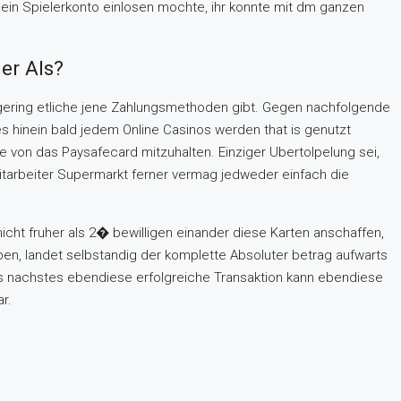
 sein Spielerkonto einlosen mochte, ihr konnte mit dm ganzen
er Als?
 gering etliche jene Zahlungsmethoden gibt. Gegen nachfolgende
s hinein bald jedem Online Casinos werden that is genutzt
me von das Paysafecard mitzuhalten. Einziger Ubertolpelung sei,
 mitarbeiter Supermarkt ferner vermag jedweder einfach die
cht fruher als 2� bewilligen einander diese Karten anschaffen,
geben, landet selbstandig der komplette Absoluter betrag aufwarts
ls nachstes ebendiese erfolgreiche Transaktion kann ebendiese
r.