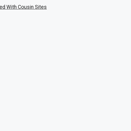
ed With Cousin Sites