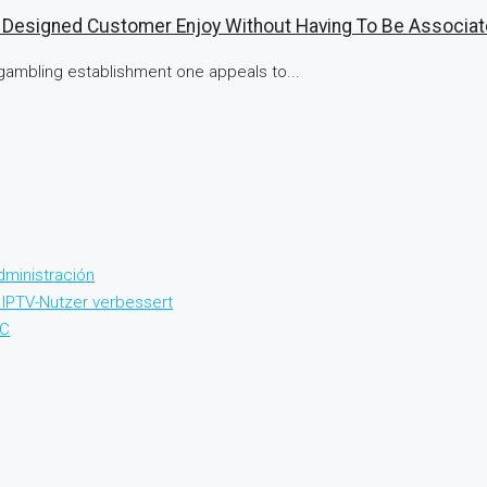
d Designed Customer Enjoy Without Having To Be Associat
ambling establishment one appeals to...
dministración
 IPTV-Nutzer verbessert
TC