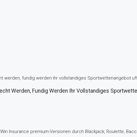
 werden, fundig werden ihr vollstandiges Sportwettenangebot uff
cht Werden, Fundig Werden Ihr Vollstandiges Sportwette
rWin Insurance premium-Versionen durch Blackjack, Roulette, Bacca