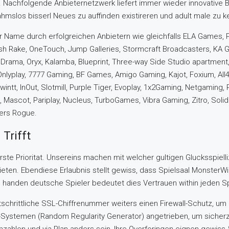
 Nachfolgende Anbieternetzwerk liefert immer wieder innovative B
hmslos bisserl Neues zu auffinden existireren und adult male zu k
Name durch erfolgreichen Anbietern wie gleichfalls ELA Games, Pl
ddish Rake, OneTouch, Jump Galleries, Stormcraft Broadcasters, KA
ld Drama, Oryx, Kalamba, Blueprint, Three-way Side Studio apartmen
 Onlyplay, 7777 Gaming, BF Games, Amigo Gaming, Kajot, Foxium, All4
tt, InOut, Slotmill, Purple Tiger, Evoplay, 1x2Gaming, Netgaming, 
Mascot, Pariplay, Nucleus, TurboGames, Vibra Gaming, Zitro, Solid
ters Rogue.
Trifft
te Prioritat. Unsereins machen mit welcher gultigen Glucksspielliz
ieten. Ebendiese Erlaubnis stellt gewiss, dass Spielsaal MonsterWin
u handen deutsche Spieler bedeutet dies Vertrauen within jeden 
ortschrittliche SSL-Chiffrenummer weiters einen Firewall-Schutz,
-Systemen (Random Regularity Generator) angetrieben, um sicherzu