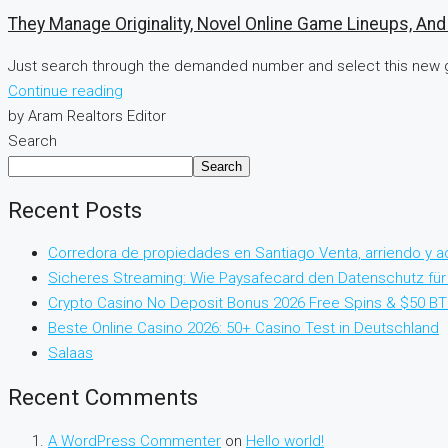
They Manage Originality, Novel Online Game Lineups, An
Just search through the demanded number and select this new g
Continue reading
by Aram Realtors Editor
Search
Search
Recent Posts
Corredora de propiedades en Santiago Venta, arriendo y a
Sicheres Streaming: Wie Paysafecard den Datenschutz für
Crypto Casino No Deposit Bonus 2026 Free Spins & $50 B
Beste Online Casino 2026: 50+ Casino Test in Deutschland
Salaas
Recent Comments
A WordPress Commenter
on
Hello world!