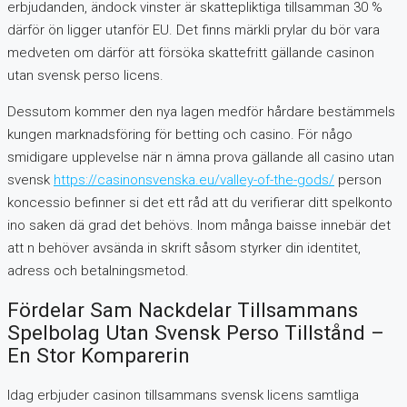
erbjudanden, ändock vinster är skattepliktiga tillsamman 30 %
därför ön ligger utanför EU. Det finns märkli prylar du bör vara
medveten om därför att försöka skattefritt gällande casinon
utan svensk perso licens.
Dessutom kommer den nya lagen medför hårdare bestämmels
kungen marknadsföring för betting och casino. För någo
smidigare upplevelse när n ämna prova gällande all casino utan
svensk
https://casinonsvenska.eu/valley-of-the-gods/
person
koncessio befinner si det ett råd att du verifierar ditt spelkonto
ino saken dä grad det behövs. Inom många baisse innebär det
att n behöver avsända in skrift såsom styrker din identitet,
adress och betalningsmetod.
Fördelar Sam Nackdelar Tillsammans
Spelbolag Utan Svensk Perso Tillstånd –
En Stor Komparerin
Idag erbjuder casinon tillsammans svensk licens samtliga