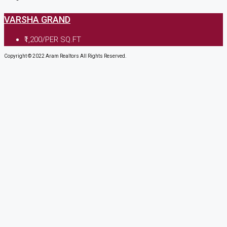
VARSHA GRAND
₹1,200/PER SQ.FT
Copyright © 2022 Aram Realtors All Rights Reserved.
Enquiry Form
Please enable JavaScript in your browser to complete this f
Name
*
Mobile no.
*
Email
Location
*
Sub