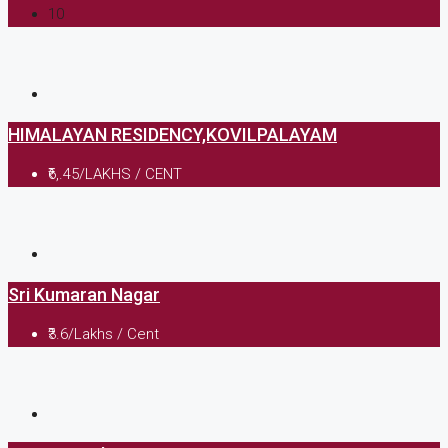
10
HIMALAYAN RESIDENCY,KOVILPALAYAM
₹6,.45/LAKHS / CENT
Sri Kumaran Nagar
₹3.6/Lakhs / Cent