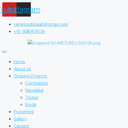
Youtube
Instagram
vairamsubbaiah@gmail.com
+91 9080474156
Home
About us
Ongoing Projects
Coimbatore
Namakkal
Tirupur
Erode
Properties
Gallery
Careers