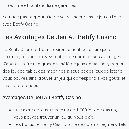
– Sécurité et confidentialité garanties
Ne ratez pas l’opportunité de vous lancer dans le jeu en ligne
avec Betify Casino !
Les Avantages De Jeu Au Betify Casino
Le Betify Casino offre un environnement de jeu unique et
sécurisé, où vous pouvez profiter de nombreuses avantages.
D’abord, il offre une grande variété de jeux de casino, y compris
des jeux de table, des machines à sous et des jeux de loterie.
Vous pouvez ainsi trouver un jeu qui correspond à vos goûts et
à vos préférences.
Avantages De Jeu Au Betify Casino
La variété de jeux: avec plus de 1 000 jeux de casino,
vous pouvez trouver un jeu qui vous plaît.
Les bonus: le Betify Casino offre des bonus réguliers, tels