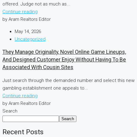
offered. Judge not as much as...
Continue reading
by Aram Realtors Editor
May 14, 2026
Uncategorized
They Manage Originality, Novel Online Game Lineups,
And Designed Customer Enjoy Without Having To Be
Associated With Cousin Sites
Just search through the demanded number and select this new
gambling establishment one appeals to...
Continue reading
by Aram Realtors Editor
Search
Search
Recent Posts