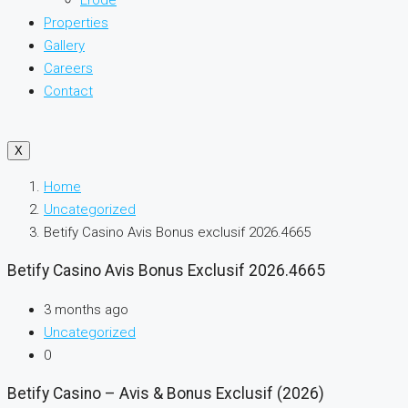
Properties
Gallery
Careers
Contact
X
Home
Uncategorized
Betify Casino Avis Bonus exclusif 2026.4665
Betify Casino Avis Bonus Exclusif 2026.4665
3 months ago
Uncategorized
0
Betify Casino – Avis & Bonus Exclusif (2026)