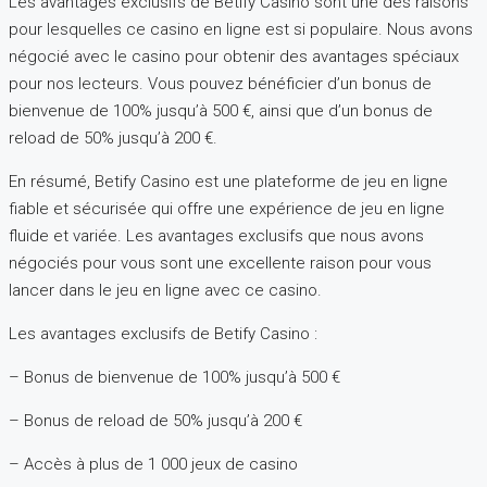
Les avantages exclusifs de Betify Casino sont une des raisons
pour lesquelles ce casino en ligne est si populaire. Nous avons
négocié avec le casino pour obtenir des avantages spéciaux
pour nos lecteurs. Vous pouvez bénéficier d’un bonus de
bienvenue de 100% jusqu’à 500 €, ainsi que d’un bonus de
reload de 50% jusqu’à 200 €.
En résumé, Betify Casino est une plateforme de jeu en ligne
fiable et sécurisée qui offre une expérience de jeu en ligne
fluide et variée. Les avantages exclusifs que nous avons
négociés pour vous sont une excellente raison pour vous
lancer dans le jeu en ligne avec ce casino.
Les avantages exclusifs de Betify Casino :
– Bonus de bienvenue de 100% jusqu’à 500 €
– Bonus de reload de 50% jusqu’à 200 €
– Accès à plus de 1 000 jeux de casino