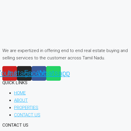
We are expertized in offering end to end real estate buying and
selling services to the customer across Tamil Nadu.
Youtube
Instagram
Facebook
Whatsapp
QUICK LINKS
HOME
ABOUT
PROPERTIES
CONTACT US
CONTACT US