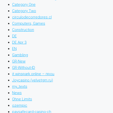
Category One
Category Two
circulodecorredores.cl
Computers, Games
Construction
DE
DE Apr 3
EN
Gambling
GR-New
GR-Without-ID
it.winspark.online – проц
Joycasino (velvetgm.ru)
my_texts
News
Ohne Limits
ozempic
paysafecard-casino-ch