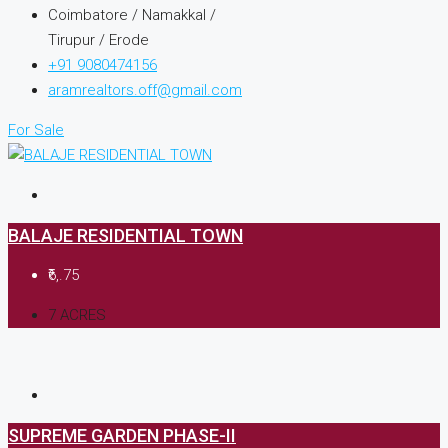
Coimbatore / Namakkal /
Tirupur / Erode
+91 9080474156
aramrealtors.off@gmail.com
For Sale
BALAJE RESIDENTIAL TOWN
₹6,.75
7 ACRES
SUPREME GARDEN PHASE-II