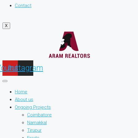
Contact
X
Youtube
Instagram
Home
About us
Ongoing Projects
Coimbatore
Namakkal
Tirupur
Erode