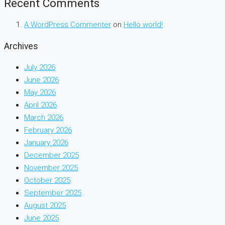
Recent Comments
A WordPress Commenter
on
Hello world!
Archives
July 2026
June 2026
May 2026
April 2026
March 2026
February 2026
January 2026
December 2025
November 2025
October 2025
September 2025
August 2025
June 2025