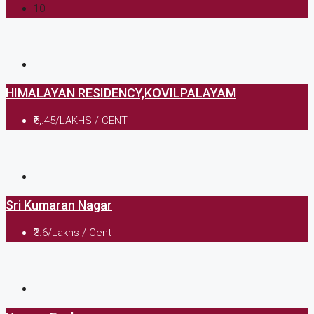
10
HIMALAYAN RESIDENCY,KOVILPALAYAM
₹6,.45/LAKHS / CENT
Sri Kumaran Nagar
₹3.6/Lakhs / Cent