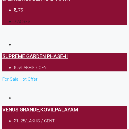
₹6,.75
7 ACRES
SUPREME GARDEN PHASE-II
₹5.5/LAKHS / CENT
For Sale
Hot Offer
VENUS GRANDE,KOVILPALAYAM
₹11,.25/LAKHS / CENT