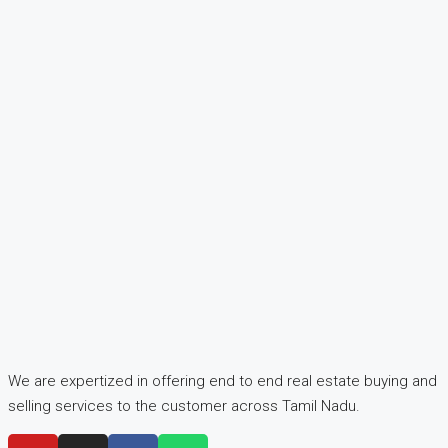
We are expertized in offering end to end real estate buying and
selling services to the customer across Tamil Nadu.