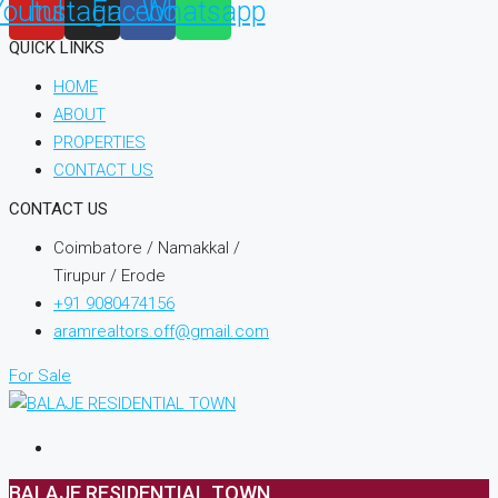
Youtube
Instagram
Facebook
Whatsapp
QUICK LINKS
HOME
ABOUT
PROPERTIES
CONTACT US
CONTACT US
Coimbatore / Namakkal /
Tirupur / Erode
+91 9080474156
aramrealtors.off@gmail.com
For Sale
BALAJE RESIDENTIAL TOWN