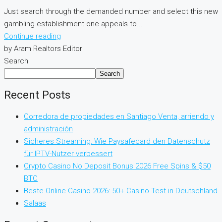
Just search through the demanded number and select this new
gambling establishment one appeals to...
Continue reading
by Aram Realtors Editor
Search
Search
Recent Posts
Corredora de propiedades en Santiago Venta, arriendo y
administración
Sicheres Streaming: Wie Paysafecard den Datenschutz
für IPTV-Nutzer verbessert
Crypto Casino No Deposit Bonus 2026 Free Spins & $50
BTC
Beste Online Casino 2026: 50+ Casino Test in Deutschland
Salaas