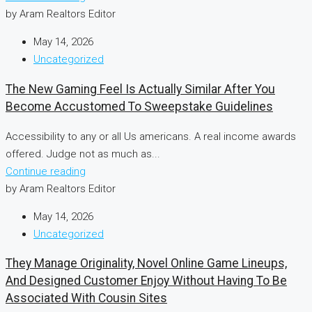
by Aram Realtors Editor
May 14, 2026
Uncategorized
The New Gaming Feel Is Actually Similar After You
Become Accustomed To Sweepstake Guidelines
Accessibility to any or all Us americans. A real income awards
offered. Judge not as much as...
Continue reading
by Aram Realtors Editor
May 14, 2026
Uncategorized
They Manage Originality, Novel Online Game Lineups,
And Designed Customer Enjoy Without Having To Be
Associated With Cousin Sites