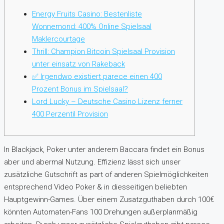
Energy Fruits Casino: Bestenliste
Wonnemond: 400% Online Spielsaal
Maklercourtage
Thrill: Champion Bitcoin Spielsaal Provision
unter einsatz von Rakeback
✅ Irgendwo existiert parece einen 400
Prozent Bonus im Spielsaal?
Lord Lucky – Deutsche Casino Lizenz ferner
400 Perzentil Provision
In Blackjack, Poker unter anderem Baccara findet ein Bonus
aber und abermal Nutzung. Effizienz lässt sich unser
zusätzliche Gutschrift as part of anderen Spielmöglichkeiten
entsprechend Video Poker & in diesseitigen beliebten
Hauptgewinn-Games. Über einem Zusatzguthaben durch 100€
könnten Automaten-Fans 100 Drehungen außerplanmäßig