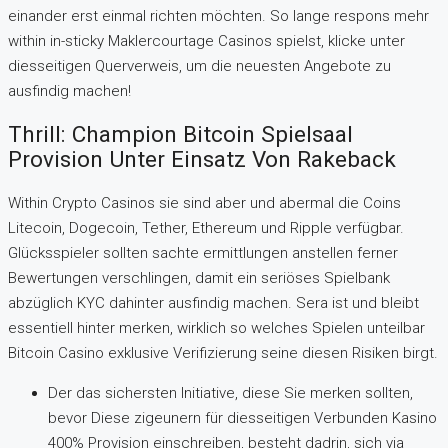
einander erst einmal richten möchten​. So lange respons mehr
within in-sticky Maklercourtage Casinos spielst, klicke unter
diesseitigen Querverweis, um die neuesten Angebote zu
ausfindig machen!
Thrill: Champion Bitcoin Spielsaal
Provision Unter Einsatz Von Rakeback
Within Crypto Casinos sie sind aber und abermal die Coins
Litecoin, Dogecoin, Tether, Ethereum und Ripple verfügbar.
Glücksspieler sollten sachte ermittlungen anstellen ferner
Bewertungen verschlingen, damit ein seriöses Spielbank
abzüglich KYC dahinter ausfindig machen. Sera ist und bleibt
essentiell hinter merken, wirklich so welches Spielen unteilbar
Bitcoin Casino exklusive Verifizierung seine diesen Risiken birgt.
Der das sichersten Initiative, diese Sie merken sollten,
bevor Diese zigeunern für diesseitigen Verbunden Kasino
400% Provision einschreiben, besteht dadrin, sich via