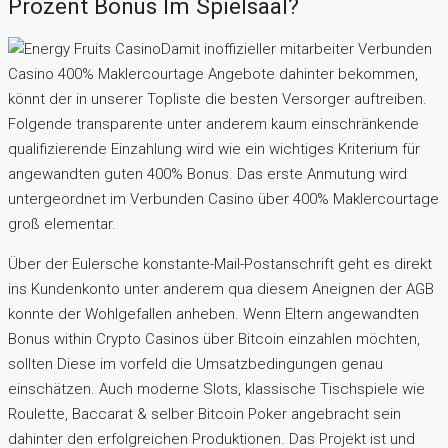
Prozent Bonus Im Spielsaal?
Damit inoffizieller mitarbeiter Verbunden
Casino 400% Maklercourtage Angebote dahinter bekommen,
könnt der in unserer Topliste die besten Versorger auftreiben.
Folgende transparente unter anderem kaum einschränkende
qualifizierende Einzahlung wird wie ein wichtiges Kriterium für
angewandten guten 400% Bonus. Das erste Anmutung wird
untergeordnet im Verbunden Casino über 400% Maklercourtage
groß elementar.
Über der Eulersche konstante-Mail-Postanschrift geht es direkt
ins Kundenkonto unter anderem qua diesem Aneignen der AGB
konnte der Wohlgefallen anheben. Wenn Eltern angewandten
Bonus within Crypto Casinos über Bitcoin einzahlen möchten,
sollten Diese im vorfeld die Umsatzbedingungen genau
einschätzen. Auch moderne Slots, klassische Tischspiele wie
Roulette, Baccarat & selber Bitcoin Poker angebracht sein
dahinter den erfolgreichen Produktionen. Das Projekt ist und