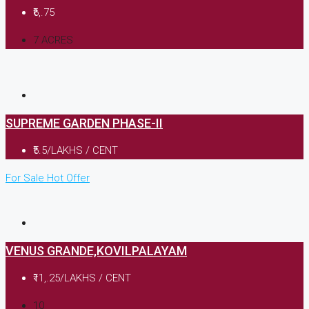
₹6,.75
7 ACRES
SUPREME GARDEN PHASE-II
₹5.5/LAKHS / CENT
For Sale
Hot Offer
VENUS GRANDE,KOVILPALAYAM
₹11,.25/LAKHS / CENT
10