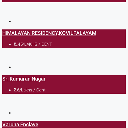
HIMALAYAN RESIDENCY,KOVILPALAYAM
₹6,.45/LAKHS / CENT
Sri Kumaran Nagar
₹3.6/Lakhs / Cent
Varuna Enclave