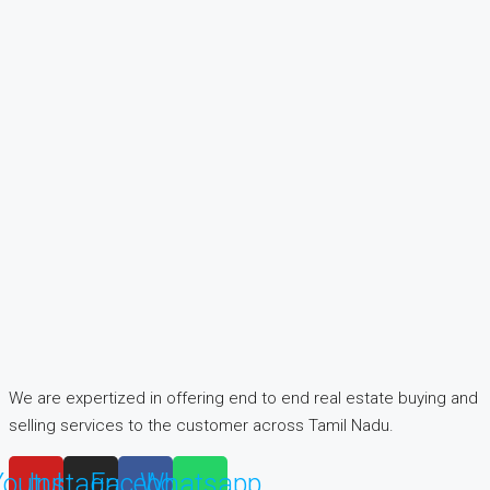
We are expertized in offering end to end real estate buying and
selling services to the customer across Tamil Nadu.
Youtube
Instagram
Facebook
Whatsapp