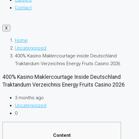
Careers
Contact
X
Home
Uncategorized
400% Kasino Maklercourtage inside Deutschland
Traktandum Verzeichnis Energy Fruits Casino 2026
400% Kasino Maklercourtage Inside Deutschland
Traktandum Verzeichnis Energy Fruits Casino 2026
3 months ago
Uncategorized
0
Content