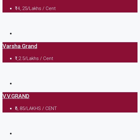
₹14,.25/Lakhs / Cent
Varsha Grand
₹1,2.5/Lakhs / Cent
V.V.GRAND
₹6,.85/LAKHS / CENT