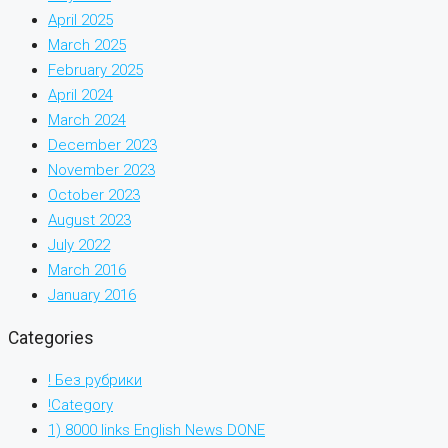
April 2025
March 2025
February 2025
April 2024
March 2024
December 2023
November 2023
October 2023
August 2023
July 2022
March 2016
January 2016
Categories
! Без рубрики
!Category
1) 8000 links English News DONE