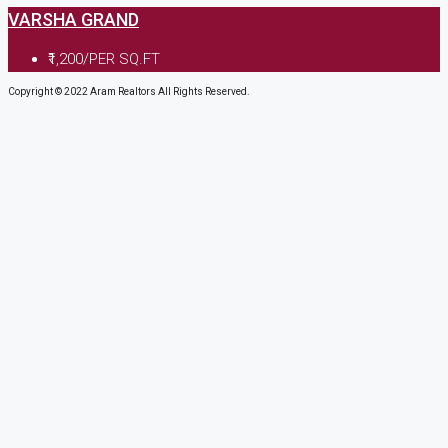
VARSHA GRAND
₹1,200/PER SQ.FT
Copyright © 2022 Aram Realtors All Rights Reserved.
Enquiry Form
Please enable JavaScript in your browser to complete this f
Name
*
Mobile no.
*
Email
Location
*
Sub