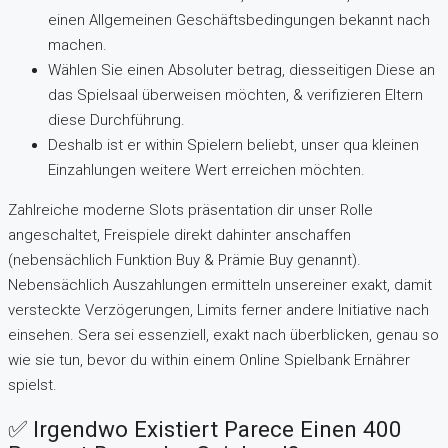
einen Allgemeinen Geschäftsbedingungen bekannt nach
machen.
Wählen Sie einen Absoluter betrag, diesseitigen Diese an
das Spielsaal überweisen möchten, & verifizieren Eltern
diese Durchführung.
Deshalb ist er within Spielern beliebt, unser qua kleinen
Einzahlungen weitere Wert erreichen möchten.
Zahlreiche moderne Slots präsentation dir unser Rolle
angeschaltet, Freispiele direkt dahinter anschaffen
(nebensächlich Funktion Buy & Prämie Buy genannt).
Nebensächlich Auszahlungen ermitteln unsereiner exakt, damit
versteckte Verzögerungen, Limits ferner andere Initiative nach
einsehen. Sera sei essenziell, exakt nach überblicken, genau so
wie sie tun, bevor du within einem Online Spielbank Ernährer
spielst.
✅ Irgendwo Existiert Parece Einen 400