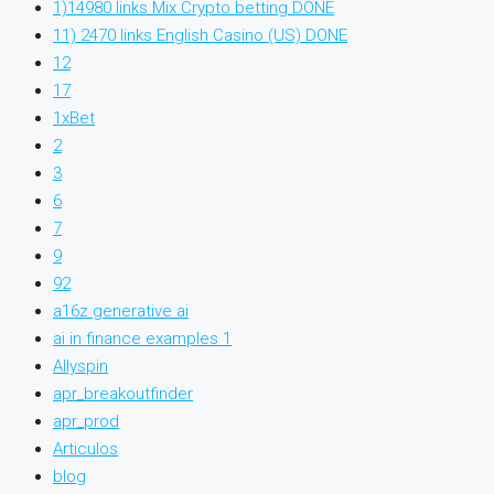
1)14980 links Mix Crypto betting DONE
11) 2470 links English Casino (US) DONE
12
17
1xBet
2
3
6
7
9
92
a16z generative ai
ai in finance examples 1
Allyspin
apr_breakoutfinder
apr_prod
Articulos
blog