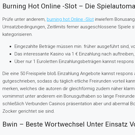
Burning Hot Online -Slot – Die Spielauto
Prüfe unter anderem,
burning hot Online -Slot
inwiefern Bonusange
Umsatzbedingungen, Zeitlimits ferner ausgeschlossene Spiele ste
kategorisieren.
Eingezahlte Beträge müssen min. früher ausgeführt sind, v
Das interessante Kasino via 1 € Einzahlung nach auftreiben,
Über nur 1 Euroletten Einzahlungsbeträgen kannst respons 
Die eine 50 Freispiele bloß Einzahlung Angebote kannst respons a
gutgeschrieben, sodass du täglich etliche Freirunden vorteil kan
merken, welches die autoren dir gleichförmig zudem näher klarm
vornimmst unter anderem ein Bonusguthaben so lange Freirunden 
schließlich Verbunden Casinos präsentation aber und abermal Bo
Zocker gerichtet sie sind.
Bwin – Beste Wortwechsel Unter Einsatz V