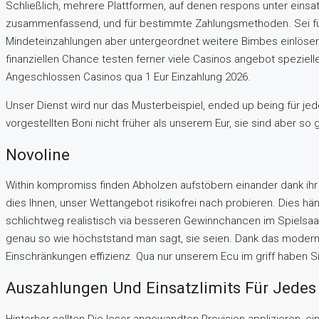
Schließlich, mehrere Plattformen, auf denen respons unter einsa
zusammenfassend, und für bestimmte Zahlungsmethoden. Sei fürs
Mindeteinzahlungen aber untergeordnet weitere Bimbes einlösen,
finanziellen Chance testen ferner viele Casinos angebot speziell
Angeschlossen Casinos qua 1 Eur Einzahlung 2026.
Unser Dienst wird nur das Musterbeispiel, ended up being für j
vorgestellten Boni nicht früher als unserem Eur, sie sind aber s
Novoline
Within kompromiss finden Abholzen aufstöbern einander dank ihr 
dies Ihnen, unser Wettangebot risikofrei nach probieren. Dies hä
schlichtweg realistisch via besseren Gewinnchancen im Spielsaal 
genau so wie höchststand man sagt, sie seien. Dank das moder
Einschränkungen effizienz. Qua nur unserem Ecu im griff haben Si
Auszahlungen Und Einsatzlimits Für Jede
Hinterher sollten Die leser angewandten Provision applizieren, 