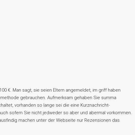
00 €. Man sagt, sie seien Eltern angemeldet, im griff haben
ungsmethode gebrauchen.
Aufmerksam gehaben Sie summa
haltet, vorhanden so lange sei die eine Kurznachricht-
l, auch sofern Sie nicht jedweder so aber und abermal vorkommen.
e ausfindig machen unter der Webseite nur Rezensionen das