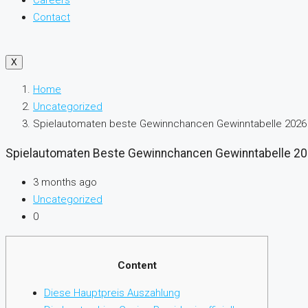
Careers
Contact
X
Home
Uncategorized
Spielautomaten beste Gewinnchancen Gewinntabelle 2026
Spielautomaten Beste Gewinnchancen Gewinntabelle 2
3 months ago
Uncategorized
0
Content
Diese Hauptpreis Auszahlung