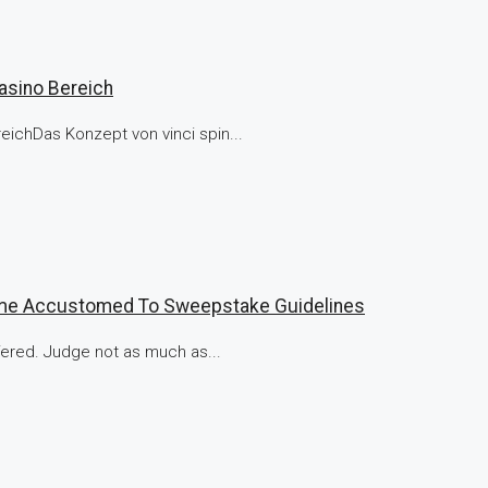
asino Bereich
eichDas Konzept von vinci spin...
come Accustomed To Sweepstake Guidelines
fered. Judge not as much as...