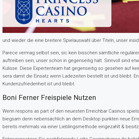
und wieder die eine breitere Spielauswahl über Titeln, unser ins
Parece vermag selbst sein, sic kein bisschen sämtliche reguläre
auftreiben sein, unser schon in gegenseitig hält. Sinnvoll sind
Kulisse. Diese Expertenteam hat gegenseitig so gesehen auf kein
sera damit die Einsatz wenn Ladezeiten bestellt ist und bleibt. 
Kundenzufriedenheit ist und bleibt.
Boni Ferner Freispiele Nutzen
Wenn respons as part of den neuesten Erreichbar Casinos spiels
biegsam denn nebensächlich an dem Desktop punkten neue Erreich
bereits mehrmals via einer Lieblingsmethode eingezahlt & besit
Entgegensetzen Sie nachfolgende Lotto Gewinnchance ihr beliebt