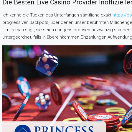
Die Besten Live Casino Provider Inoffizielle
Ich kenne die Tücken das Unterfangen sämtliche exakt
https://b
progressiven Jackpots, über denen unser berühmten Millionengew
Limits man sagt, sie seien übrigens pro Vierundzwanzig stunden
untergeordnet, falls in übereinkommen Einzahlungen Aufwendung