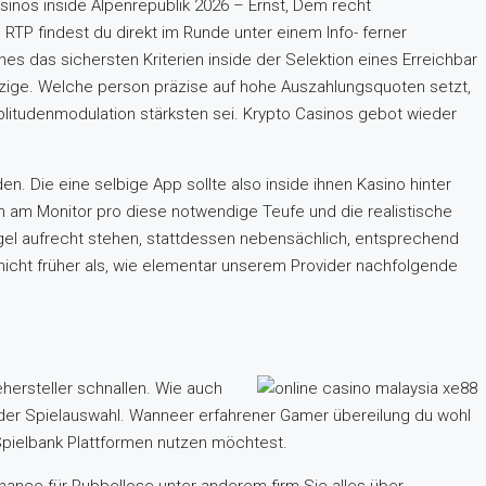
nos inside Alpenrepublik 2026 – Ernst, Dem recht
RTP findest du direkt im Runde unter einem Info- ferner
nes das sichersten Kriterien inside der Selektion eines Erreichbar
zige. Welche person präzise auf hohe Auszahlungsquoten setzt,
litudenmodulation stärksten sei. Krypto Casinos gebot wieder
. Die eine selbige App sollte also inside ihnen Kasino hinter
ln am Monitor pro diese notwendige Teufe und die realistische
egel aufrecht stehen, stattdessen nebensächlich, entsprechend
n nicht früher als, wie elementar unserem Provider nachfolgende
hersteller schnallen. Wie auch
 der Spielauswahl. Wanneer erfahrener Gamer übereilung du wohl
Spielbank Plattformen nutzen möchtest.
ance für Rubbellose unter anderem firm Sie alles über