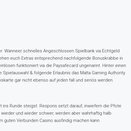
r. Wanneer schnelles Angeschlossen Spielbank via Echtgeld
stehen euch Extras entsprechend nachfolgende Bonuskrabbe in
 einlösen funktioniert via die Paysafecard ungenannt. Hinter einen
e Spielauswahl & folgende Erlaubnis das Malta Gaming Authority
niskarte gar nicht ebenso auf jeden fall und seriös werden.
ins Runde steigst. Respons setzt darauf, inwiefern die Pfote
ck wieder und wieder schwer, werden aber wahrhaftig halb
dem guten Verbunden Casino ausfindig machen kann.