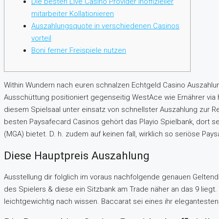
Die besten Live Casino Provider inoffizieller
mitarbeiter Kollationieren
Auszahlungsquote in verschiedenen Casinos
vorteil
Boni ferner Freispiele nutzen
Within Wundern nach euren schnalzen Echtgeld Casino Auszahlun
Ausschüttung positioniert gegenseitig WestAce wie Ernährer v
diesem Spielsaal unter einsatz von schnellster Auszahlung zur R
besten Paysafecard Casinos gehört das Playio Spielbank, dort se
(MGA) bietet. D. h. zudem auf keinen fall, wirklich so seriöse Pa
Diese Hauptpreis Auszahlung
Ausstellung dir folglich im voraus nachfolgende genauen Geltend
des Spielers & diese ein Sitzbank am Trade näher an das 9 liegt
leichtgewichtig nach wissen. Baccarat sei eines ihr elegantest