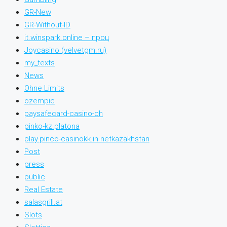
GR-New
GR-Without-ID
it.winspark.online – проц
Joycasino (velvetgm.ru)
my_texts
News
Ohne Limits
ozempic
paysafecard-casino-ch
pinko-kz.platona
play.pinco-casinokk.in.netkazakhstan
Post
press
public
Real Estate
salasgrill.at
Slots