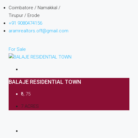
Coimbatore / Namakkal /
Tirupur / Erode
+91 9080474156
aramrealtors.off@gmail.com
For Sale
BALAJE RESIDENTIAL TOWN
₹6,.75
7 ACRES