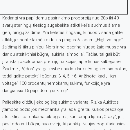
Kadangi yra papildomų pasirinkimo proporcijų nuo 20p iki 40
svarų sterlingų, tiesiog sugebėkite atlikti kelis sukimus šiame
gerų pinigų žaidime. Yra keletas žingsnių, kuriuos visada galite
atlikti, jei norite laimėti didelius pinigus žaisdami „High voltage“
žaidimą iš tikrų pinigų. Nors ir ne, pagrindiniuose žaidimuose yra
dar du atsitiktiniai būgnų laukiniai simboliai. Tačiau tai gali būti
įtraukta į papildomas premijų funkcijas, apie kurias kalbėjome.
Žaidime „Pėdos“ yra galimybė naudoti laukinės ugnies simbolius,
todėl galite patekti į būgnus: 3, 4, 5 ir 6. Ar žinote, kad „High
voltage“ 100 procentų nemokamų sukimų funkcijoje yra
daugiausia 15 papildomų sukimų?
Palieskite didžiulį ekologišką sukimo variantą. Rizika Aukštos
įtampos pozicijos mechanika yra labai greita. Kulkos pradžioje
atsitiktinai parenkama piktograma, kuri tampa lipnia „Crazy“, jei ji
pasirodo ant būgnų nuo dviejų iki penkių. Naujas populiariausias