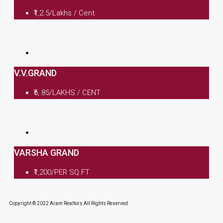
₹1,2.5/Lakhs / Cent
V.V.GRAND
₹6,.85/LAKHS / CENT
VARSHA GRAND
₹1,200/PER SQ.FT
Copyright © 2022 Aram Realtors All Rights Reserved.