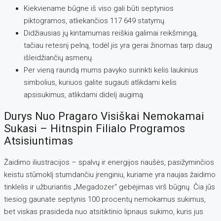
Kiekviename būgne iš viso gali būti septynios
piktogramos, atliekančios 117 649 statymų.
Didžiausias jų kintamumas reiškia galimai reikšmingą,
tačiau retesnį pelną, todėl jis yra gerai žinomas tarp daug
išleidžiančių asmenų.
Per vieną raundą mums pavyko surinkti kelis laukinius
simbolius, kuriuos galite sugauti atlikdami kelis
apsisukimus, atlikdami didelį augimą.
Durys Nuo Pragaro Visiškai Nemokamai
Sukasi – Hitnspin Filialo Programos
Atsisiuntimas
Žaidimo iliustracijos – spalvų ir energijos riaušės, pasižyminčios
keistu stūmoklį stumdančiu įrenginiu, kuriame yra naujas žaidimo
tinklelis ir užburiantis „Megadozer“ gebėjimas virš būgnų. Čia jūs
tiesiog gaunate septynis 100 procentų nemokamus sukimus,
bet viskas prasideda nuo atsitiktinio lipnaus sukimo, kuris jus