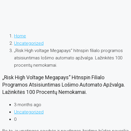
Home
Uncategorized
„Risk High voltage Megapays“ hitnspin filialo programos
atsisiuntimas lošimo automato apžvalga. Lažinkitės 100
procentų nemokamai.
„Risk High Voltage Megapays“ Hitnspin Filialo
Programos Atsisiuntimas Lošimo Automato Apžvalga.
Lažinkitės 100 Procentų Nemokamai.
3 months ago
Uncategorized
0
Be to, jo ypatingos savybės ir naudingas žaidimo būdas paverčia