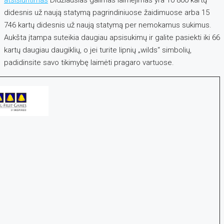
didesnis už naują statymą pagrindiniuose žaidimuose arba 15
746 kartų didesnis už naują statymą per nemokamus sukimus.
Aukšta įtampa suteikia daugiau apsisukimų ir galite pasiekti iki 66
kartų daugiau daugiklių, o jei turite lipnių „wilds“ simbolių,
padidinsite savo tikimybę laimėti pragaro vartuose.