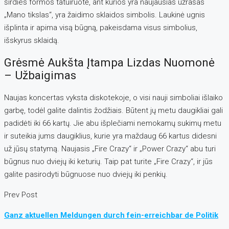
širdies formos tatuiruotė, ant kurios yra naujausias užrašas
„Mano tikslas“, yra žaidimo sklaidos simbolis. Laukinė ugnis
išplinta ir apima visą būgną, pakeisdama visus simbolius,
išskyrus sklaidą.
Grėsmė Aukšta Įtampa Lizdas Nuomonė
– Užbaigimas
Naujas koncertas vyksta diskotekoje, o visi nauji simboliai išlaiko
garbę, todėl galite dalintis žodžiais. Būtent jų metu daugikliai gali
padidėti iki 66 kartų. Jie abu išplečiami nemokamų sukimų metu
ir suteikia jums daugiklius, kurie yra maždaug 66 kartus didesni
už jūsų statymą. Naujasis „Fire Crazy“ ir „Power Crazy“ abu turi
būgnus nuo dviejų iki keturių. Taip pat turite „Fire Crazy“, ir jūs
galite pasirodyti būgnuose nuo dviejų iki penkių.
Prev Post
Ganz aktuellen Meldungen durch fein-erreichbar de Politik