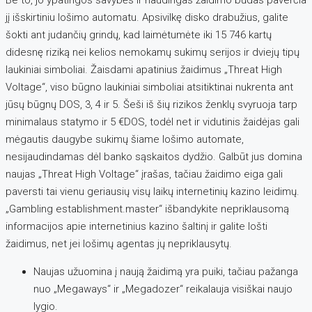
jį išskirtiniu lošimo automatu. Apsivilkę disko drabužius, galite
šokti ant judančių grindų, kad laimėtumėte iki 15 746 kartų
didesnę riziką nei kelios nemokamų sukimų serijos ir dviejų tipų
laukiniai simboliai. Žaisdami apatinius žaidimus „Threat High
Voltage“, viso būgno laukiniai simboliai atsitiktinai nukrenta ant
jūsų būgnų DOS, 3, 4 ir 5.
Šeši iš šių rizikos ženklų svyruoja tarp
minimalaus statymo ir 5 €DOS, todėl net ir vidutinis žaidėjas gali
mėgautis daugybe sukimų šiame lošimo automate,
nesijaudindamas dėl banko sąskaitos dydžio. Galbūt jus domina
naujas „Threat High Voltage“ įrašas, tačiau žaidimo eiga gali
paversti tai vienu geriausių visų laikų internetinių kazino leidimų.
„Gambling establishment.master“ išbandykite nepriklausomą
informacijos apie internetinius kazino šaltinį ir galite lošti
žaidimus, net jei lošimų agentas jų nepriklausytų.
Naujas užuomina į naują žaidimą yra puiki, tačiau pažanga
nuo „Megaways“ ir „Megadozer“ reikalauja visiškai naujo
lygio.