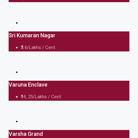
Sri Kumaran Nagar
₹3.6/Lakhs / Cent
Varuna Enclave
₹14,.25/Lakhs / Cent
Varsha Grand