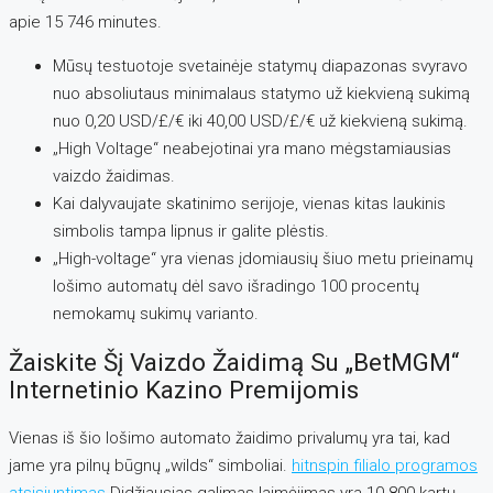
apie 15 746 minutes.
Mūsų testuotoje svetainėje statymų diapazonas svyravo
nuo absoliutaus minimalaus statymo už kiekvieną sukimą
nuo 0,20 USD/£/€ iki 40,00 USD/£/€ už kiekvieną sukimą.
„High Voltage“ neabejotinai yra mano mėgstamiausias
vaizdo žaidimas.
Kai dalyvaujate skatinimo serijoje, vienas kitas laukinis
simbolis tampa lipnus ir galite plėstis.
„High-voltage“ yra vienas įdomiausių šiuo metu prieinamų
lošimo automatų dėl savo išradingo 100 procentų
nemokamų sukimų varianto.
Žaiskite Šį Vaizdo Žaidimą Su „BetMGM“
Internetinio Kazino Premijomis
Vienas iš šio lošimo automato žaidimo privalumų yra tai, kad
jame yra pilnų būgnų „wilds“ simboliai.
hitnspin filialo programos
atsisiuntimas
Didžiausias galimas laimėjimas yra 10 800 kartų