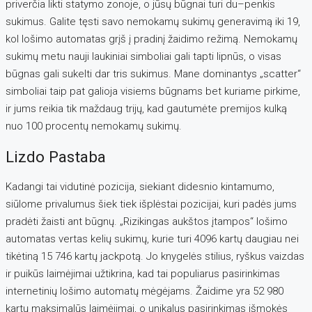
priverčia likti statymo zonoje, o jūsų būgnai turi du–penkis
sukimus. Galite tęsti savo nemokamų sukimų generavimą iki 19,
kol lošimo automatas grįš į pradinį žaidimo režimą. Nemokamų
sukimų metu nauji laukiniai simboliai gali tapti lipnūs, o visas
būgnas gali sukelti dar tris sukimus. Mane dominantys „scatter“
simboliai taip pat galioja visiems būgnams bet kuriame pirkime,
ir jums reikia tik maždaug trijų, kad gautumėte premijos kulką
nuo 100 procentų nemokamų sukimų.
Lizdo Pastaba
Kadangi tai vidutinė pozicija, siekiant didesnio kintamumo,
siūlome privalumus šiek tiek išplėstai pozicijai, kuri padės jums
pradėti žaisti ant būgnų. „Rizikingas aukštos įtampos“ lošimo
automatas vertas kelių sukimų, kurie turi 4096 kartų daugiau nei
tikėtiną 15 746 kartų jackpotą. Jo knygelės stilius, ryškus vaizdas
ir puikūs laimėjimai užtikrina, kad tai populiarus pasirinkimas
internetinių lošimo automatų mėgėjams. Žaidime yra 52 980
kartų maksimalūs laimėjimai, o unikalus pasirinkimas išmokės