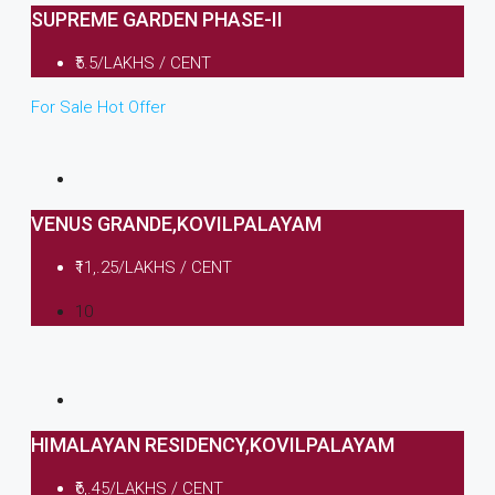
SUPREME GARDEN PHASE-II
₹5.5/LAKHS / CENT
For Sale
Hot Offer
VENUS GRANDE,KOVILPALAYAM
₹11,.25/LAKHS / CENT
10
HIMALAYAN RESIDENCY,KOVILPALAYAM
₹6,.45/LAKHS / CENT