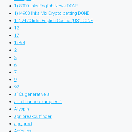
1) 8000 links English News DONE
1)14980 links Mix Crypto betting DONE
11) 2470 links English Casino (US) DONE
12
17
1xBet
2
3
6
7
9
92
a16z generative ai
ai in finance examples 1
Allyspin
apr_breakoutfinder
apr_prod
Articulos