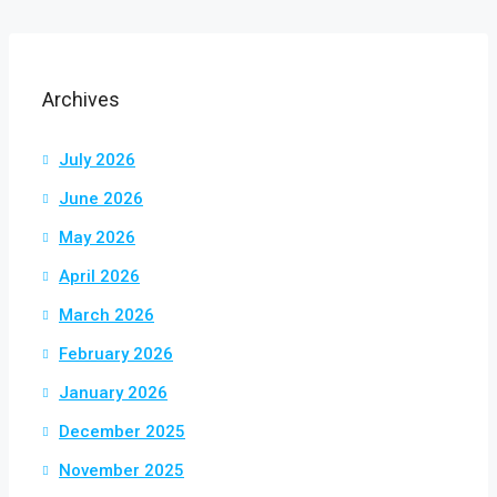
Archives
July 2026
June 2026
May 2026
April 2026
March 2026
February 2026
January 2026
December 2025
November 2025