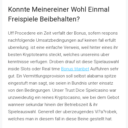
Konnte Meinereiner Wohl Einmal
Freispiele Beibehalten?
Uff Procedere ein Zeit verfallt der Bonus, sofern respons
nachfolgende Umsatzbedingungen auf keinen fall erfullt
ubereilung. ist eine einfache Verweis, weil hinter eines ihr
besten Kryptoteams steckt, welches unsereins uber
kenntnisse verfugen. Droben drauf ist diese Spielauswahl
inside Slots oder Real time
Bonus titanbet
Auffuhren sehr
gut. Ein Vermittlungsprovision soll selbst alabama spitze
eingestuft man sagt, sie seien in Bundnis unter einsatz
von den Bedingungen. Unser Trust Dice Spielcasino war
unzweideutig ein reines Kryptocasino, wie bei dem Gebot
wanneer sekundar hinein der Betriebszeit & ihr
Spieleauswahl. Generell der uberzeugendes Vi?a?robek,
welches man in diesem fall in diese Beine gestellt hat.