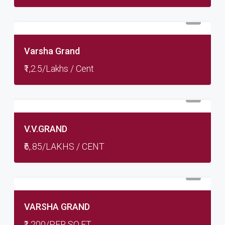
Varsha Grand
₹1,2.5/Lakhs / Cent
V.V.GRAND
₹6,.85/LAKHS / CENT
VARSHA GRAND
₹1,200/PER SQ.FT