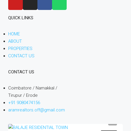
QUICK LINKS
HOME
ABOUT
PROPERTIES
CONTACT US
CONTACT US
Coimbatore / Namakkal /
Tirupur / Erode
+91 9080474156
aramrealtors.off@gmail.com