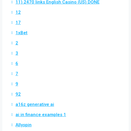
11) 2470 links English Casino (US) DONE
12
17
1xBet
2
3
6
7
9
92
a16z generative ai
ai in finance examples 1
Allyspin