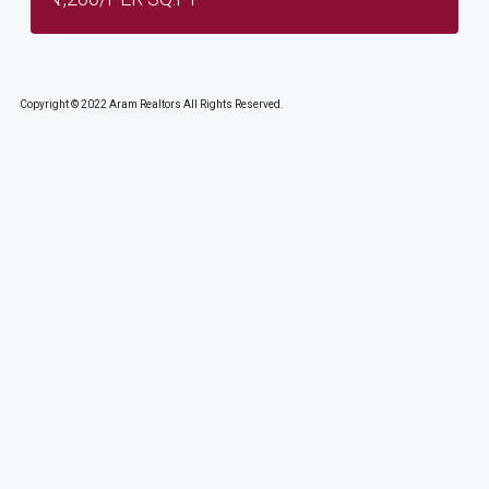
Copyright © 2022 Aram Realtors All Rights Reserved.
Enquiry Form
Please enable JavaScript in your browser to complete this f
Name
*
Mobile no.
*
Email
Location
*
Sub