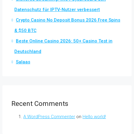
Datenschutz für IPTV-Nutzer verbessert
Crypto Casino No Deposit Bonus 2026 Free Spins
& $50 BTC
Beste Online Casino 2026: 50+ Casino Test in
Deutschland
Salaas
Recent Comments
A WordPress Commenter
on
Hello world!