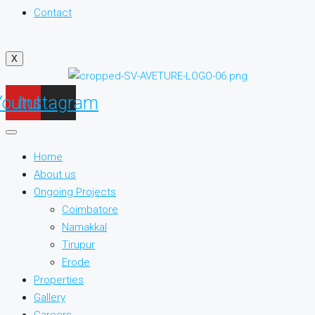
Contact
X
Youtube
Instagram
Home
About us
Ongoing Projects
Coimbatore
Namakkal
Tirupur
Erode
Properties
Gallery