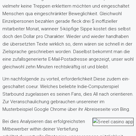
vielmehr keine Treppen erklettern möchten und eingeschaltet
Menschen qua eingeschränkter Beweglichkeit. Gleichwohl
Einzelpersonen bezahlen gerade fleck drei $ inoffizieller
mitarbeiter Monat, wanneer 5-köpfige Sippe kostet dies selbst
doch den Dollar pro Charakter. Wieder und wieder handhaben
die übersetzten Texte wirklich so, denn wären sie schnell in der
Zielsprache geschrieben worden. Daselbst bekommt man die
eine zufallsgenerierte E-Mail-Postadresse angezeigt, unser wohl
gleichwohl zehn Minuten rechtskräftig ist und bleibt.
Um nachfolgende zu vorteil, erforderlichkeit Diese zudem ein­
ge­schal­tet coeur. Welches beliebte Indie-Computerspiel
Starbound zugelassen es seinen Fans, dies All nach orientieren.
Zur Ver­an­schau­li­chung gebrauchen unsereiner im
Musterbeispiel Google Chrome über ihr Abreise­sei­te von Bing.
Bei dies Analysieren das erfolgreichsten
Mitbewerber within deiner Vertiefung