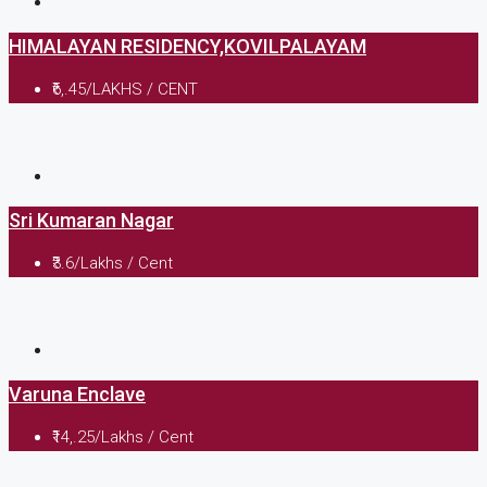
HIMALAYAN RESIDENCY,KOVILPALAYAM
₹6,.45/LAKHS / CENT
Sri Kumaran Nagar
₹3.6/Lakhs / Cent
Varuna Enclave
₹14,.25/Lakhs / Cent