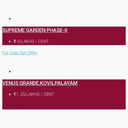
SUPREME GARDEN PHASE-II
₹5.5/LAKHS / CENT
For Sale
Hot Offer
VENUS GRANDE,KOVILPALAYAM
₹11,.25/LAKHS / CENT
10