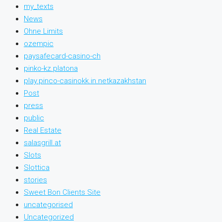
my_texts
News
Ohne Limits
ozempic
paysafecard-casino-ch
pinko-kz.platona
play.pinco-casinokk.in.netkazakhstan
Post
press
public
Real Estate
salasgrill.at
Slots
Slottica
stories
Sweet Bon Clients Site
uncategorised
Uncategorized