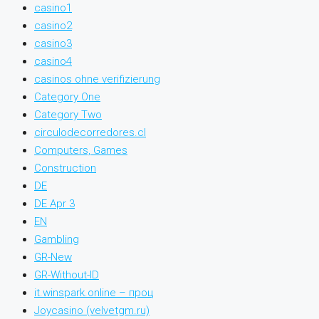
casino1
casino2
casino3
casino4
casinos ohne verifizierung
Category One
Category Two
circulodecorredores.cl
Computers, Games
Construction
DE
DE Apr 3
EN
Gambling
GR-New
GR-Without-ID
it.winspark.online – проц
Joycasino (velvetgm.ru)