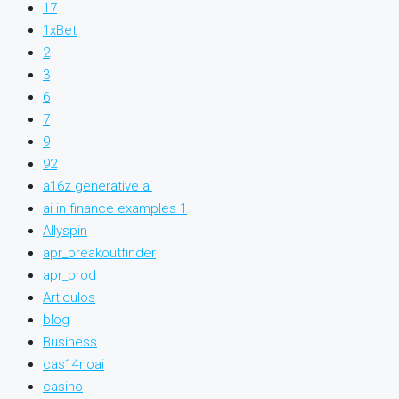
17
1xBet
2
3
6
7
9
92
a16z generative ai
ai in finance examples 1
Allyspin
apr_breakoutfinder
apr_prod
Articulos
blog
Business
cas14noai
casino