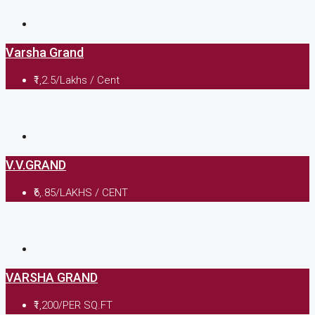
Varsha Grand
₹1,2.5/Lakhs / Cent
V.V.GRAND
₹6,.85/LAKHS / CENT
VARSHA GRAND
₹1,200/PER SQ.FT