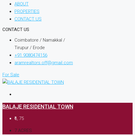
ABOUT
PROPERTIES
CONTACT US
CONTACT US
Coimbatore / Namakkal /
Tirupur / Erode
+91 9080474156
aramrealtors.off@gmail.com
For Sale
BALAJE RESIDENTIAL TOWN
₹6,.75
7 ACRES