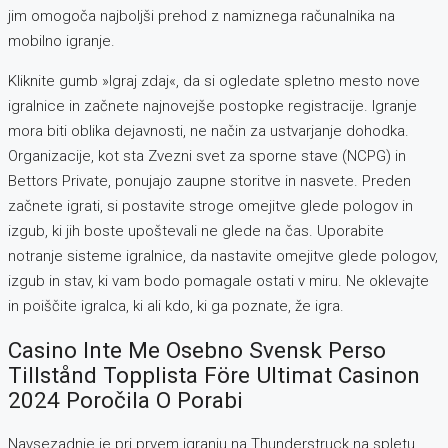
jim omogoča najboljši prehod z namiznega računalnika na
mobilno igranje.
Kliknite gumb »Igraj zdaj«, da si ogledate spletno mesto nove
igralnice in začnete najnovejše postopke registracije. Igranje
mora biti oblika dejavnosti, ne način za ustvarjanje dohodka.
Organizacije, kot sta Zvezni svet za sporne stave (NCPG) in
Bettors Private, ponujajo zaupne storitve in nasvete. Preden
začnete igrati, si postavite stroge omejitve glede pologov in
izgub, ki jih boste upoštevali ne glede na čas. Uporabite
notranje sisteme igralnice, da nastavite omejitve glede pologov,
izgub in stav, ki vam bodo pomagale ostati v miru. Ne oklevajte
in poiščite igralca, ki ali kdo, ki ga poznate, že igra.
Casino Inte Me Osebno Svensk Perso
Tillstånd Topplista Före Ultimat Casinon
2024 Poročila O Porabi
Navsezadnje je pri prvem igranju na Thunderstruck na spletu