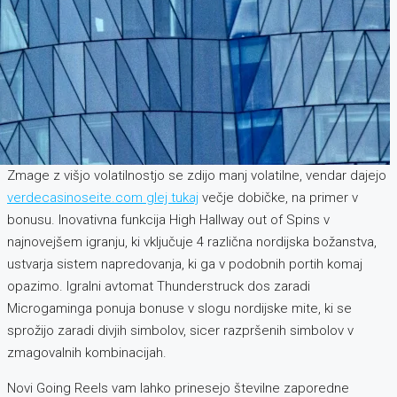
Zmage z višjo volatilnostjo se zdijo manj volatilne, vendar dajejo
verdecasinoseite.com glej tukaj
večje dobičke, na primer v
bonusu. Inovativna funkcija High Hallway out of Spins v
najnovejšem igranju, ki vključuje 4 različna nordijska božanstva,
ustvarja sistem napredovanja, ki ga v podobnih portih komaj
opazimo. Igralni avtomat Thunderstruck dos zaradi
Microgaminga ponuja bonuse v slogu nordijske mite, ki se
sprožijo zaradi divjih simbolov, sicer razpršenih simbolov v
zmagovalnih kombinacijah.
Novi Going Reels vam lahko prinesejo številne zaporedne