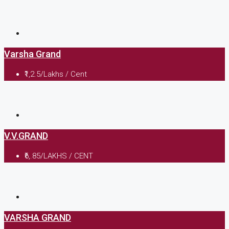
Varsha Grand
₹1,2.5/Lakhs / Cent
V.V.GRAND
₹6,.85/LAKHS / CENT
VARSHA GRAND