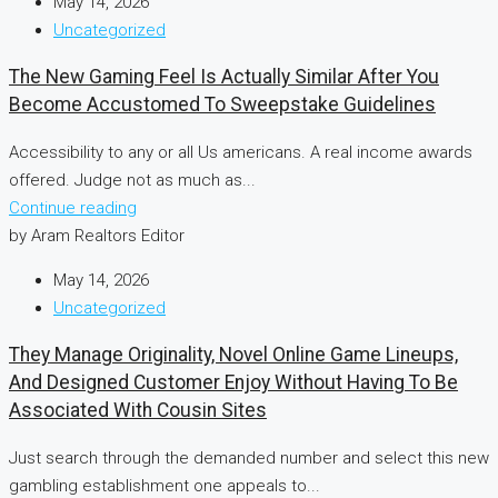
May 14, 2026
Uncategorized
The New Gaming Feel Is Actually Similar After You
Become Accustomed To Sweepstake Guidelines
Accessibility to any or all Us americans. A real income awards
offered. Judge not as much as...
Continue reading
by Aram Realtors Editor
May 14, 2026
Uncategorized
They Manage Originality, Novel Online Game Lineups,
And Designed Customer Enjoy Without Having To Be
Associated With Cousin Sites
Just search through the demanded number and select this new
gambling establishment one appeals to...