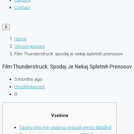
Careers
Contact
X
Home
Uncategorized
Film Thunderstruck: spodaj je nekaj spletnih prenosov
Film Thunderstruck: Spodaj Je Nekaj Spletnih Prenosov
3 months ago
Uncategorized
0
Vsebina
Casino inte me osebno svensk perso tillstånd