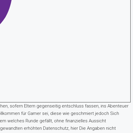
chen, sofern Eltern gegenseitig entschluss fassen, ins Abenteuer
ollkommen für Gamer sei, diese wie geschmiert jedoch Sich
m welches Runde gefällt, ohne finanzielles Aussicht
angewandten erhöhten Datenschutz, hier Die Angaben nicht