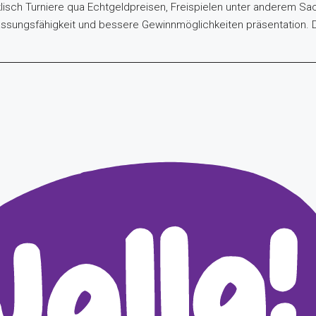
lisch Turniere qua Echtgeldpreisen, Freispielen unter anderem S
assungsfähigkeit und bessere Gewinnmöglichkeiten präsentation. D