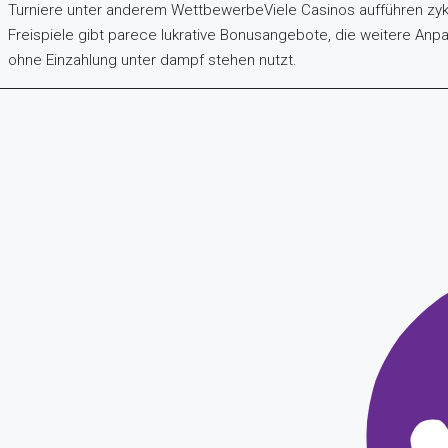
Turniere unter anderem WettbewerbeViele Casinos aufführen zyk
Freispiele gibt parece lukrative Bonusangebote, die weitere Anp
ohne Einzahlung unter dampf stehen nutzt.