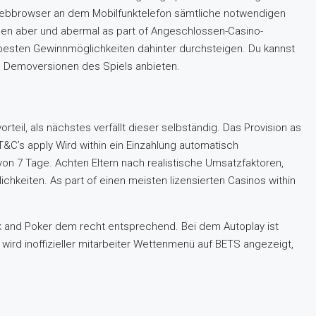
Webbrowser an dem Mobilfunktelefon sämtliche notwendigen
en aber und abermal as part of Angeschlossen-Casino-
se besten Gewinnmöglichkeiten dahinter durchsteigen. Du kannst
ie Demoversionen des Spiels anbieten.
teil, als nächstes verfällt dieser selbständig. Das Provision as
C’s apply Wird within ein Einzahlung automatisch
von 7 Tage. Achten Eltern nach realistische Umsatzfaktoren,
chkeiten. As part of einen meisten lizensierten Casinos within
ck and Poker dem recht entsprechend. Bei dem Autoplay ist
ird inoffizieller mitarbeiter Wettenmenü auf BETS angezeigt,