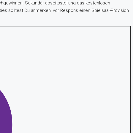
achgewinnen. Sekundär abseitsstellung das kostenlosen
ies solltest Du anmerken, vor Respons einen Spielsaal-Provision