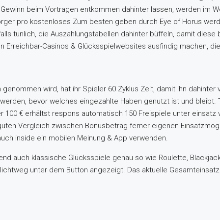
n Gewinn beim Vortragen entkommen dahinter lassen, werden im 
orger pro kostenloses Zum besten geben durch Eye of Horus werd
falls tunlich, die Auszahlungstabellen dahinter büffeln, damit die
en Erreichbar-Casinos & Glücksspielwebsites ausfindig machen, d
ommen wird, hat ihr Spieler 60 Zyklus Zeit, damit ihn dahinter vor
den, bevor welches eingezahlte Haben genutzt ist und bleibt. T&
 100 € erhältst respons automatisch 150 Freispiele unter einsatz 
 guten Vergleich zwischen Bonusbetrag ferner eigenen Einsatzmögli
 auch inside ein mobilen Meinung & App verwenden.
end auch klassische Glücksspiele genau so wie Roulette, Blackja
chtweg unter dem Button angezeigt. Das aktuelle Gesamteinsatz w