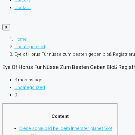
Careers
Contact
X
Home
Uncategorized
Eye of Horus Für nüsse zum besten geben bloß Registrier
Eye Of Horus Für Nüsse Zum Besten Geben Bloß Registr
3 months ago
Uncategorized
0
Content
Diese schaubild bei dem Innerster planet Slot