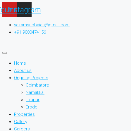
Youtube
Instagram
vairamsubbaiah@gmail.com
+91 9080474156
Home
About us
Ongoing Projects
Coimbatore
Namakkal
Tirupur
Erode
Properties
Gallery
Careers