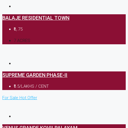
BALAJE RESIDENTIAL TOWN
₹6,.75
7 ACRES
SUPREME GARDEN PHASE-II
₹5.5/LAKHS / CENT
For Sale
Hot Offer
VENUS GRANDE,KOVILPALAYAM