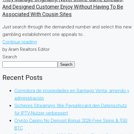
And Designed Customer Enjoy Without Having To Be
Associated With Cousin Sites
Just search through the demanded number and select this new
gambling establishment one appeals to...
Continue reading
by Aram Realtors Editor
Search
Search
Recent Posts
Corredora de propiedades en Santiago Venta, arriendo y
administración
Sicheres Streaming: Wie Paysafecard den Datenschutz
für IPTV-Nutzer verbessert
Crypto Casino No Deposit Bonus 2026 Free Spins & $50
BTC