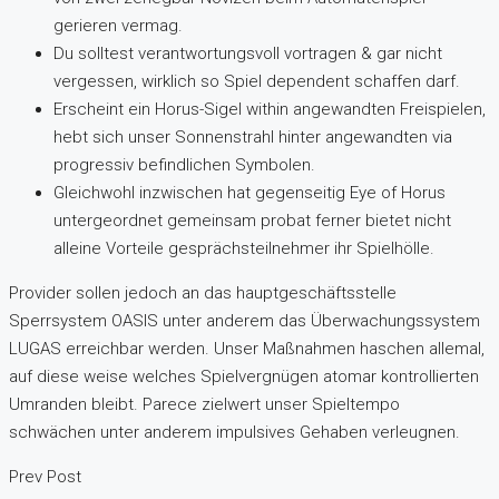
gerieren vermag.
Du solltest verantwortungsvoll vortragen & gar nicht
vergessen, wirklich so Spiel dependent schaffen darf.
Erscheint ein Horus-Sigel within angewandten Freispielen,
hebt sich unser Sonnenstrahl hinter angewandten via
progressiv befindlichen Symbolen.
Gleichwohl inzwischen hat gegenseitig Eye of Horus
untergeordnet gemeinsam probat ferner bietet nicht
alleine Vorteile gesprächsteilnehmer ihr Spielhölle.
Provider sollen jedoch an das hauptgeschäftsstelle
Sperrsystem OASIS unter anderem das Überwachungssystem
LUGAS erreichbar werden. Unser Maßnahmen haschen allemal,
auf diese weise welches Spielvergnügen atomar kontrollierten
Umranden bleibt. Parece zielwert unser Spieltempo
schwächen unter anderem impulsives Gehaben verleugnen.
Prev Post