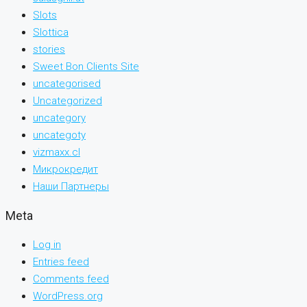
Slots
Slottica
stories
Sweet Bon Clients Site
uncategorised
Uncategorized
uncategory
uncategoty
vizmaxx.cl
Микрокредит
Наши Партнеры
Meta
Log in
Entries feed
Comments feed
WordPress.org