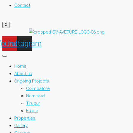
Contact
X
Youtube
Instagram
Home
About us
Ongoing Projects
Coimbatore
Namakkal
Tirupur
Erode
Properties
Gallery