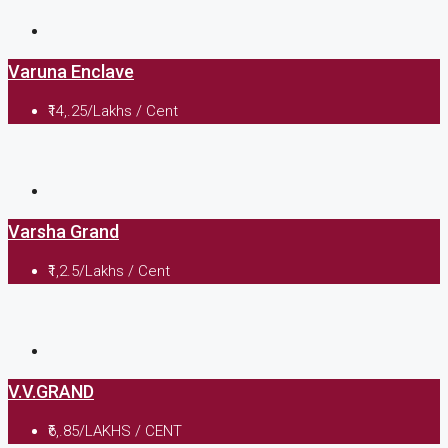
Varuna Enclave
₹14,.25/Lakhs / Cent
Varsha Grand
₹1,2.5/Lakhs / Cent
V.V.GRAND
₹6,.85/LAKHS / CENT