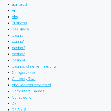
apr_prod
Articulos
blog
Business
cas14noai
casino
casino1
casino2
casino3
casino4
casinos ohne verifizierung
Category One
Category Two
circulodecorredores.cl
Computers, Games
Construction
DE
DE Apr 3