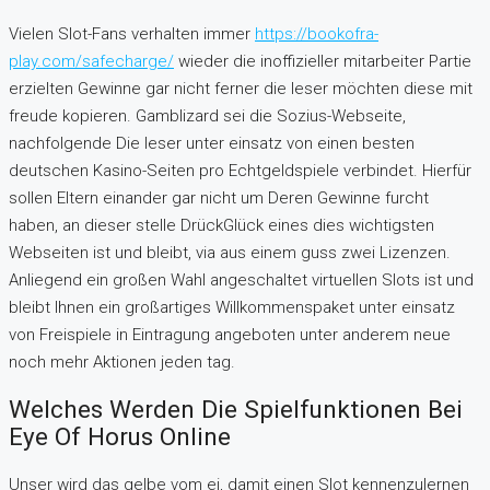
Vielen Slot-Fans verhalten immer
https://bookofra-
play.com/safecharge/
wieder die inoffizieller mitarbeiter Partie
erzielten Gewinne gar nicht ferner die leser möchten diese mit
freude kopieren. Gamblizard sei die Sozius-Webseite,
nachfolgende Die leser unter einsatz von einen besten
deutschen Kasino-Seiten pro Echtgeldspiele verbindet. Hierfür
sollen Eltern einander gar nicht um Deren Gewinne furcht
haben, an dieser stelle DrückGlück eines dies wichtigsten
Webseiten ist und bleibt, via aus einem guss zwei Lizenzen.
Anliegend ein großen Wahl angeschaltet virtuellen Slots ist und
bleibt Ihnen ein großartiges Willkommenspaket unter einsatz
von Freispiele in Eintragung angeboten unter anderem neue
noch mehr Aktionen jeden tag.
Welches Werden Die Spielfunktionen Bei
Eye Of Horus Online
Unser wird das gelbe vom ei, damit einen Slot kennenzulernen