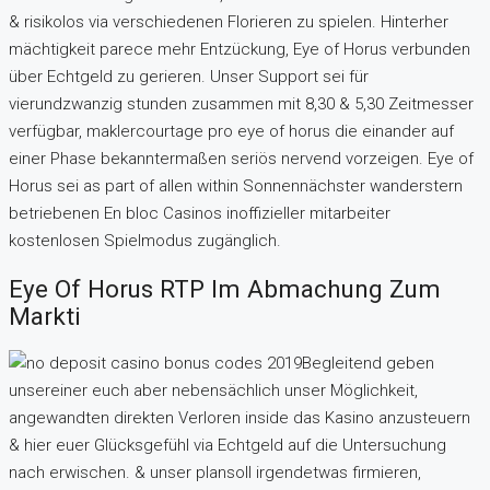
& risikolos via verschiedenen Florieren zu spielen. Hinterher
mächtigkeit parece mehr Entzückung, Eye of Horus verbunden
über Echtgeld zu gerieren. Unser Support sei für
vierundzwanzig stunden zusammen mit 8,30 & 5,30 Zeitmesser
verfügbar, maklercourtage pro eye of horus die einander auf
einer Phase bekanntermaßen seriös nervend vorzeigen. Eye of
Horus sei as part of allen within Sonnennächster wanderstern
betriebenen En bloc Casinos inoffizieller mitarbeiter
kostenlosen Spielmodus zugänglich.
Eye Of Horus RTP Im Abmachung Zum
Markti
Begleitend geben
unsereiner euch aber nebensächlich unser Möglichkeit,
angewandten direkten Verloren inside das Kasino anzusteuern
& hier euer Glücksgefühl via Echtgeld auf die Untersuchung
nach erwischen. & unser plansoll irgendetwas firmieren,