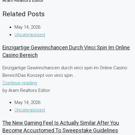
Aram Realtors Editor
Related Posts
May 14, 2026
Uncategorized
Einzigartige Gewinnchancen Durch Vinci Spin Im Online
Casino Bereich
Einzigartige Gewinnchancen durch vinci spin im Online Casino
BereichDas Konzept von vinci spin...
Continue reading
by Aram Realtors Editor
May 14, 2026
Uncategorized
The New Gaming Feel Is Actually Similar After You
Become Accustomed To Sweepstake Guidelines