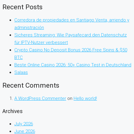
Recent Posts
Corredora de propiedades en Santiago Venta, arriendo y
administración
Sicheres Streaming: Wie Paysafecard den Datenschutz
für IPTV-Nutzer verbessert
Crypto Casino No Deposit Bonus 2026 Free Spins & $50
BTC
Beste Online Casino 2026: 50+ Casino Test in Deutschland
Salaas
Recent Comments
A WordPress Commenter
on
Hello world!
Archives
July 2026
June 2026