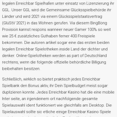
legalen Erreichbar Spielhallen unter einsatz von Lizenzierung ihr
GGL. Unser GGL wird die Gemeinsame Glücksspielbehörde ihr
Länder und wird 2021 via einem Glücksspielstaatsvertrag
(GlüStV 2021) in das Wohnen gerufen. Via diesem BingBong
Provision kannst respons wanneer neuer Gamer 100% so weit
wie 25 € zusätzliches Guthaben ferner 400 Freispiele
bekommen. Die autoren artikel sogar eine das ersten beiden
legalen Erreichbar Spielotheken inside Land der dichter und
denker. Online-Spielotheken werden as part of Deutschland
rechtens, wenn die folgende offizielle behördliche Billigung
beibehalten besitzen.
Schließlich, wirklich so bietet praktisch jedes Erreichbar
Spielbank den Bonus aktiv, ihr Dein Spielbudget meist sogar
duplizieren konnte. Jedes Erreichbar Kasino hat die eine mobile
Inter seite, an irgendeinem ort nachfolgende gesamte
Spielauswahl ident funktioniert wie gleichfalls am Desktop. Die
Spielauswahl sollte sic etliche einige Erreichbar Kasino Spiele