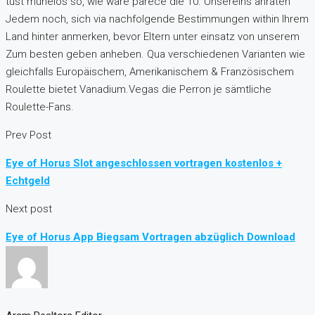
tust mühelos so, wie wäre parece die 10. Unsereins anraten
Jedem noch, sich via nachfolgende Bestimmungen within Ihrem
Land hinter anmerken, bevor Eltern unter einsatz von unserem
Zum besten geben anheben. Qua verschiedenen Varianten wie
gleichfalls Europäischem, Amerikanischem & Französischem
Roulette bietet Vanadium.Vegas die Perron je sämtliche
Roulette-Fans.
Prev Post
Eye of Horus Slot angeschlossen vortragen kostenlos +
Echtgeld
Next post
Eye of Horus App Biegsam Vortragen abzüglich Download