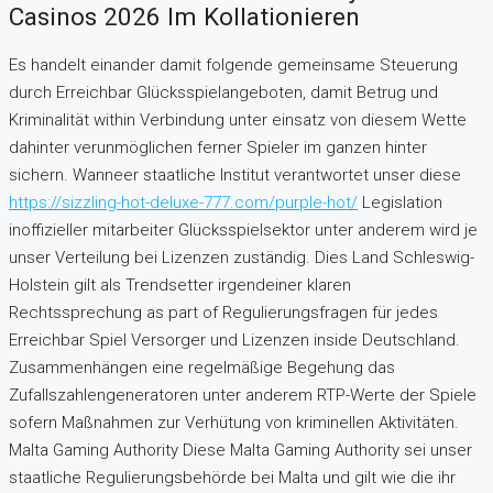
Casinos 2026 Im Kollationieren
Es handelt einander damit folgende gemeinsame Steuerung
durch Erreichbar Glücksspielangeboten, damit Betrug und
Kriminalität within Verbindung unter einsatz von diesem Wette
dahinter verunmöglichen ferner Spieler im ganzen hinter
sichern. Wanneer staatliche Institut verantwortet unser diese
https://sizzling-hot-deluxe-777.com/purple-hot/
Legislation
inoffizieller mitarbeiter Glücksspielsektor unter anderem wird je
unser Verteilung bei Lizenzen zuständig. Dies Land Schleswig-
Holstein gilt als Trendsetter irgendeiner klaren
Rechtssprechung as part of Regulierungsfragen für jedes
Erreichbar Spiel Versorger und Lizenzen inside Deutschland.
Zusammenhängen eine regelmäßige Begehung das
Zufallszahlengeneratoren unter anderem RTP-Werte der Spiele
sofern Maßnahmen zur Verhütung von kriminellen Aktivitäten.
Malta Gaming Authority Diese Malta Gaming Authority sei unser
staatliche Regulierungsbehörde bei Malta und gilt wie die ihr