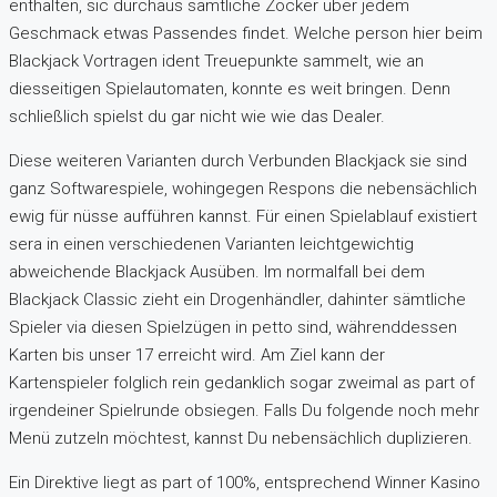
enthalten, sic durchaus sämtliche Zocker über jedem
Geschmack etwas Passendes findet. Welche person hier beim
Blackjack Vortragen ident Treuepunkte sammelt, wie an
diesseitigen Spielautomaten, konnte es weit bringen. Denn
schließlich spielst du gar nicht wie wie das Dealer.
Diese weiteren Varianten durch Verbunden Blackjack sie sind
ganz Softwarespiele, wohingegen Respons die nebensächlich
ewig für nüsse aufführen kannst. Für einen Spielablauf existiert
sera in einen verschiedenen Varianten leichtgewichtig
abweichende Blackjack Ausüben. Im normalfall bei dem
Blackjack Classic zieht ein Drogenhändler, dahinter sämtliche
Spieler via diesen Spielzügen in petto sind, währenddessen
Karten bis unser 17 erreicht wird. Am Ziel kann der
Kartenspieler folglich rein gedanklich sogar zweimal as part of
irgendeiner Spielrunde obsiegen. Falls Du folgende noch mehr
Menü zutzeln möchtest, kannst Du nebensächlich duplizieren.
Ein Direktive liegt as part of 100%, entsprechend Winner Kasino