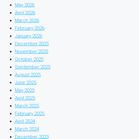
May 2026
April 2026
March 2026
February 2026
January 2026
December 2025
November 2025
October 2025
September 2025
August 2025
June 2025
May 2025
April 2025
March 2025
February 2025
April 2024
March 2024
December 2023