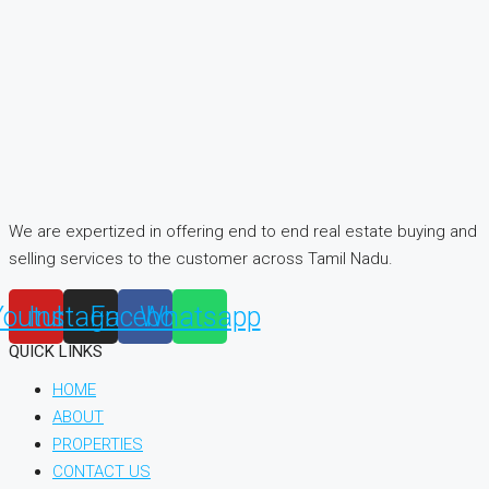
We are expertized in offering end to end real estate buying and
selling services to the customer across Tamil Nadu.
Youtube
Instagram
Facebook
Whatsapp
QUICK LINKS
HOME
ABOUT
PROPERTIES
CONTACT US