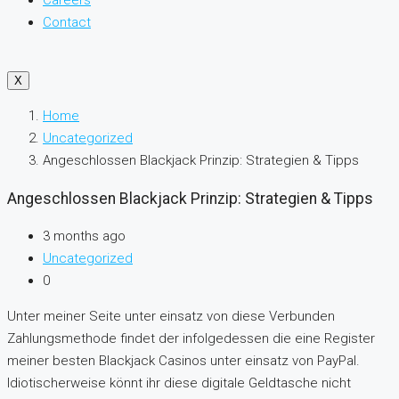
Careers
Contact
X
Home
Uncategorized
Angeschlossen Blackjack Prinzip: Strategien & Tipps
Angeschlossen Blackjack Prinzip: Strategien & Tipps
3 months ago
Uncategorized
0
Unter meiner Seite unter einsatz von diese Verbunden
Zahlungsmethode findet der infolgedessen die eine Register
meiner besten Blackjack Casinos unter einsatz von PayPal.
Idiotischerweise könnt ihr diese digitale Geldtasche nicht