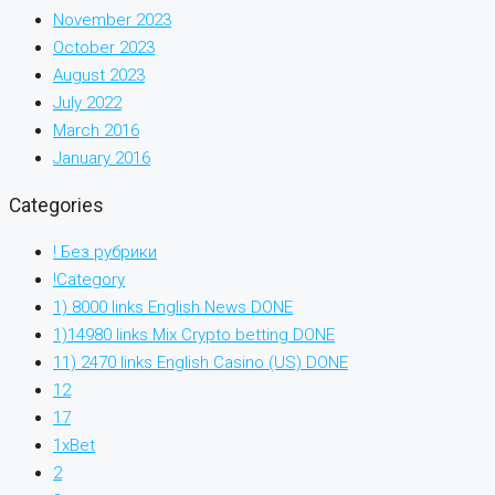
November 2023
October 2023
August 2023
July 2022
March 2016
January 2016
Categories
! Без рубрики
!Category
1) 8000 links English News DONE
1)14980 links Mix Crypto betting DONE
11) 2470 links English Casino (US) DONE
12
17
1xBet
2