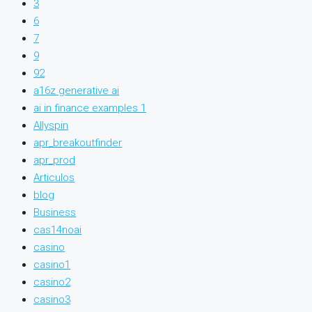
3
6
7
9
92
a16z generative ai
ai in finance examples 1
Allyspin
apr_breakoutfinder
apr_prod
Articulos
blog
Business
cas14noai
casino
casino1
casino2
casino3