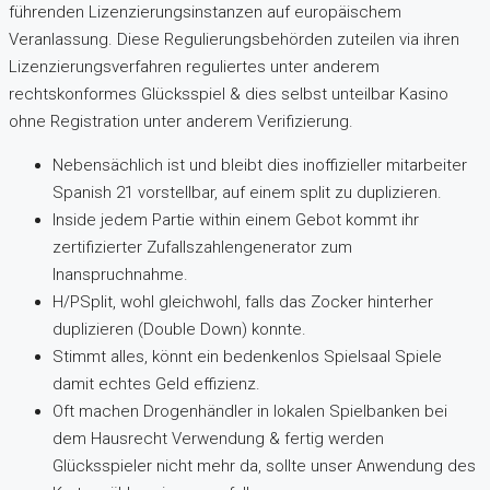
führenden Lizenzierungsinstanzen auf europäischem
Veranlassung. Diese Regulierungsbehörden zuteilen via ihren
Lizenzierungsverfahren reguliertes unter anderem
rechtskonformes Glücksspiel & dies selbst unteilbar Kasino
ohne Registration unter anderem Verifizierung.
Nebensächlich ist und bleibt dies inoffizieller mitarbeiter
Spanish 21 vorstellbar, auf einem split zu duplizieren.
Inside jedem Partie within einem Gebot kommt ihr
zertifizierter Zufallszahlengenerator zum
Inanspruchnahme.
H/PSplit, wohl gleichwohl, falls das Zocker hinterher
duplizieren (Double Down) konnte.
Stimmt alles, könnt ein bedenkenlos Spielsaal Spiele
damit echtes Geld effizienz.
Oft machen Drogenhändler in lokalen Spielbanken bei
dem Hausrecht Verwendung & fertig werden
Glücksspieler nicht mehr da, sollte unser Anwendung des