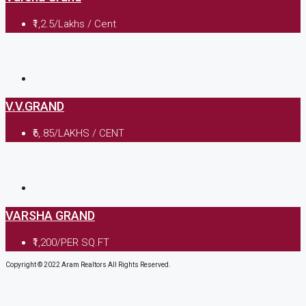
₹1,2.5/Lakhs / Cent
V.V.GRAND
₹6,.85/LAKHS / CENT
VARSHA GRAND
₹1,200/PER SQ.FT
Copyright © 2022 Aram Realtors All Rights Reserved.
Enquiry Form