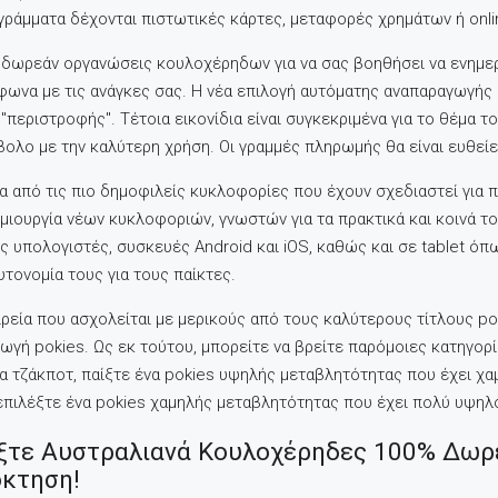
γράμματα δέχονται πιστωτικές κάρτες, μεταφορές χρημάτων ή onl
00% δωρεάν οργανώσεις κουλοχέρηδων για να σας βοηθήσει να ενη
να με τις ανάγκες σας. Η νέα επιλογή αυτόματης αναπαραγωγής σ
περιστροφής". Τέτοια εικονίδια είναι συγκεκριμένα για το θέμα τ
ολο με την καλύτερη χρήση. Οι γραμμές πληρωμής θα είναι ευθείες,
α από τις πιο δημοφιλείς κυκλοφορίες που έχουν σχεδιαστεί για π
ιουργία νέων κυκλοφοριών, γνωστών για τα πρακτικά και κοινά το
πολογιστές, συσκευές Android και iOS, καθώς και σε tablet όπως 
τονομία τους για τους παίκτες.
ιρεία που ασχολείται με μερικούς από τους καλύτερους τίτλους po
ωγή pokies. Ως εκ τούτου, μπορείτε να βρείτε παρόμοιες κατηγορί
α τζάκποτ, παίξτε ένα pokies υψηλής μεταβλητότητας που έχει χαμ
επιλέξτε ένα pokies χαμηλής μεταβλητότητας που έχει πολύ υψηλ
ξτε Αυστραλιανά Κουλοχέρηδες 100% Δωρε
κτηση!