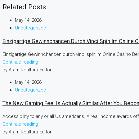
Related Posts
May 14, 2026
Uncategorized
Einzigartige Gewinnchancen Durch Vinci Spin Im Online C
Einzigartige Gewinnchancen durch vinci spin im Online Casino Ber
Continue reading
by Aram Realtors Editor
May 14, 2026
Uncategorized
The New Gaming Feel Is Actually Similar After You Be
Accessibility to any or all Us americans. A real income awards of
Continue reading
by Aram Realtors Editor