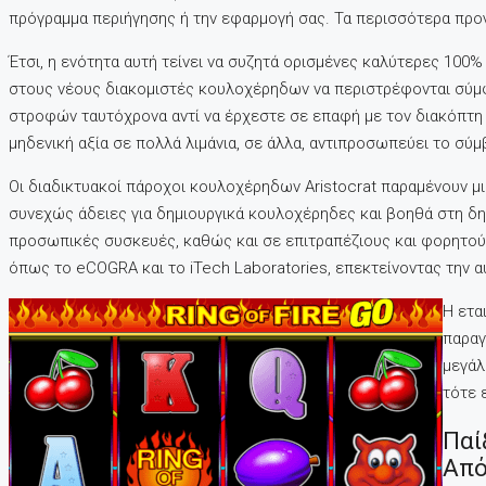
πρόγραμμα περιήγησης ή την εφαρμογή σας. Τα περισσότερα προ
Έτσι, η ενότητα αυτή τείνει να συζητά ορισμένες καλύτερες 1
στους νέους διακομιστές κουλοχέρηδων να περιστρέφονται σύμφω
στροφών ταυτόχρονα αντί να έρχεστε σε επαφή με τον διακόπτη "
μηδενική αξία σε πολλά λιμάνια, σε άλλα, αντιπροσωπεύει το σύμβ
Οι διαδικτυακοί πάροχοι κουλοχέρηδων Aristocrat παραμένουν μι
συνεχώς άδειες για δημιουργικά κουλοχέρηδες και βοηθά στη δημ
προσωπικές συσκευές, καθώς και σε επιτραπέζιους και φορητούς υ
όπως το eCOGRA και το iTech Laboratories, επεκτείνοντας την αυ
Η ετα
παραγ
μεγάλ
τότε 
Παί
Από