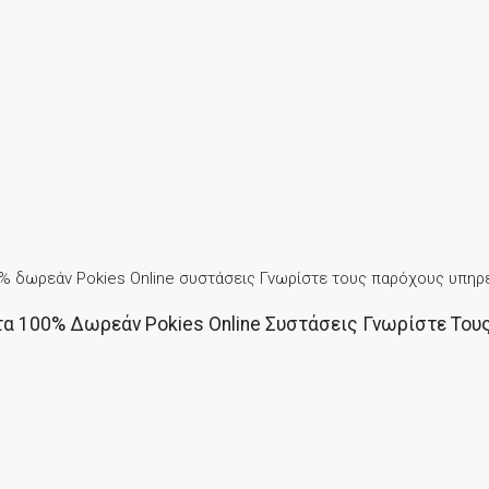
% δωρεάν Pokies Online συστάσεις Γνωρίστε τους παρόχους υπηρεσ
τα 100% Δωρεάν Pokies Online Συστάσεις Γνωρίστε Του