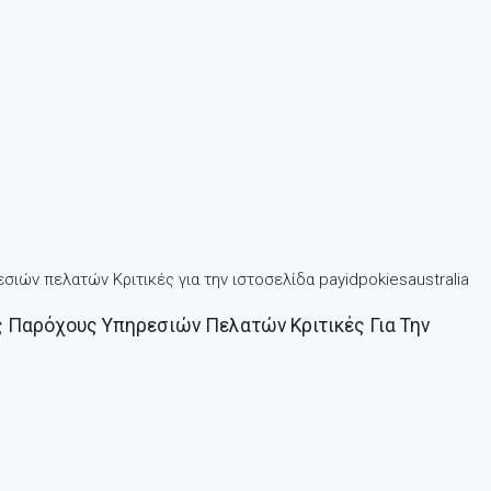
ιών πελατών Κριτικές για την ιστοσελίδα payidpokiesaustralia
ς Παρόχους Υπηρεσιών Πελατών Κριτικές Για Την