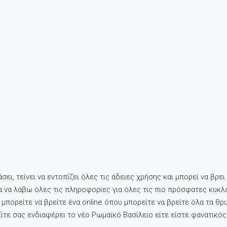
ει, τείνει να εντοπίζει όλες τις άδειες χρήσης και μπορεί να βρ
 να λάβω όλες τις πληροφορίες για όλες τις πιο πρόσφατες κυκλ
 μπορείτε να βρείτε ένα online όπου μπορείτε να βρείτε όλα τα θ
Είτε σας ενδιαφέρει το νέο Ρωμαϊκό Βασίλειο είτε είστε φανατικ