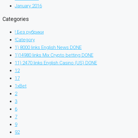
January 2016
Categories
! Без рубрики
!Category
1) 8000 links English News DONE
1)14980 links Mix Crypto betting DONE
11) 2470 links English Casino (US) DONE
12
17
1xBet
2
3
6
7
9
92