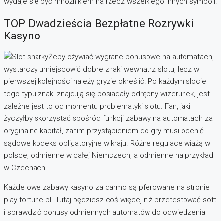
wydaje się być mnożnikiem na rzecz wszelkiego innych symboli.
TOP Dwadzieścia Bezpłatne Rozrywki
Kasyno
Żeby ożywiać wygrane bonusowe na automatach,
wystarczy umiejscowić dobre znaki wewnątrz slotu, lecz w
pierwszej kolejności należy gryzie określić. Po każdym slocie
tego typu znaki znajdują się posiadały odrębny wizerunek, jest
zależne jest to od momentu problematyki slotu. Fan, jaki
życzyłby skorzystać spośród funkcji zabawy na automatach za
oryginalne kapitał, zanim przystąpieniem do gry musi ocenić
sądowe kodeks obligatoryjne w kraju. Różne regulace wiążą w
polsce, odmienne w całej Niemczech, a odmienne na przykład
w Czechach.
Każde owe zabawy kasyno za darmo są pferowane na stronie
play-fortune.pl. Tutaj będziesz coś więcej niż przetestować soft
i sprawdzić bonusy odmiennych automatów do odwiedzenia