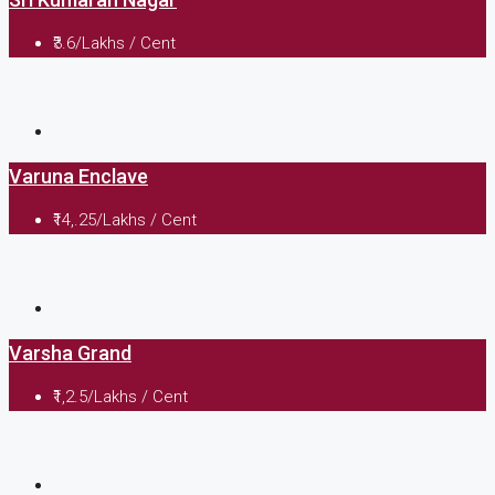
₹3.6/Lakhs / Cent
Varuna Enclave
₹14,.25/Lakhs / Cent
Varsha Grand
₹1,2.5/Lakhs / Cent