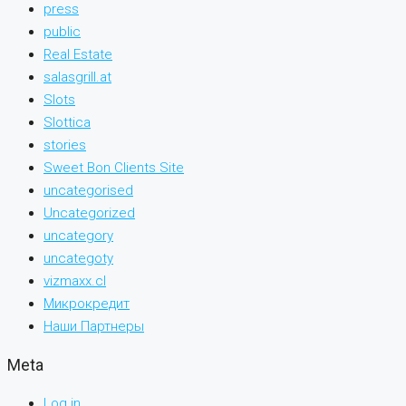
press
public
Real Estate
salasgrill.at
Slots
Slottica
stories
Sweet Bon Clients Site
uncategorised
Uncategorized
uncategory
uncategoty
vizmaxx.cl
Микрокредит
Наши Партнеры
Meta
Log in