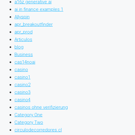
a16z generative ai
ai in finance examples 1
Allyspin
apr_breakoutfinder
apr_prod
Articulos
blog
Business
cas14noai
casino
casino1
casino2
casino3
casino4
casinos ohne verifizierung
Category One
Category Two
circulodecorredores.cl