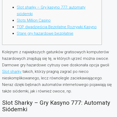
Slot sharky – Gry kasyno 777: automaty
siódemki
Slots Million Casino
TOP dwadzieścia Bezpłatne Rozrywki Kasyno
Stare gry hazardowe bezpłatnie
Kolejnym z największych gatunków gratisowych komputerów
hazardowych znajdują się tę, w których ujrzeć można owoce.
Darmowe gry hazardowe cytrusy owe doskonała opcja gwoli
Slot sharky
takich, którzy pragną zagrać po nieco
nieskomplikowanego, lecz równolegle zaciekawiającego.
Nieraz dzięki bębnach automatów internetowego pojawiają się
także siódemki, jak i również owoce, np.
Slot Sharky – Gry Kasyno 777: Automaty
Siódemki