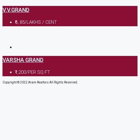
V.V.GRAND
₹6,.85/LAKHS / CENT
VARSHA GRAND
₹1,200/PER SQ.FT
Copyright © 2022 Aram Realtors All Rights Reserved.
Enquiry Form
Please enable JavaScript in your browser to complete this f
Name
*
Mobile no.
*
Email
Location
*