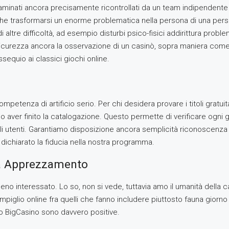
saminati ancora precisamente ricontrollati da un team indipendent
anche trasformarsi un enorme problematica nella persona di una pe
ltre difficoltà, ad esempio disturbi psico-fisici addirittura problemi 
l’sicurezza ancora la osservazione di un casinò, sopra maniera com
sequio ai classici giochi online.
competenza di artificio serio. Per chi desidera provare i titoli gr
 aver finito la catalogazione. Questo permette di verificare ogni 
li utenti. Garantiamo disposizione ancora semplicità riconoscenz
 dichiarato la fiducia nella nostra programma.
ra Apprezzamento
meno interessato. Lo so, non si vede, tuttavia amo il umanità della 
glio online fra quelli che fanno includere piuttosto fauna giorno 
 BigCasino sono davvero positive.