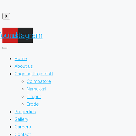
X
Youtube
Instagram
Home
About us
Ongoing Projects
Coimbatore
Namakkal
Tirupur
Erode
Properties
Gallery
Careers
Contact