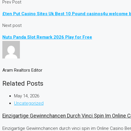
Prev Post
£ten Put Casino Sites Uk Best 10 Pound casinos4u welcome
Next post
Nuts Panda Slot Remark 2026 Play for Free
Aram Realtors Editor
Related Posts
May 14, 2026
Uncategorized
Einzigartige Gewinnchancen Durch Vinci Spin Im Online C
Einzigartige Gewinnchancen durch vinci spin im Online Casino Ber